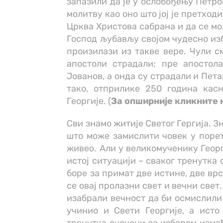
запазили да је у ослобођењу Петро
молитву као оно што јој је претход
Црква Христова сабрана и да се мо
Господ љубављу својом чудесно изб
произилази из такве вере. Чули с
апостоли страдали; пре апостола
Јованов, а онда су страдали и Пета
тако, отприлике 250 година касн
Георгије. (
За опширније кликните 
Сви знамо житије Светог Гергија. Зн
што може замислити човек у поретк
живео. Али у великомученику Георги
истој ситуацији – сваког тренутка 
боре за примат две истине, две вр
се овај пролазни свет и вечни свет
изабрали вечност да би осмислили 
учинио и Свети Георгије, а исто