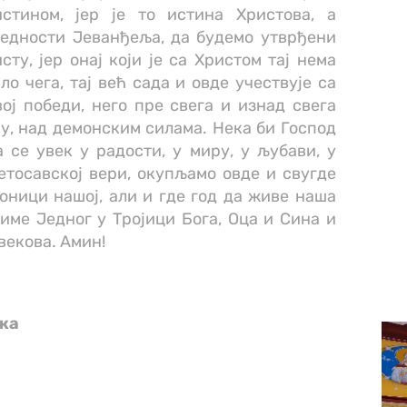
стином, јер је то истина Христова, а
редности Јеванђеља, да будемо утврђени
сту, јер онај који је са Христом тај нема
ло чега, тај већ сада и овде учествује са
ој победи, него пре свега и изнад свега
у, над демонским силама. Нека би Господ
 се увек у радости, у миру, у љубави, у
ветосавској вери, окупљамо овде и свугде
тоници нашој, али и где год да живе наша
име Једног у Тројици Бога, Оца и Сина и
 векова. Амин!
ска