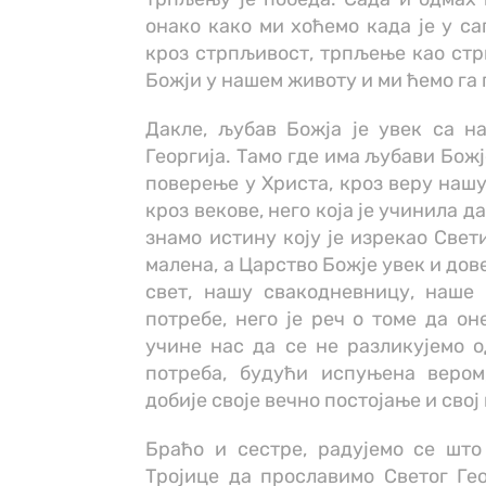
онако како ми хоћемо када је у са
кроз стрпљивост, трпљење као стр
Божји у нашем животу и ми ћемо га
Дакле, љубав Божја је увек са на
Георгија. Тамо где има љубави Бож
поверење у Христа, кроз веру нашу
кроз векове, него која је учинила д
знамо истину коју је изрекао Свет
малена, а Царство Божје увек и дов
свет, нашу свакодневницу, наше 
потребе, него је реч о томе да он
учине нас да се не разликујемо о
потреба, будући испуњена вером
добије своје вечно постојање и свој
Браћо и сестре, радујемо се шт
Тројице да прославимо Светог Гео