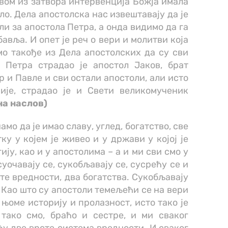
вом из затвора интервенција Божја имала
ило. Дела апостолска нас извештавају да је
ли за апостола Петра, а онда видимо да га
авља. И опет је реч о вери и молитви која
мо такође из Дела апостолских да су сви
 Петра страдао је апостол Јаков, брат
р и Павле и сви остали апостоли, али исто
ије, страдао је и Свети великомученик
на наслов)
амо да је имао славу, углед, богатство, све
у у којем је живео и у држави у којој је
ју, као и у апостолима – а и ми сви смо у
суочавају се, сукобљавају се, сусрећу се и
сте вредности, два богатства. Сукобљавају
. Као што су апостоли темељећи се на вери
њоме историју и пролазност, исто тако је
 тако смо, браћо и сестре, и ми сваког