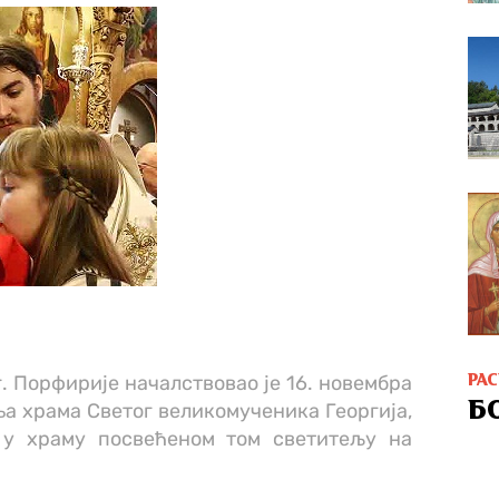
. Порфирије началствовао је 16. новембра
РА
Б
а храма Светог великомученика Георгија,
м у храму посвећеном том светитељу на