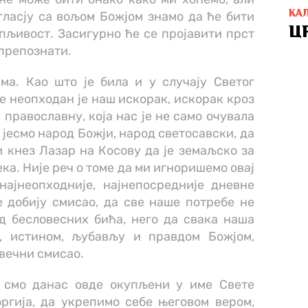
КА
гласју са вољом Божјом знамо да ће бити
Ц
пљивост. Засигурно ће се пројавити прст
 препознати.
ма. Као што је била и у случају Светог
је неопходан је наш искорак, искорак кроз
 православну, која нас је не само очувала
а јесмо народ Божји, народ светосавски, да
и кнез Лазар на Косову да је земаљско за
ека. Није реч о томе да ми игноришемо овај
најнеопходније, најнепосредније дневне
е добију смисао, да све наше потребе не
д бесловесних бића, него да свака наша
, истином, љубављу и правдом Божјом,
 вечни смисао.
о смо данас овде окупљени у име Свете
ргија, да укрепимо себе његовом вером,