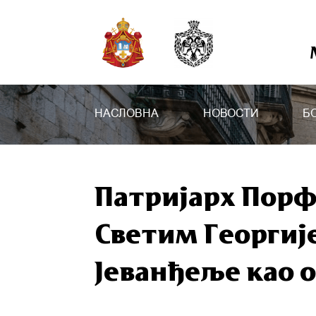
НАСЛОВНА
НОВОСТИ
Б
Патријарх Порфи
Светим Георгиј
Јеванђеље као 