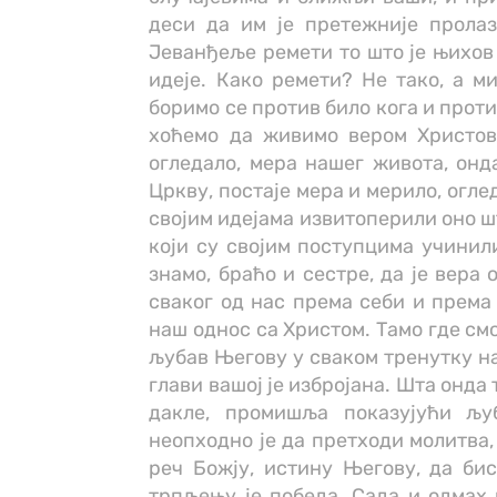
деси да им је претежније пролаз
Јеванђеље ремети то што је њихов
идеје. Како ремети? Не тако, а м
боримо се против било кога и проти
хоћемо да живимо вером Христов
огледало, мера нашег живота, онд
Цркву, постаје мера и мерило, оглед
својим идејама извитоперили оно ш
који су својим поступцима учинил
знамо, браћо и сестре, да је вера
сваког од нас према себи и према 
наш однос са Христом. Тамо где см
љубав Његову у сваком тренутку на
глави вашој је избројана. Шта онда 
дакле, промишља показујући љу
неопходно је да претходи молитва,
реч Божју, истину Његову, да бис
трпљењу је победа. Сада и одмах 