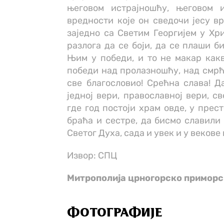
његовом истрајношћу, његовом и
вредности које он сведочи јесу в
заједно са Светим Георгијем у Хри
разлога да се боји, да се плаши би
Њим у победи, и то не макар какв
победи над пролазношћу, над смрћ
све благословио! Срећна слава! Да
једној вери, православној вери, с
где год постоји храм овде, у прес
браћа и сестре, да бисмо славили 
Светог Духа, сада и увек и у векове
Извор: СПЦ
Митрополија црногорско примор
ФОТОГРАФИЈЕ