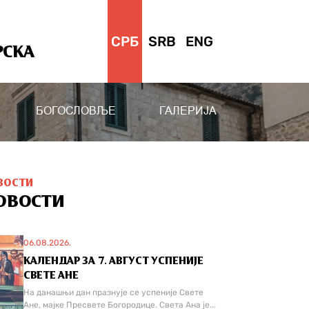
СРБ
SRB
ENG
РСКА
БОГОСЛОВЉЕ
ГАЛЕРИЈА
ВОСТИ
ОВОСТИ
06.08.2026.
КАЛЕНДАР ЗА 7. АВГУСТ УСПЕНИЈЕ
СВЕТЕ АНЕ
На данашњи дан празнује се успеније Свете
Ане, мајке Пресвете Богородице. Света Ана је...