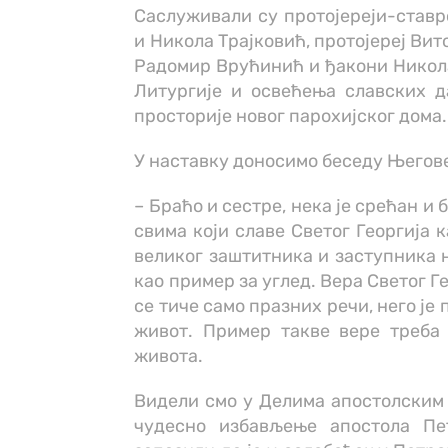
Саслуживали су протојереји-став
и Никола Трајковић, протојереј Ви
Радомир Врућинић и ђакони Никола
Литургије и освећења славских д
просторије новог парохијског дома.
У наставку доносимо беседу Његове
– Браћо и сестре, нека је срећан и
свима који славе Светог Георгија 
великог заштитника и заступника н
као пример за углед. Вера Светог Г
се тиче само празних речи, него ј
живот. Пример такве вере треба
живота.
Видели смо у Делима апостолским 
чудесно избављење апостола Пе