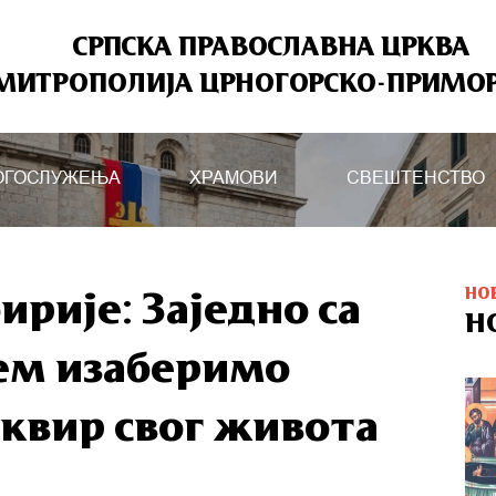
СРПСКА ПРАВОСЛАВНА ЦРКВА
МИТРОПОЛИЈА ЦРНОГОРСКО-ПРИМО
ОГОСЛУЖЕЊА
ХРАМОВИ
СВЕШТЕНСТВО
НО
рије: Заједно са
Н
ем изаберимо
оквир свог живота