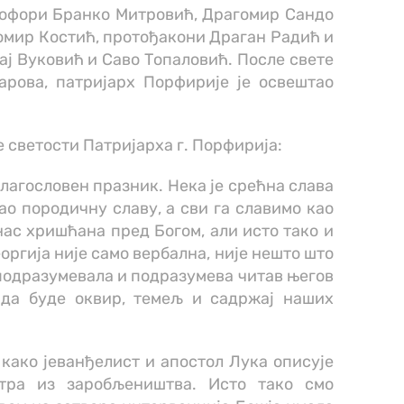
рофори Бранко Митровић, Драгомир Сандо
томир Костић, протођакони Драган Радић и
ј Вуковић и Саво Топаловић. После свете
арова, патријарх Порфирије је освештао
 светости Патријарха г. Порфирија:
 благословен празник. Нека је срећна слава
као породичну славу, а сви га славимо као
ас хришћана пред Богом, али исто тако и
еоргија није само вербална, није нешто што
е подразумевала и подразумева читав његов
 да буде оквир, темељ и садржај наших
како јеванђелист и апостол Лука описује
тра из заробљеништва. Исто тако смо