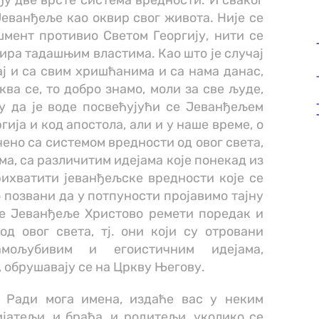
у две врсте система вредности. И сваког
Јеванђеље као оквир свог живота. Није се
мент противио Светом Георгију, нити се
мира тадашњим властима. Као што је случај
чај и са свим хришћанима и са нама данас,
рква се, то добро знамо, моли за све људе,
у да је воде посвећујући се Јеванђељем
гија и код апостола, али и у наше време, о
чено са системом вредности од овог света,
ма, са различитим идејама које понекад из
ихватити јеванђељске вредности које се
о позвани да у потпуности пројавимо тајну
де Јеванђеље Христово ремети поредак и
од овог света, тј. они који су отровани
амољубивим и егоистичним идејама,
 обрушавају се на Цркву Његову.
 Ради мога имена, издаће вас у неким
јатељи, и браћа, и родитељи, уколико се