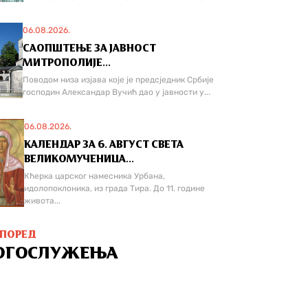
06.08.2026.
САОПШТЕЊЕ ЗА ЈАВНОСТ
МИТРОПОЛИЈЕ...
Поводом низа изјава које је предсједник Србије
господин Александар Вучић дао у јавности у...
06.08.2026.
КАЛЕНДАР ЗА 6. АВГУСТ СВЕТА
ВЕЛИКОМУЧЕНИЦА...
Кћерка царског намесника Урбана,
идолопоклоника, из града Тира. До 11. године
живота...
СПОРЕД
ОГОСЛУЖЕЊА