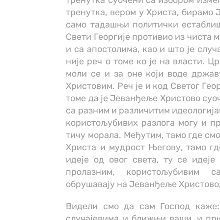
тренутка суочени са избором измеђ
тренутка, вером у Христа, бирамо 
само тадашњи политички естаблиш
Свети Георгије противио из чиста 
и са апостолима, као и што је слу
није реч о томе ко је на власти. Ц
моли се и за оне који воде држав
Христовим. Реч је и код Светог Геор
томе да је Јеванђеље Христово суо
са разним и различитим идеологија
користољубивих разлога могу и пр
тичу морала. Међутим, тамо где см
Христа и мудрост Његову, тамо г
идеје од овог света, ту се идеје 
пролазним, користољубивим с
обрушавају на Јеванђеље Христово,
Видели смо да сам Господ каже:
случајевима и ближњи ваши, и при