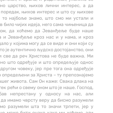
но царство, њихов лични интерес, а да
 поредак, њихов интерес и што су њихове
и то најбоље знамо, што смо ми устали и
в било чијих идеја, него сама чињеница да
ом, да хоћемо да Јеванђеље буде наше
а и Јеванђеље кроз нас и у нама, и кроз
ало у којима могу да се виде и они који су
то је аутентично људско достојанство, они
и све да реч Христова не буде важна. Ми
 оно што одређује и што опредељује однос
другом човеку, јер пре тога она одређује
о опредељени за Христа – ту препознајемо
шег живота. Сам Он каже: Свака длака на
тек рећи о свему оном што је наше. Господ,
бав непрестану у односу на нас, али
 да имамо чврсту веру да бисмо разумели
мо разумели шта то значи трпети, јер у
не може бити онако како ми хоћемо, али