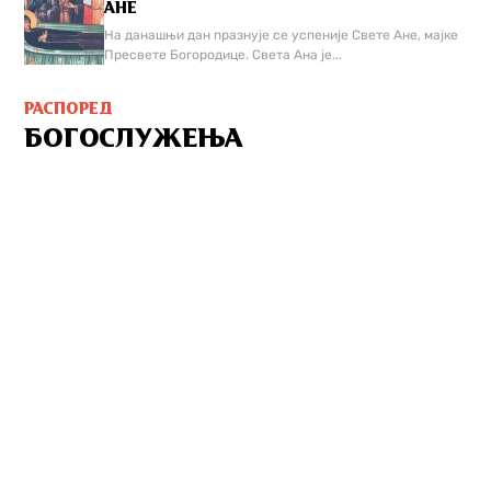
АНЕ
На данашњи дан празнује се успеније Свете Ане, мајке
Пресвете Богородице. Света Ана је...
РАСПОРЕД
БОГОСЛУЖЕЊА