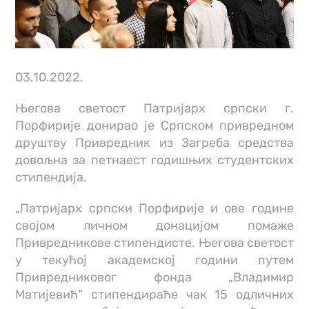
03.10.2022.
Његова светост Патријарх српски г.
Порфирије донирао је Српском привредном
друштву Привредник из Загреба средства
довољна за петнаест годишњих студентских
стипендија.
„Патријарх српски Порфирије и ове године
својом личном донацијом помаже
Привредникове стипендисте. Његова светост
у текућој академској години путем
Привредниковог фонда „Владимир
Матијевић“ стипендираће чак 15 одличних