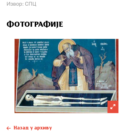
Извор: СПЦ
ФОТОГРАФИЈЕ
Назад у архиву