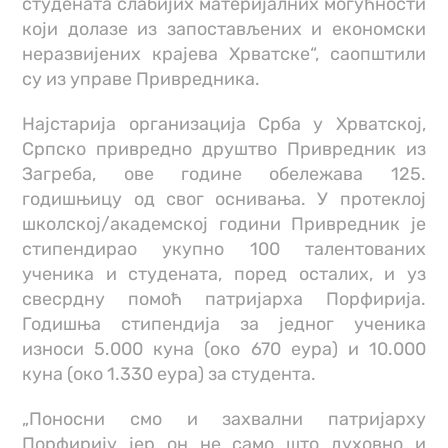
студената слабијих материјалних могућности
који долазе из запостављених и економски
неразвијених крајева Хрватске“, саопштили
су из управе Привредника.
Најстарија организација Срба у Хрватској,
Српско привредно друштво Привредник из
Загреба, ове године обележава 125.
годишњицу од свог оснивања. У протеклој
школској/академској години Привредник је
стипендирао укупно 100 талентованих
ученика и студената, поред осталих, и уз
свесрдну помоћ патријарха Порфирија.
Годишња стипендија за једног ученика
износи 5.000 куна (око 670 еура) и 10.000
куна (око 1.330 еура) за студента.
„Поносни смо и захвални патријарху
Порфирију јер он не само што духовно и