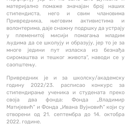
материјално помаже значајан број наших
стипендиста, него и свим члановима
Привредника, његовим активистима и
волонтерима, даје снажну подршку да устрају
у племенитој мисији помагања младим
људима да се школују и образују, јер то је за
многе једини пут изласка из безнађа
сиромаштва и тешког живота“, наводи се у
саопштењу.
Привредник је и за школску/академску
годину 2022/23. расписао конкурс за
стипендирање ученика и студената преко
своја два фонда: Фонда „Владимир
Матијевић“ и Фонда „Ивана Вујновић“ који су
отворени од 21. септембра до 14. октобра
2022. године.