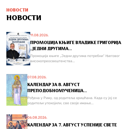
НОВОСТИ
НОВОСТИ
11.08.2026.
ПРОМОЦИЈА КЊИГЕ ВЛАДИКЕ ГРИГОРИЈА
,,ЈЕДНИ ДРУГИМА...
Промоција књиге „Једни другима потребни“ Његовог
високопреосвештенства...
07.08.2026.
КАЛЕНДАР ЗА 8. АВГУСТ
ПРЕПОДОБНОМУЧЕНИЦА...
Рођена у Риму, од родитеља хришћана. Када су јој се
родитељи упокојили, све своје имање...
06.08.2026.
КАЛЕНДАР ЗА 7. АВГУСТ УСПЕНИЈЕ СВЕТЕ