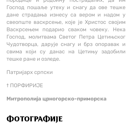
Господ пошаље утеху и снагу да ове тешке
дане страдања изнесу са вером и надом у
свеопште васкрсење, које је Христос својим
Васкрсењем подарио сваком човеку. Нека
Господ, молитвама Светог Петра Цетињског
Чудотворца, дарује снагу и брз опоравак и
свима који су данас на Цетињу задобили
тешке ране и озледе.
Патријарх српски
† ПОРФИРИЈЕ
Митрополија црногорско-приморска
ФОТОГРАФИЈЕ