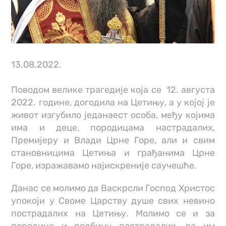
13.08.2022.
Поводом велике трагедије која се 12. августа
2022. године, догодила на Цетињу, а у којој је
живот изгубило једанаест особа, међу којима
има и деце, породицама настрадалих,
Премијеру и Влади Црне Горе, али и свим
становницима Цетиња и грађанима Црне
Горе, изражавамо најискреније саучешће.
Данас се молимо да Васкрсли Господ Христос
упокоји у Своме Царству душе свих невино
пострадалих на Цетињу. Молимо се и за
породице и родбину пострадалих, да им