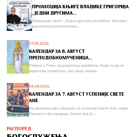
ПРОМОЦИЈА КЊИГЕ ВЛАДИКЕ ГРИГОРИЈА
,,ЈЕДНИ ДРУГИМА...
Промоција књиге „Једни другима потребни“ Његовог
високопреосвештенства...
07.08.2026.
КАЛЕНДАР ЗА 8. АВГУСТ
ПРЕПОДОБНОМУЧЕНИЦА...
Рођена у Риму, од родитеља хришћана. Када су јој се
родитељи упокојили, све своје имање...
06.08.2026.
КАЛЕНДАР ЗА 7. АВГУСТ УСПЕНИЈЕ СВЕТЕ
АНЕ
На данашњи дан празнује се успеније Свете Ане, мајке
Пресвете Богородице. Света Ана је...
РАСПОРЕД