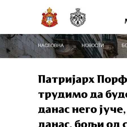
НАСЛОВНА
НОВОСТИ
Б
Патријарх Порф
трудимо да буд
данас него јуче
данас, бољи од 