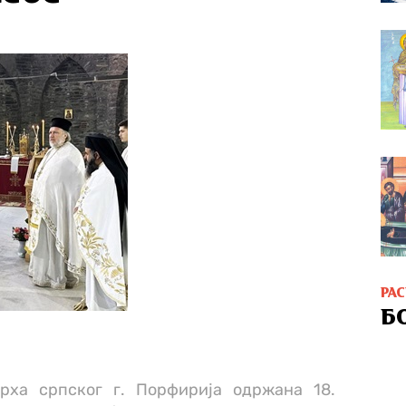
РА
Б
рха српског г. Порфирија одржана 18.