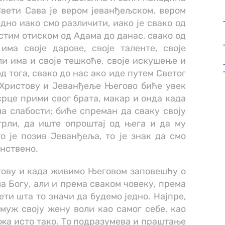
Свети Сава је вером јеванђељском, вером
дно иако смо различити, иако је свако од
истим отиском од Адама до данас, свако од
има своје дарове, своје таленте, своје
али има и своје тешкоће, своје искушење и
д тога, свако до нас ако иде путем Светог
 Христову и Јеванђеље Његово биће увек
 срце прими свог брата, макар и онда када
ма слабости; биће спреман да сваку своју
грли, да иште опроштај од њега и да му
то је позив Јеванђеља, то је знак да смо
инствено.
тову и када живимо Његовом заповешћу о
 Богу, али и према сваком човеку, према
и шта то значи да будемо једно. Најпре,
муж своју жену воли као самог себе, као
мужа исто тако. То подразумева и праштање