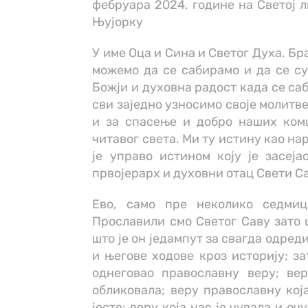
фебруара 2024. године на Светој л
Њујорку
У име Оца и Сина и Светог Духа. Бра
можемо да се сабирамо и да се су
Божји и духовна радост када се са
сви заједно узносимо своје молитве 
и за спасење и добро наших комш
читавог света. Ми ту истину као на
је управо истином коју је засеј
првојерарх и духовни отац Свети С
Ево, само пре неколико седми
Прославили смо Светог Саву зато ш
што је он једампут за свагда одре
и његове ходове кроз историју; за
однеговао православну веру; вер
обликовала; веру православну кој
јесте; веру која нас је чувала и о