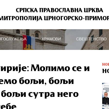
СРПСКА ПРАВОСЛАВНА ЦРКВА
МИТРОПОЛИЈА ЦРНОГОРСКО-ПРИМО
ОГОСЛУЖЕЊА
ХРАМОВИ
СВЕШТЕНСТВО
НО
ирије: Молимо се и
Н
емо бољи, бољи
, бољи сутра него
себе