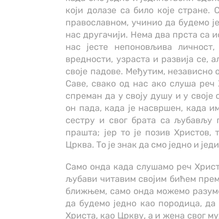
који долазе са било које стране. 
православном, учинио да будемо је
нас другачији. Нема два прста са 
нас јесте непоновљива личност, 
вредности, узраста и развија се, 
своје падове. Међутим, независно о
Саве, свако од нас ако слуша реч
спреман да у своју душу и у своје
он пада, када је насвршен, када и
сестру и свог брата са љубављу 
прашта; јер то је позив Христов, 
Црква. То је знак да смо једно и јед
Само онда када слушамо реч Хрис
љубави читавим својим бићем према
ближњем, само онда можемо разумет
да будемо једно као породица, да 
Христа, као Цркву, а и жена свог 