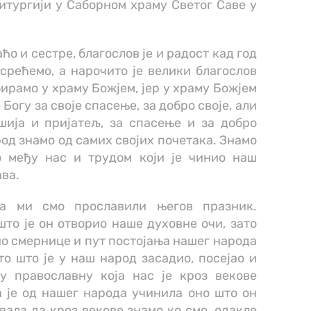
итургији у Саборном храму Светог Саве у
ћо и сестре, благослов је и радост кад год
срећемо, а нарочито је велики благослов
бирамо у храму Божјем, јер у храму Божјем
Богу за своје спасење, за добро своје, али
ија и пријатељ, за спасење и за добро
род знамо од самих својих почетака. Знамо
ао међу нас и трудом који је чинио наш
ава.
ца ми смо прославили његов празник.
то је он отворио наше духовне очи, зато
дио смернице и пут постојања нашег народа
то што је у наш народ засадио, посејао и
у православну која нас је кроз векове
а је од нашег народа учинила оно што он
чувала да кроз векове знамо ко смо, одакле