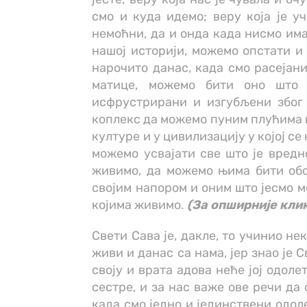
смо и куда идемо; веру која је у
немоћни, да и онда када нисмо има
нашој историји, можемо опстати и 
нарочито данас, када смо расејани
матице, можемо бити оно што 
исфрустрирани и изгубљени због 
коплекс да можемо пуним плућима и
културе и у цивилизацију у којој се 
можемо усвајати све што је вредн
живимо, да можемо њима бити обог
својим напором и оним што јесмо м
којима живимо.
(За опширније кли
Свети Сава је, дакле, то учинио н
живи и данас са нама, јер знао је
своју и врата адова неће јој одоле
сестре, и за нас важе ове речи да
када смо једно и јединствени одо