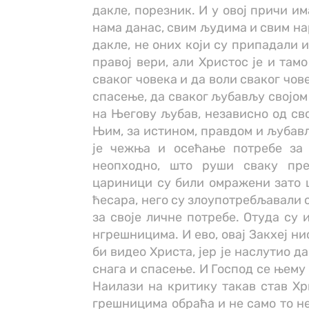
дакле, порезник. И у овој причи и
нама данас, свим људима и свим на
дакле, не оних који су припадали 
правој вери, али Христос је и там
сваког човека и да воли сваког чов
спасење, да сваког љубављу својом г
на Његову љубав, независно од сво
Њим, за истином, правдом и љубављ
је чежња и осећање потребе за 
неопходно, што руши сваку пр
цариници су били омражени зато ш
ћесара, него су злоупотребљавали 
за своје личне потребе. Отуда су
нгрешницима. И ево, овај Закхеј ни
би видео Христа, јер је наслутио д
снага и спасење. И Господ се њему
Наилази на критику такав став Хри
грешницима обраћа и не само то не