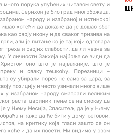
КА
ма много порука упућених читавом свету и
Ц
родима. Јерихон је био град многобожаца,
изабраном народу и изабраној и истинској
о ишао хотећи да докаже да је дошао због
ека као своју икону и да сваког призива на
рли, али је питање ко је тај који одговара
г греха и својих слабости, да ли чезне за
у. У личности Закхеја најбоље се види да
Христом оно што је најважније, што је
епреку и сваку тешкоћу. Порезници –
то су убирали порез не само за цара, за
своју позицију и често узимали много више
 их у изабраном народу сматрали великим
ског раста, цариник, пење се на смокву да
а је у Њему Месија, Спаситељ, да је у Њему
 обраћа и каже да ће бити у дому његовом.
стов, на критику која гласи зашто се он
го хоће и да их посети. Ми видимо у овом