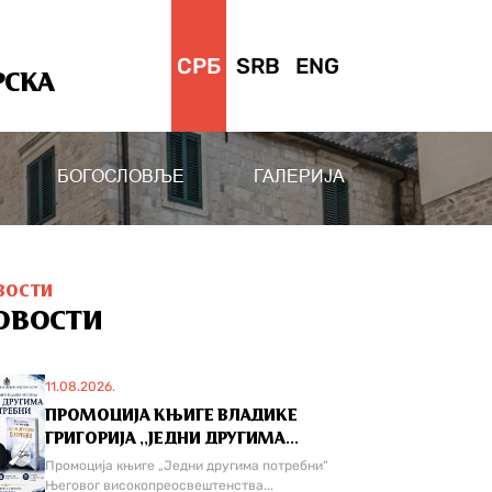
СРБ
SRB
ENG
РСКА
БОГОСЛОВЉЕ
ГАЛЕРИЈА
ВОСТИ
ОВОСТИ
11.08.2026.
ПРОМОЦИЈА КЊИГЕ ВЛАДИКЕ
ГРИГОРИЈА ,,ЈЕДНИ ДРУГИМА...
Промоција књиге „Једни другима потребни“
Његовог високопреосвештенства...