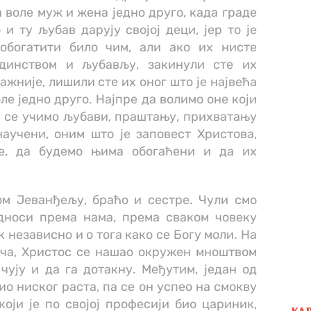
а воле муж и жена једно друго, када граде
 и ту љубав дарују својој деци, јер то је
обогатити било чим, али ако их нисте
единством и љубављу, закинули сте их
важније, лишили сте их оног што је највећа
ле једно друго. Најпре да волимо оне који
 се учимо љубави, праштању, прихватању
аучени, оним што је заповест Христова,
е, да будемо њима обогаћени и да их
ом Јеванђељу, браћо и сестре. Чули смо
дноси према нама, према сваком човеку
к независно и о тога како се Богу моли. На
ича, Христос се нашао окружен мноштвом
чују и да га дотакну. Међутим, један од
био ниског раста, па се он успео на смокву
 који је по својој професији био цариник,