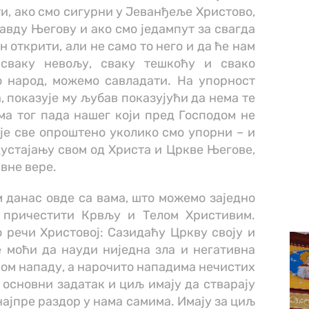
, ако смо сигурни у Јеванђеље Христово,
равду Његову и ако смо једампут за свагда
 открити, али не само то него и да ће нам
 сваку невољу, сваку тешкоћу и свако
о народ, можемо савладати. На упорност
а, показује му љубав показујући да нема те
ема тог пада нашег који пред Господом не
је све опроштено уколико смо упорни – и
дустајању свом од Христа и Цркве Његове,
вне вере.
м данас овде са вама, што можемо заједно
 причестити Крвљу и Телом Христивим.
 речи Христовој: Сазидаћу Цркву своју и
е моћи да науди ниједна зла и негативна
аком нападу, а нарочито нападима нечистих
ј основни задатак и циљ имају да стварају
најпре раздор у нама самима. Имају за циљ