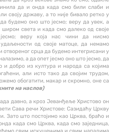
чинила да и онда када смо били слаби и
ли своју државу, а то није бивало ретко у
да будемо оно што јесмо; веру да увек, а
 широм света и када смо далеко од своје
јесмо; веру која нас чини да нисмо
удаљености од своје матоце, да немамо
 отвореног срца да будемо интегрисани у
налазимо, а да опет јесмо оно што јесмо, да
о и добро из култура и народа са којима
аћени, али исто тако да својим трудом,
ожемо обогатити, макар и скромно, оне са
кните на наслов)
екада давно, а кроз Јеванђеље Христово он
 Свети Сава речи Христове: Сазидаћу Цркву
ти. Зато што постојимо као Црква, браћо и
 онда када смо Црква, када смо заједница,
лећемо свим искушењима и свим нападима