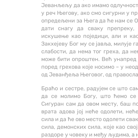
Јеванљељу да ако имамо одлучности
у реч Његову, ако смо сигурни у п
опредељени за Њега да ће нам се Он
дати снагу да сваку препреку,
искушење као поједици, али и ка
Закхејеву Бог му се јавља, милује г
слабости, да нема тог греха, да н
може бити опроштен. Већ унапред 
поред грехова које носимо – у нео
од Јеванђеља Његовог, од правосла
Браћо и сестре, радујем се што са
да се молимо Богу, што ћемо се
Сигуран сам да овом месту, баш по
врата адова јој неће одолети, нећ
сила и да ће ово место одолети св
сила, демонских сила, које као сво
раздоре у човеку и међу људима, а 