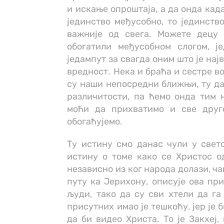
и искање опроштаја, а да онда кад
јединство међусобно, то јединство
важније од свега. Можете децу 
обогатили међусобном слогом, ј
једампут за свагда оним што је нај
вредност. Нека и браћа и сестре во
су наши непосредни ближњи, ту да
различитости, па ћемо онда тим н
моћи да прихватимо и све друг
обогаћујемо.
Ту истину смо данас чули у свет
истину о томе како се Христос о
независно из ког народа долази, ча
путу ка Јерихону, описује ова пр
људи, тако да су сви хтели да га 
присутних имао је тешкоћу, јер је 
да би видео Христа. То је Закхеј,