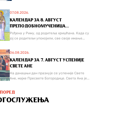
07.08.2026.
КАЛЕНДАР ЗА 8. АВГУСТ
ПРЕПОДОБНОМУЧЕНИЦА...
Рођена у Риму, од родитеља хришћана. Када су
јој се родитељи упокојили, све своје имање...
06.08.2026.
КАЛЕНДАР ЗА 7. АВГУСТ УСПЕНИЈЕ
СВЕТЕ АНЕ
На данашњи дан празнује се успеније Свете
Ане, мајке Пресвете Богородице. Света Ана је...
СПОРЕД
ОГОСЛУЖЕЊА