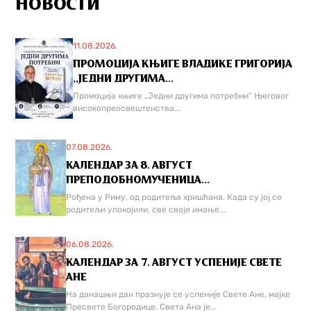
НОВОСТИ
11.08.2026.
ПРОМОЦИЈА КЊИГЕ ВЛАДИКЕ ГРИГОРИЈА
,,ЈЕДНИ ДРУГИМА...
Промоција књиге „Једни другима потребни“ Његовог
високопреосвештенства...
07.08.2026.
КАЛЕНДАР ЗА 8. АВГУСТ
ПРЕПОДОБНОМУЧЕНИЦА...
Рођена у Риму, од родитеља хришћана. Када су јој се
родитељи упокојили, све своје имање...
06.08.2026.
КАЛЕНДАР ЗА 7. АВГУСТ УСПЕНИЈЕ СВЕТЕ
АНЕ
На данашњи дан празнује се успеније Свете Ане, мајке
Пресвете Богородице. Света Ана је...