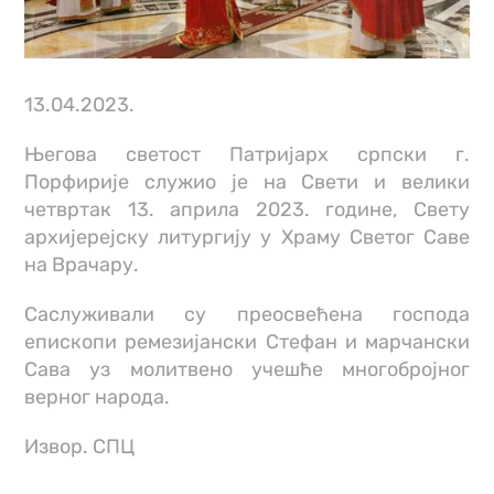
13.04.2023.
Његова светост Патријарх српски г.
Порфирије служио је на Свети и велики
четвртак 13. априла 2023. године, Свету
архијерејску литургију у Храму Светог Саве
на Врачару.
Саслуживали су преосвећена господа
епископи ремезијански Стефан и марчански
Сава уз молитвено учешће многобројног
верног народа.
Извор. СПЦ