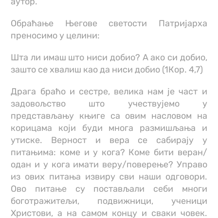
аутор.
Обраћање Његове светости Патријарха
преносимо у целини:
Шта ли имаш што ниси добио? А ако си добио,
зашто се хвалиш као да ниси добио (1Кор. 4,7)
Драга браћо и сестре, велика нам је част и
задовољство што учествујемо у
представљању књиге са овим насловом на
корицама који буди многа размишљања и
утиске. Верност и вера се сабирају у
питањима: коме и у кога? Коме бити веран/
одан и у кога имати веру/поверење? Управо
из ових питања извиру сви наши одговори.
Ово питање су постављали себи многи
боготражитељи, подвижници, ученици
Христови, а на самом концу и сваки човек.