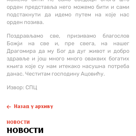
орден представља него можемо бити и сами
подстакнути да идемо путем на које нас
орден позива.
Поздрављамо све, призивамо благослов
Божји на све и, пре свега, на нашег
Драгомира да му Бог да дуг живот и добро
здравље и још много много оваквих богатих
књига које су нам итекако насушна потреба
данас. Честитам господину Ацовићу.
Извор: СПЦ
Назад у архиву
НОВОСТИ
НОВОСТИ