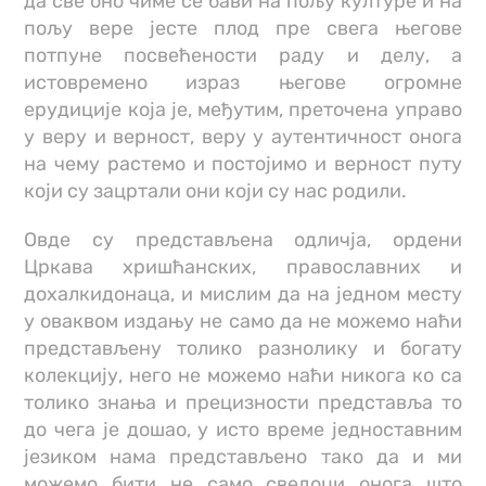
да све оно чиме се бави на пољу културе и на
пољу вере јесте плод пре свега његове
потпуне посвећености раду и делу, а
истовремено израз његове огромне
ерудиције која је, међутим, преточена управо
у веру и верност, веру у аутентичност онога
на чему растемо и постојимо и верност путу
који су зацртали они који су нас родили.
Овде су представљена одличја, ордени
Цркава хришћанских, православних и
дохалкидонаца, и мислим да на једном месту
у оваквом издању не само да не можемо наћи
представљену толико разнолику и богату
колекцију, него не можемо наћи никога ко са
толико знања и прецизности представља то
до чега је дошао, у исто време једноставним
језиком нама представљено тако да и ми
можемо бити не само сведоци онога што