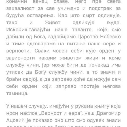
коначни венац славе, него пре свега
захвалност за све учињено и подстрек за
будућа остварења. Као што смрт одликује,
тако и живот одликује људе.
Искориштавајући наше таланте, које смо
добили од Бога, задобијамо Царство Небеско
и тиме одговарамо на питање наше вере и
верности. Сваки човек себи кује орден у
зависности каквим животом живи и коме
службу чини, јер може бити да понекад има
утисак да Богу службу чини, а то значи и
браћи својој, а да заправо хоће да искује сам
себи орден који заправо постаје његова
тамница.
У нашем случају, имајући у рукама књигу која
носи наслов „Верност и вера“, наш Драгомир
Ацовић је показао оно што смо одувек знали