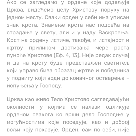
Ако се загледамо у ордене које додељује
Црква, видећемо целу Христову поруку на
једном месту. Сваки орден у себи има уписан
знак крста. Знамење крста нас подсећа на
страдање у свету, али и у наду Васкрсења.
Крст на ордену истиче, такође, и истајност и
жртву приликом достизања мере раста
пуноће Христове (Еф. 4, 13). Није редак случај
и да на крсту буде представљен светитељ
који управо бива образац жртве и победника
у подвигу који води до коначног остварења –
испуњења у Господу.
Црква као живо Тело Христово сагледавајући
околности у којима се налази одликује
орденом свакога ко врши дело Господње у
могућностима које поседује, као и доброј
вољи коју показује. Орден, сам по себи, није