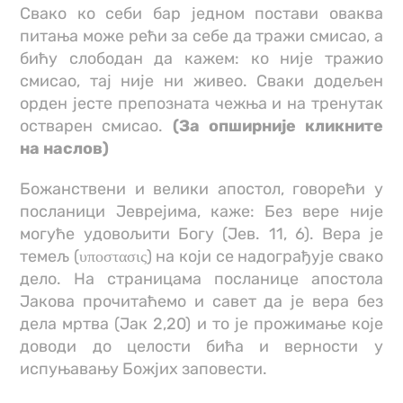
Свако ко себи бар једном постави оваква
питања може рећи за себе да тражи смисао, а
бићу слободан да кажем: ко није тражио
смисао, тај није ни живео. Сваки додељен
орден јесте препозната чежња и на тренутак
остварен смисао.
(За опширније кликните
на наслов)
Божанствени и велики апостол, говорећи у
посланици Јеврејима, каже: Без вере није
могуће удовољити Богу (Јев. 11, 6). Вера је
темељ (υποστασις) на који се надограђује свако
дело. На страницама посланице апостола
Јакова прочитаћемо и савет да је вера без
дела мртва (Јак 2,20) и то је прожимање које
доводи до целости бића и верности у
испуњавању Божјих заповести.