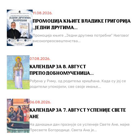
11.08.2026.
ПРОМОЦИЈА КЊИГЕ ВЛАДИКЕ ГРИГОРИЈА
,,ЈЕДНИ ДРУГИМА...
Промоција књиге „Једни другима потребни“ Његовог
високопреосвештенства...
07.08.2026.
КАЛЕНДАР ЗА 8. АВГУСТ
ПРЕПОДОБНОМУЧЕНИЦА...
Рођена у Риму, од родитеља хришћана. Када су јој се
родитељи упокојили, све своје имање...
06.08.2026.
КАЛЕНДАР ЗА 7. АВГУСТ УСПЕНИЈЕ СВЕТЕ
АНЕ
На данашњи дан празнује се успеније Свете Ане, мајке
Пресвете Богородице. Света Ана је...