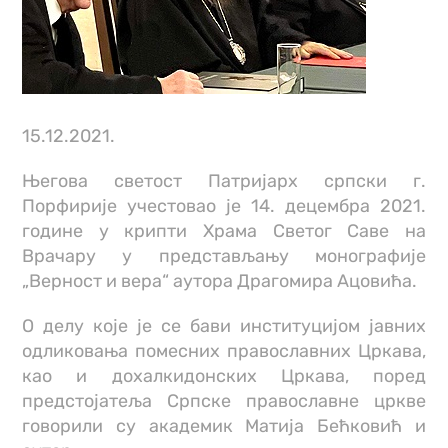
15.12.2021.
Његова светост Патријарх српски г.
Порфирије учестовао је 14. децембра 2021.
године у крипти Храма Светог Саве на
Врачару у представљању монографије
„Верност и вера“ аутора Драгомира Ацовића.
О делу које је се бави институцијом јавних
одликовања помесних православних Цркава,
као и дохалкидонских Цркава, поред
предстојатеља Српске православне цркве
говорили су академик Матија Бећковић и