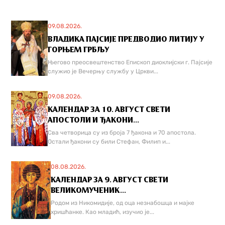
09.08.2026.
ВЛАДИКА ПАЈСИЈЕ ПРЕДВОДИО ЛИТИЈУ У
ГОРЊЕМ ГРБЉУ
Његово преосвештенство Епископ диоклијски г. Пајсије
служио је Вечерњу службу у Цркви...
09.08.2026.
КАЛЕНДАР ЗА 10. АВГУСТ СВЕТИ
АПОСТОЛИ И ЂАКОНИ...
Сва четворица су из броја 7 ђакона и 70 апостола.
Остали ђакони су били Стефан, Филип и...
08.08.2026.
КАЛЕНДАР ЗА 9. АВГУСТ СВЕТИ
ВЕЛИКОМУЧЕНИК...
Родом из Никомидије, од оца незнабошца и мајке
хришћанке. Као младић, изучио је...