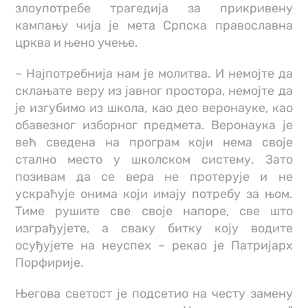
злоупотребе трагедија за прикривену
кампању чија је мета Српска православна
црква и њено учење.
– Најпотребнија нам је молитва. И немојте да
склањате веру из јавног простора, немојте да
је изгубимо из школа, као део веронауке, као
обавезног изборног предмета. Веронаука је
већ сведена на програм који нема своје
стално место у школском систему. Зато
позивам да се вера не протерује и не
ускраћује онима који имају потребу за њом.
Тиме рушите све своје напоре, све што
изграђујете, а сваку битку коју водите
осуђујете на неуспех – рекао је Патријарх
Порфирије.
Његова светост је подсетио на честу замену