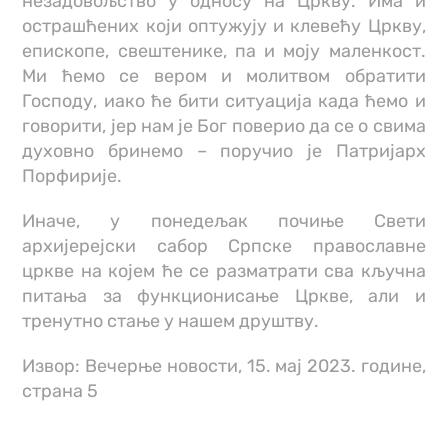
незадовољство у односу на Цркву. Има и
острашћених који оптужују и клевећу Цркву,
епископе, свештенике, па и моју маленкост.
Ми ћемо се вером и молитвом обратити
Господу, иако ће бити ситуација када ћемо и
говорити, јер нам је Бог поверио да се о свима
духовно бринемо – поручио је Патријарх
Порфирије.
Иначе, у понедељак почиње Свети
архијерејски сабор Српске православне
цркве на којем ће се разматрати сва кључна
питања за функционисање Цркве, али и
тренутно стање у нашем друштву.
Извор: Вечерње новости, 15. мај 2023. године,
страна 5