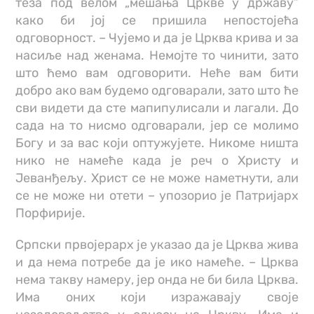
теза под велом „мешања Цркве у државу”
како би јој се пришила непостојећа
одговорност. – Чујемо и да је Црква крива и за
насиље над женама. Немојте то чинити, зато
што ћемо вам одговорити. Неће вам бити
добро ако вам будемо одговарали, зато што ће
сви видети да сте мапипулисали и лагали. До
сада на то нисмо одговарали, јер се молимо
Богу и за вас који оптужујете. Никоме ништа
нико не намеће када је реч о Христу и
Јеванђељу. Христ се не може наметнути, али
се не може ни отети – упозорио је Патријарх
Порфирије.
Српски првојерарх је указао да је Црква жива
и да нема потребе да је ико намеће. – Црква
нема такву намеру, јер онда не би била Црква.
Има оних који изражавају своје