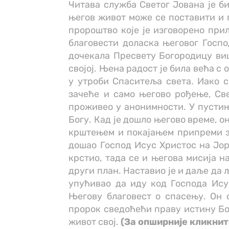
Читава служба Светог Јована је б
његов живот може се поставити и п
пророштво које је изговорено прил
благовести доласка његовог Госпо
дочекала Пресвету Богородицу ви
својој. Њена радост је била већа с
у утроби Спаситеља света. Иако с
зачеће и само његово рођење, Св
проживео у анонимности. У пустињ
Богу. Кад је дошло његово време, о
крштењем и покајањем припреми за
дошао Господ Исус Христос на Јорд
крстио, тада се и његова мисија н
други план. Наставио је и даље да 
упућивао да иду код Господа Ису
Његову благовест о спасењу. Он 
пророк сведоћећи праву истину Бож
живот свој.
(За опширније кликни