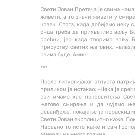
Свети Јован Претеча је свима нам
живети, а то значи живети у смире
човек. Стога, када добијемо неку 
онда треба да прихватимо вољу Бо
срећни, јер када творимо вољу 
присуству светих његових, налази
свима буде. Амин!
***
После литургијаког отпуста патриј
приликом је истакао: -Нека је срећ
сви имамо као покровитеља Свет
његово смирење и да чујемо ње
Јеванђеље, покајање је нераскиди
Свети Јован експлицитно каже: Пок
Наравно то исто каже и сам Господ
Живели на много година.