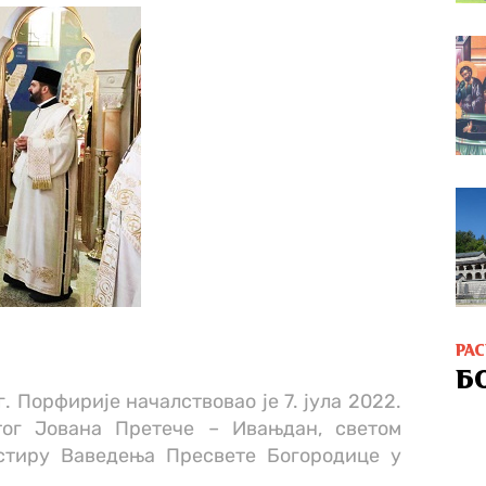
РА
Б
. Порфирије началствовао је 7. јула 2022.
тог Јована Претече – Ивањдан, светом
астиру Ваведења Пресвете Богородице у