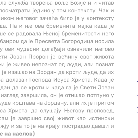
ила служба творења воље Божје и и читав
осматрати једино у том контексту. Чак и
иком његовог зачећа било је у контексту
да. Па и његова бременита мајка када је
ше се радовала Њеној бременитости него
 обзиром да је Пресвета Богородица носила
у ови чудесни догађаји означили његово
ети Јован Пророк је већину свог живота
и је живео непознат од људи, али познат
н је изашао на Јордан да крсти људе, да их
 долазак Господа Исуса Христа. Када је
ан да се крсти и када га је Свети Јован
аизглед завршила, он је отишао потпуно у
људе крштава на Јордану, али их је притом
са Христа, да слушају Његову проповед,
сам је завршио свој живот као истински
ју и за то је на крају пострадао давши и
те на наслов)