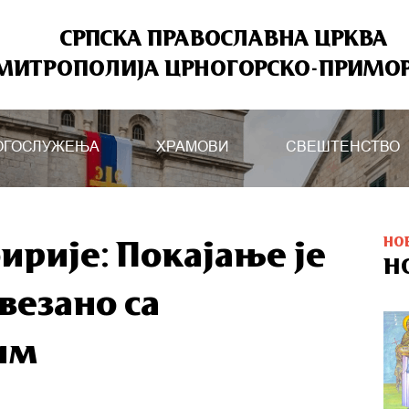
СРПСКА ПРАВОСЛАВНА ЦРКВА
МИТРОПОЛИЈА ЦРНОГОРСКО-ПРИМО
ОГОСЛУЖЕЊА
ХРАМОВИ
СВЕШТЕНСТВО
НО
ирије: Покајање је
Н
везано са
им