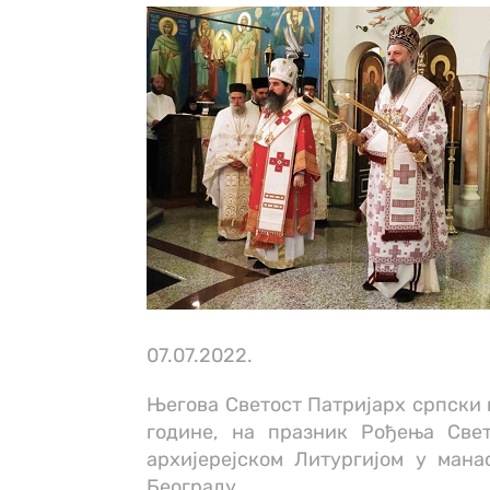
07.07.2022.
Његова Светoст Патријарх српски г
године, на празник Рођења Све
архијерејском Литургијом у ман
Београду.