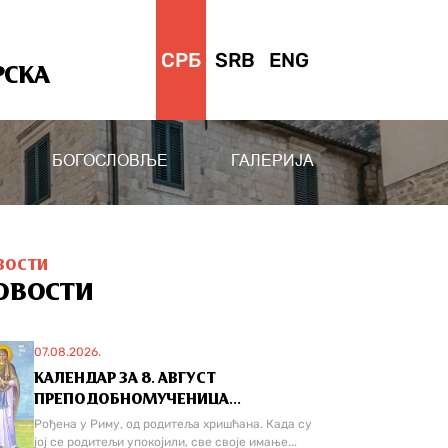
СРБ
SRB
ENG
РСКА
БОГОСЛОВЉЕ
ГАЛЕРИЈА
ВОСТИ
ОВОСТИ
07.08.2026.
КАЛЕНДАР ЗА 8. АВГУСТ
ПРЕПОДОБНОМУЧЕНИЦА...
Рођена у Риму, од родитеља хришћана. Када су
јој се родитељи упокојили, све своје имање...