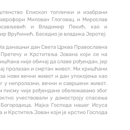
штенство Епископ топлички и изабрани
ставрофори Милован Глоговац и Мирослав
лосављевић и Владимир Пекић, као и
р Врућинић. Беседио је владика Јеротеј:
. На данашњи дан Света Црква Православна
 Претечу и Крститеља Јована који се на
ишћана није обичај да славе рођендан, јер
овај пролазан и смртан живот. Ми хришћани
за нови вечни живот и дан упокојења као
г у непролазни, вечни и савршени живот.
м писму чије рођендане обележавамо због
ектно учествовали у домостроју спасења
 Богородица, Мајка Господа нашег Исуса
а и Крститељ Јован који је крстио Господа