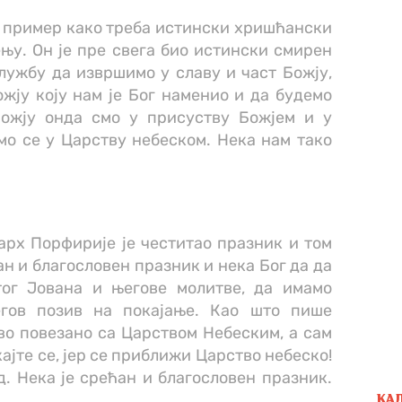
а пример како треба истински хришћански
њу. Он је пре свега био истински смирен
службу да извршимо у славу и част Божју,
жју коју нам је Бог наменио и да будемо
Божју онда смо у присуству Божјем и у
мо се у Царству небеском. Нека нам тако
арх Порфирије је честитао празник и том
ан и благословен празник и нека Бог да да
ог Јована и његове молитве, да имамо
гов позив на покајање. Као што пише
во повезано са Царством Небеским, а сам
ајте се, јер се приближи Царство небеско!
. Нека је срећан и благословен празник.
КА