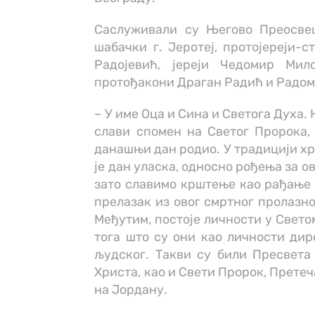
Саслуживали су Његово Преосве
шабачки г. Јеротеј, протојереји-
Радојевић, јереји Чедомир Ми
протођакони Драган Радић и Радоми
– У име Оца и Сина и Светога Духа
слави спомен на Светог Пророка,
данашњи дан родио. У традицији хр
је дан уласка, односно рођења за 
зато славимо крштење као рађање 
прелазак из овог смртног пролазно
Међутим, постоје личности у Свето
тога што су они као личности дир
људског. Такви су били Пресвета
Христа, као и Свети Пророк, Претеч
на Јордану.