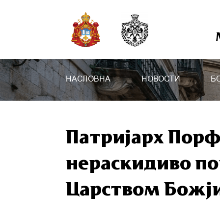
НАСЛОВНА
НОВОСТИ
Б
Патријарх Порф
нераскидиво по
Царством Божј