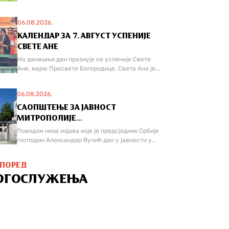
06.08.2026.
КАЛЕНДАР ЗА 7. АВГУСТ УСПЕНИЈЕ
СВЕТЕ АНЕ
На данашњи дан празнује се успеније Свете
Ане, мајке Пресвете Богородице. Света Ана је...
06.08.2026.
САОПШТЕЊЕ ЗА ЈАВНОСТ
МИТРОПОЛИЈЕ...
Поводом низа изјава које је предсједник Србије
господин Александар Вучић дао у јавности у...
СПОРЕД
ОГОСЛУЖЕЊА