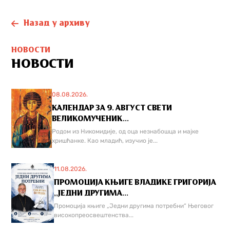
Назад у архиву
НОВОСТИ
НОВОСТИ
08.08.2026.
КАЛЕНДАР ЗА 9. АВГУСТ СВЕТИ
ВЕЛИКОМУЧЕНИК...
Родом из Никомидије, од оца незнабошца и мајке
хришћанке. Као младић, изучио је...
11.08.2026.
ПРОМОЦИЈА КЊИГЕ ВЛАДИКЕ ГРИГОРИЈА
,,ЈЕДНИ ДРУГИМА...
Промоција књиге „Једни другима потребни“ Његовог
високопреосвештенства...