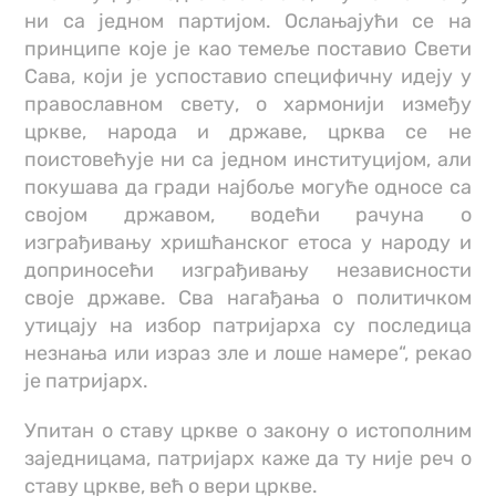
ни са једном партијом. Ослањајући се на
принципе које је као темеље поставио Свети
Сава, који је успоставио специфичну идеју у
православном свету, о хармонији између
цркве, народа и државе, црква се не
поистовећује ни са једном институцијом, али
покушава да гради најбоље могуће односе са
својом државом, водећи рачуна о
изграђивању хришћанског етоса у народу и
доприносећи изграђивању независности
своје државе. Сва нагађања о политичком
утицају на избор патријарха су последица
незнања или израз зле и лоше намере“, рекао
је патријарх.
Упитан о ставу цркве о закону о истополним
заједницама, патријарх каже да ту није реч о
ставу цркве, већ о вери цркве.