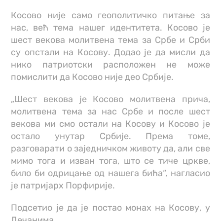
Косово није само геополитичко питање за
нас, већ тема нашег идентитета. Косово је
шест векова молитвена тема за Србе и Срби
су опстали на Косову. Додао је да мисли да
нико патриотски расположен не може
помислити да Косово није део Србије.
„Шест векова је Косово молитвена прича,
молитвена тема за нас Србе и после шест
векова ми смо остали на Косову и Косово је
остало унутар Србије. Према томе,
разговарати о заједничком животу да, али све
мимо тога и изван тога, што се тиче цркве,
било би одрицање од нашега бића“, нагласио
је патријарх Порфирије.
Подсетио је да је постао монах на Косову, у
Дечанима.