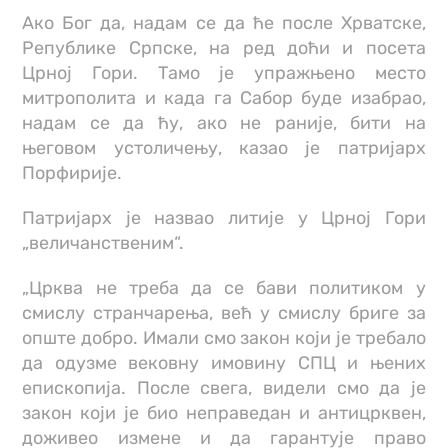
Ако Бог да, надам се да ће после Хрватске,
Републике Српске, на ред доћи и посета
Црној Гори. Тамо је упражњено место
митрополита и када га Сабор буде изабрао,
надам се да ћу, ако не раније, бити на
његовом устоличењу, казао је патријарх
Порфирије.
Патријарх је назвао литије у Црној Гори
„величанственим“.
„Црква не треба да се бави политиком у
смислу странчарења, већ у смислу бриге за
опште добро. Имали смо закон који је требало
да одузме вековну имовину СПЦ и њених
епископија. После свега, видели смо да је
закон који је био неправедан и антицрквен,
доживео измене и да гарантује право