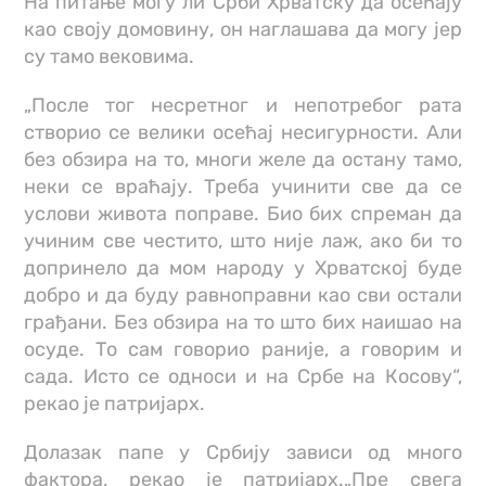
На питање могу ли Срби Хрватску да осећају
као своју домовину, он наглашава да могу јер
су тамо вековима.
„После тог несретног и непотребог рата
створио се велики осећај несигурности. Али
без обзира на то, многи желе да остану тамо,
неки се враћају. Треба учинити све да се
услови живота поправе. Био бих спреман да
учиним све честито, што није лаж, ако би то
допринело да мом народу у Хрватској буде
добро и да буду равноправни као сви остали
грађани. Без обзира на то што бих наишао на
осуде. То сам говорио раније, а говорим и
сада. Исто се односи и на Србе на Косову“,
рекао је патријарх.
Долазак папе у Србију зависи од много
фактора, рекао је патријарх.„Пре свега