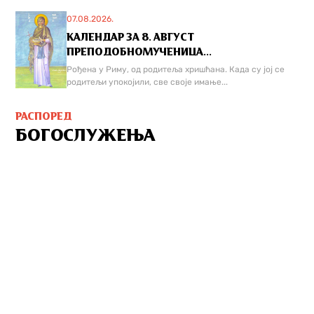
07.08.2026.
КАЛЕНДАР ЗА 8. АВГУСТ
ПРЕПОДОБНОМУЧЕНИЦА...
Рођена у Риму, од родитеља хришћана. Када су јој се
родитељи упокојили, све своје имање...
РАСПОРЕД
БОГОСЛУЖЕЊА