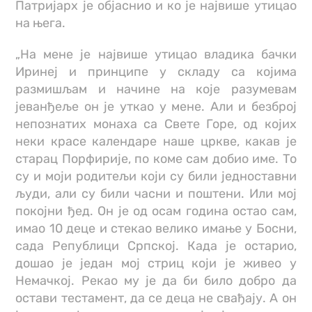
Патријарх је објаснио и ко је највише утицао
на њега.
„На мене је највише утицао владика бачки
Иринеј и принципе у складу са којима
размишљам и начине на које разумевам
јеванђеље он је уткао у мене. Али и безброј
непознатих монаха са Свете Горе, од којих
неки красе календаре наше цркве, какав је
старац Порфирије, по коме сам добио име. То
су и моји родитељи који су били једноставни
људи, али су били часни и поштени. Или мој
покојни ђед. Он је од осам година остао сам,
имао 10 деце и стекао велико имање у Босни,
сада Републици Српској. Када је остарио,
дошао је један мој стриц који је живео у
Немачкој. Рекао му је да би било добро да
остави тестамент, да се деца не свађају. А он