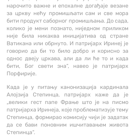
нарочито важне и епохалне догађаје везане
за цркву нећу промишљати сам и све мора
бити продукт саборног промишљања. До сада,
колико је мени познато, ниједном приликом
није била никаква иницијатива од стране
Ватикана или обрнуто. И патријарх Иринеј је
говорио да би то било добро и корисно за
однос двеју цркава, али да ли ће то и када
бити, Бог свети зна“, навео је патријарх
Порфирије.
Када је у питању канонизација кардинала
Алојзија Степинца, патријарх каже да је
„велики гест папе Фрање што је на писмо
патријарха Иринеја, које проблематизује тему
Степинца, формирао комисију чији је задатак
да се бави поновним ишчитавањем живота
Степинца“.