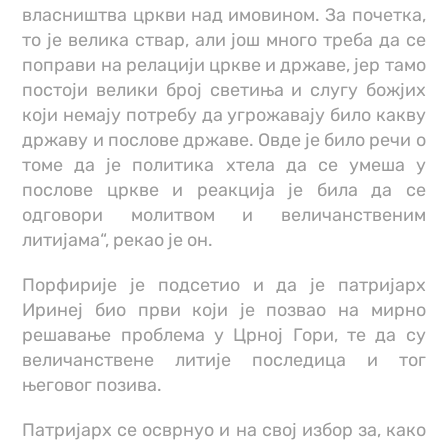
власништва цркви над имовином. За почетка,
то је велика ствар, али још много треба да се
поправи на релацији цркве и државе, јер тамо
постоји велики број светиња и слугу божјих
који немају потребу да угрожавају било какву
државу и послове државе. Овде је било речи о
томе да је политика хтела да се умеша у
послове цркве и реакција је била да се
одговори молитвом и величанственим
литијама“, рекао је он.
Порфирије је подсетио и да је патријарх
Иринеј био први који је позвао на мирно
решавање проблема у Црној Гори, те да су
величанствене литије последица и тог
његовог позива.
Патријарх се осврнуо и на свој избор за, како