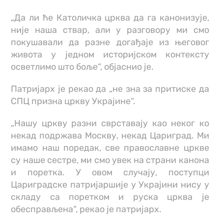
„Да ли ће Католичка црква да га канонизује,
није наша ствар, али у разговору ми смо
покушавали да разне догађаје из његовог
живота у једном историјском контексту
осветлимо што боље“, објаснио је.
Патријарх је рекао да „не зна за притиске да
СПЦ призна цркву Украјине“.
„Нашу цркву разни сврставају као неког ко
некад подржава Москву, некад Цариград. Ми
имамо наш поредак, све православне цркве
су наше сестре, ми смо увек на страни канона
и поретка. У овом случају, поступци
Цариградске патријаршије у Украјини нису у
складу са поретком и руска црква је
обесправљена“, рекао је патријарх.