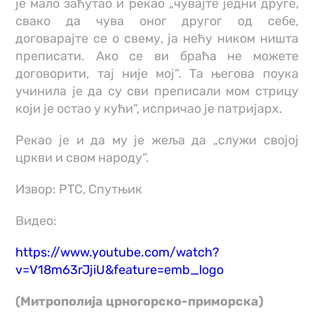
је мало заћутао и рекао „чувајте једни друге,
свако да чува оног другог од себе,
договарајте се о свему, ја нећу ником ништа
преписати. Ако се ви браћа не можете
договорити, тај није мој“. Та његова поука
учинила је да су сви преписали мом стрицу
који је остао у кући“, испричао је патријарх.
Рекао је и да му је жеља да „служи својој
цркви и свом народу“.
Извор: РТС, Спутњик
Видео:
https://www.youtube.com/watch?
v=V18m63rJjiU&feature=emb_logo
(Митрополија црногорско-приморска)