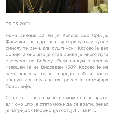
03.03.2021.
Нема дилеме да ли је Косово део Србије.
Физички наша држава није присутна у пуном
смислу те речи, али суштински Косово је део
Србије, а оно што је став цркве је много пута
изречено на Сабору. Референдум о Косову
извршен је на Видовдан 1389, Косово је не
само колевка нашег народа, већ и кивот
препун моштију светих, рекао је патријарх
Порфирије.
Оно што је поклоњено не може да се врати,
али оно што је отето може да се врати, рекао
је патријарх Порфирије гостујући на РТС.