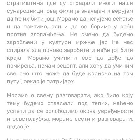
стратиштима где су страдали многи наши
сународници, овај филм је значајан и верујем
да ће их бити још. Морамо да негујемо сећање
и да памтимо, али и да се боримо у себи
против злопамћења. Не смемо да будемо
заробљени у култури мржње јер ће нас
спирала зла поново заробити и неће јој бити
краја. Морамо учинити све да дође до
помирења, немам рецепт, али хоћу да учиним
све оно што може да буде корисно на том
путу“, рекао је патријарх.
Морамо о свему разговарати, ако било коју
тему будемо стављали под тепих, нећемо
успети да се ослободимо окова увређености
и осветољубља, морамо сести и разговарати,
додао је.