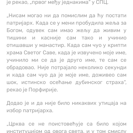
је рекао, „првог међу једнакима“ у СПЦ.
„Нисам могао ни да помислим да ћу постати
патријарх. Када се у мени пробудила жеља за
Богом, одувек сам имао жељу да живим у
тишини и касније сам тако и учинио
отишавши у манастир. Када сам чуо у крипти
храма Светог Саве, када је извучено моје име,
учинило ми се да је друго име, те сам се
обрадовао. Није потрајало неколико секунди
и када сам чуо да је моје име, доживео сам
шок, истинско осећање дубинског страха“,
рекао је Порфирије.
Додао је и да није било никаквих утицаја на
избор патријарха.
„Црква се не поистовећује са било којом
институцијом од овога света, и у том смислу