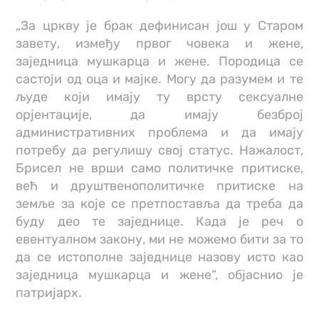
„За цркву је брак дефинисан још у Старом
завету, између првог човека и жене,
заједница мушкарца и жене. Породица се
састоји од оца и мајке. Могу да разумем и те
људе који имају ту врсту сексуалне
орјентације, да имају безброј
административних проблема и да имају
потребу да регулишу свој статус. Нажалост,
Брисел не врши само политичке притиске,
већ и друштвенополитичке притиске на
земље за које се претпоставља да треба да
буду део те заједнице. Када је реч о
евентуалном закону, ми не можемо бити за то
да се истополне заједнице назову исто као
заједница мушкарца и жене“, објаснио је
патријарх.