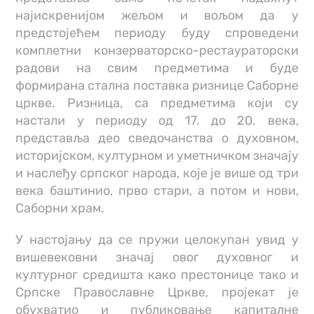
најискренијом жељом и вољом да у
предстојећем периоду буду спроведени
комплетни конзерваторско-рестаураторски
радови на свим предметима и буде
формирана стална поставка ризнице Саборне
цркве. Ризница, са предметима који су
настали у периоду од 17. до 20. века,
представља део сведочанства о духовном,
историјском, културном и уметничком значају
и наслеђу српског народа, које је више од три
века баштинио, прво стари, а потом и нови,
Саборни храм.
У настојању да се пружи целокупан увид у
вишевековни значај овог духовног и
културног средишта како престонице тако и
Српске Православне Цркве, пројекат је
обухватио и публиковање капиталне