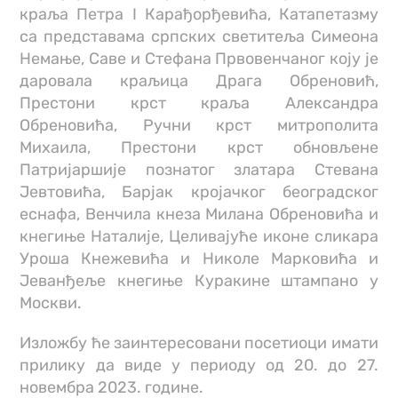
краља Петра I Карађорђевића, Катапетазму
са представама српских светитеља Симеона
Немање, Саве и Стефана Првовенчаног коју је
даровала краљица Драга Обреновић,
Престони крст краља Александра
Обреновића, Ручни крст митрополита
Михаила, Престони крст обновљене
Патријаршије познатог златара Стевана
Јевтовића, Барјак кројачког београдског
еснафа, Венчила кнеза Милана Обреновића и
кнегиње Наталије, Целивајуће иконе сликара
Уроша Кнежевића и Николе Марковића и
Јеванђеље кнегиње Куракине штампано у
Москви.
Изложбу ће заинтересовани посетиоци имати
прилику да виде у периоду од 20. до 27.
новембра 2023. године.