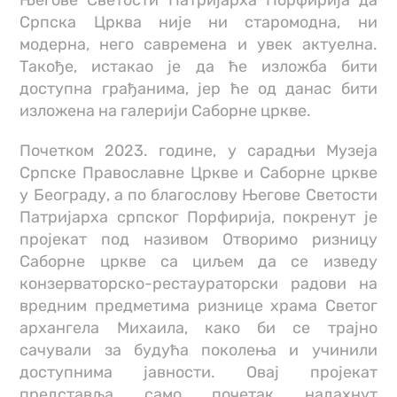
Његове Светости Патријарха Порфирија да
Српска Црква није ни старомодна, ни
модерна, него савремена и увек актуелна.
Такође, истакао је да ће изложба бити
доступна грађанима, јер ће од данас бити
изложена на галерији Саборне цркве.
Почетком 2023. године, у сарадњи Музеја
Српске Православне Цркве и Саборне цркве
у Београду, а по благослову Његове Светости
Патријарха српског Порфирија, покренут је
пројекат под називом Отворимо ризницу
Саборне цркве са циљем да се изведу
конзерваторско-рестаураторски радови на
вредним предметима ризнице храма Светог
архангела Михаила, како би се трајно
сачували за будућа поколења и учинили
доступнима јавности. Овај пројекат
представља само почетак надахнут