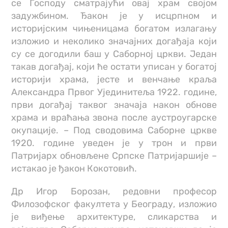
се Господу сматрајући овај храм својом
задужбином. Ђакон је у исцрпном и
историјским чињеницама богатом излагању
изложио и неколико значајних догађаја који
су се догодили баш у Саборној цркви. Један
такав догађај, који ће остати уписан у богатој
историји храма, јесте и венчање краља
Александра Првог Ујединитеља 1922. године,
први догађај таквог значаја након обнове
храма и враћања звона после аустроугарске
окупације. – Под сводовима Саборне цркве
1920. године уведен је у трон и први
Патријарх обновљене Српске Патријаршије –
истакао је ђакон Кокотовић.
Др Игор Борозан, редовни професор
Филозофског факултета у Београду, изложио
је виђење архитектуре, сликарства и