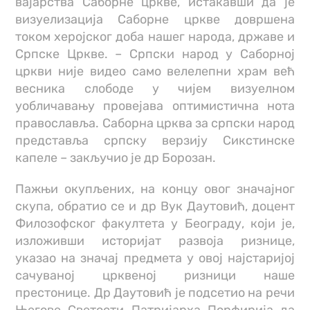
вајарства Саборне цркве, истакавши да је
визуелизација Саборне цркве довршена
током херојског доба нашег народа, државе и
Српске Цркве. – Српски народ у Саборној
цркви није видео само велелепни храм већ
весника слободе у чијем визуелном
уобличавању провејава оптимистична нота
православља. Саборна црква за српски народ
представља српску верзију Сикстинске
капеле – закључио је др Борозан.
Пажњи окупљених, на концу овог значајног
скупа, обратио се и др Вук Даутовић, доцент
Филозофског факултета у Београду, који је,
изложивши историјат развоја ризнице,
указао на значај предмета у овој најстаријој
сачуваној црквеној ризници наше
престонице. Др Даутовић је подсетио на речи