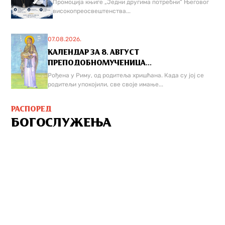
Промоција књиге „Једни другима потребни“ Његовог
високопреосвештенства...
07.08.2026.
КАЛЕНДАР ЗА 8. АВГУСТ
ПРЕПОДОБНОМУЧЕНИЦА...
Рођена у Риму, од родитеља хришћана. Када су јој се
родитељи упокојили, све своје имање...
РАСПОРЕД
БОГОСЛУЖЕЊА