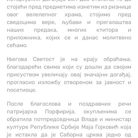
стојећи пред предметима изнетим из ризнице
овог велелепног храма, стојимо пред
сведоцима вере, љубави и прегалаштва
наших предака, многих ктитора и
приложника, којих се и данас молитвено
сећамо.
Његова Светост је на крају обраћања,
благодарећи свима који су дошли да својим
присуством увеличају овај значајни догађај,
прогласио изложбу отвореном за јавност и
посетиоце.
После благослова и поздравних речи
патријарха Порфирија, окупљенима се
обратила потпредседница Владе и министар
културе Републике Србије Маја Гојковић која
је истакла да је Саборна црква једно од