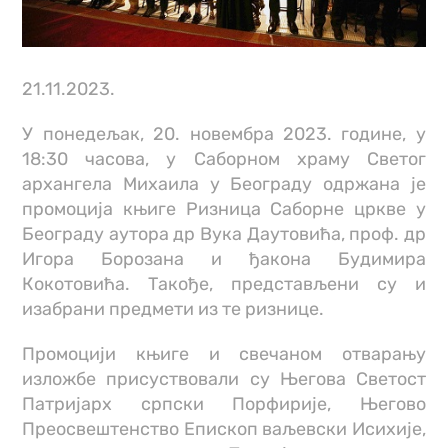
21.11.2023.
У понедељак, 20. новембра 2023. године, у
18:30 часова, у Саборном храму Светог
архангела Михаила у Београду одржана је
промоција књиге Ризница Саборне цркве у
Београду аутора др Вука Даутовића, проф. др
Игора Борозана и ђакона Будимира
Кокотовића. Такође, представљени су и
изабрани предмети из те ризнице.
Промоцији књиге и свечаном отварању
изложбе присуствовали су Његова Светост
Патријарх српски Порфирије, Његово
Преосвештенство Епископ ваљевски Исихије,