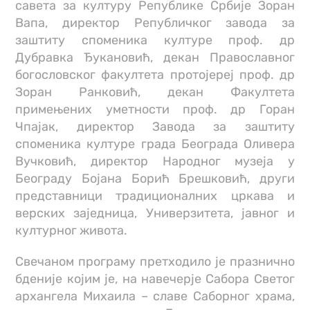
савета за културу Републике Србије Зоран
Вапа, директор Републичког завода за
заштиту споменика културе проф. др
Дубравка Ђукановић, декан Православног
богословског факултета протојереј проф. др
Зоран Ранковић, декан Факултета
примењених уметности проф. др Горан
Чпајак, директор Завода за заштиту
споменика културе града Београда Оливера
Вучковић, директор Народног музеја у
Београду Бојана Борић Брешковић, други
представници традиционалних цркава и
верских заједница, Универзитета, јавног и
културног живота.
Свечаном програму претходило је празнично
бденије којим је, на навечерје Сабора Светог
архангела Михаила – славе Саборног храма,