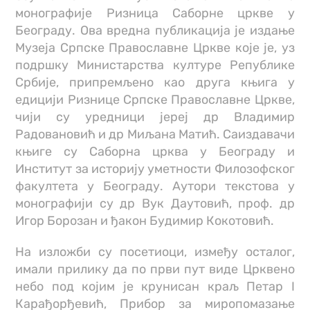
монографије Ризница Саборне цркве у
Београду. Ова вредна публикација је издање
Музеја Српске Православне Цркве које је, уз
подршку Министарства културе Републике
Србије, припремљено као друга књига у
едицији Ризнице Српске Православне Цркве,
чији су уредници јереј др Владимир
Радовановић и др Миљана Матић. Саиздавачи
књиге су Саборна црква у Београду и
Институт за историју уметности Филозофског
факултета у Београду. Аутори текстова у
монографији су др Вук Даутовић, проф. др
Игор Борозан и ђакон Будимир Кокотовић.
На изложби су посетиоци, између осталог,
имали прилику да по први пут виде Црквено
небо под којим је крунисан краљ Петар I
Карађорђевић, Прибор за миропомазање