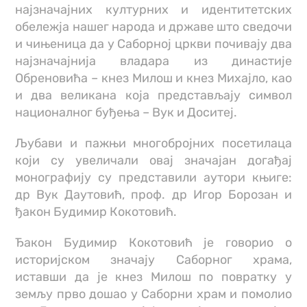
најзначајних културних и идентитетских
обележја нашег народа и државе што сведочи
и чињеница да у Саборној цркви почивају два
најзначајнија владара из династије
Обреновића – кнез Милош и кнез Михајло, као
и два великана која представљају символ
националног буђења – Вук и Доситеј.
Љубави и пажњи многобројних посетилаца
који су увеличали овај значајан догађај
монографију су представили аутори књиге:
др Вук Даутовић, проф. др Игор Борозан и
ђакон Будимир Кокотовић.
Ђакон Будимир Кокотовић је говорио о
историјском значају Саборног храма,
иставши да је кнез Милош по повратку у
земљу прво дошао у Саборни храм и помолио