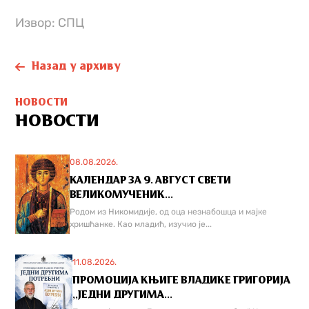
Извор: СПЦ
Назад у архиву
НОВОСТИ
НОВОСТИ
08.08.2026.
КАЛЕНДАР ЗА 9. АВГУСТ СВЕТИ
ВЕЛИКОМУЧЕНИК...
Родом из Никомидије, од оца незнабошца и мајке
хришћанке. Као младић, изучио је...
11.08.2026.
ПРОМОЦИЈА КЊИГЕ ВЛАДИКЕ ГРИГОРИЈА
,,ЈЕДНИ ДРУГИМА...