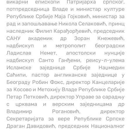
викарни епископи Патријарха српског,
потпредседница Владе и министар културе
Републике Србије Маја Гојковић, министар за
рад и запошљавање Никола Селаковић, принц
наследник Филип Карађорђевић, председник
САНУ академик др Зоран Кнежевић,
надбискуп и метрополит београдски
Ладислав Немет, апостолски нунције
надбискуп Санто Ганђеми, реису-л-улема
Исламске заједнице Србије Наџмедин
Саћипи, пастор англиканске заједнице у
Београду Робин Фокс, директор Канцеларије
за Косово и Метохију Владе Републике Србије
Петар Петковић, директор Управе за сарадњу
с црквама и верским заједницама др
Владимир Рогановић, директор
Секретаријата за вере Републике Српске
Драган Давидовић, председник Националног