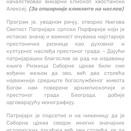
началствовао викарни Епископ хвостански
Алексеј.
(За опширније кликните на наслов)
Програм је, уводном речју, отворио Његова
Светост Патријарх српски Порфирије који је
истакао значај и важност очувања најстарије
престоничке ризнице као духовног и
културног наслеђа престоног града: – Дајући
патријарашки благослов за рад на издавању
књиге Ризница Саборне цркве били смо
вођени жељом да ово, већ два столећа
најважније средиште богослужбеног живота
Богом нам поверене архиепископије и
престоног града Београда, добије
одговарајућу монографију.
Патријарх је подсетио и на чињеницу да је
Саборна црква сведок многих значајних
историјских догађаја већ два столећа, те да