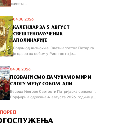
живота...
04.08.2026.
КАЛЕНДАР ЗА 5. АВГУСТ
СВЕШТЕНОМУЧЕНИК
АПОЛИНАРИЈЕ
Родом од Антиохије. Свети апостол Петар га
је одвео са собом у Рим, где га је...
04.08.2026.
ПОЗВАНИ СМО ДА ЧУВАМО МИР И
СЛОГУ МЕЂУ СОБОМ, АЛИ...
Беседа Његове Светости Патријарха српског г.
Порфирија одржана 4. августа 2026. године у...
СПОРЕД
ОГОСЛУЖЕЊА