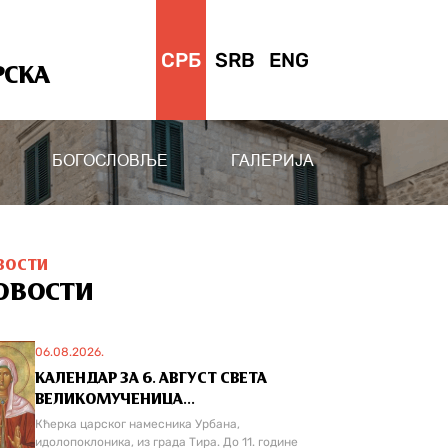
СРБ
SRB
ENG
РСКА
БОГОСЛОВЉЕ
ГАЛЕРИЈА
ВОСТИ
ОВОСТИ
06.08.2026.
КАЛЕНДАР ЗА 6. АВГУСТ СВЕТА
ВЕЛИКОМУЧЕНИЦА...
Кћерка царског намесника Урбана,
идолопоклоника, из града Тира. До 11. године