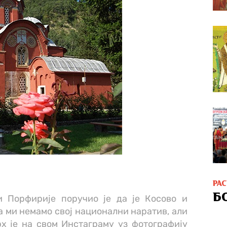
РА
Б
и Порфирије поручио је да је Косово и
да ми немамо свој национални наратив, али
рх је на свом Инстаграму уз фотографију