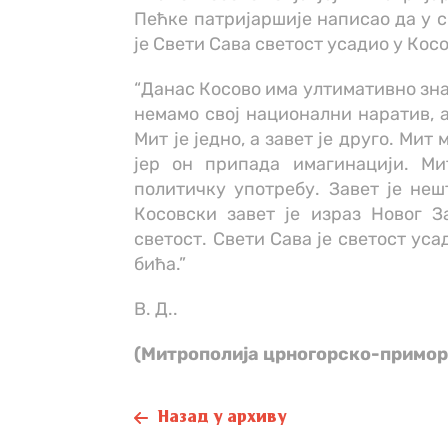
Пећке патријаршије написао да у с
је Свети Сава светост усадио у Кос
“Данас Косово има ултимативно зна
немамо свој национални наратив, а
Мит је једно, а завет је друго. Ми
јер он припада имагинацији. М
политичку употребу. Завет је неш
Косовски завет је израз Новог З
светост. Свети Сава је светост ус
бића.”
В. Д..
(Митрополија црногорско-примор
Назад у архиву