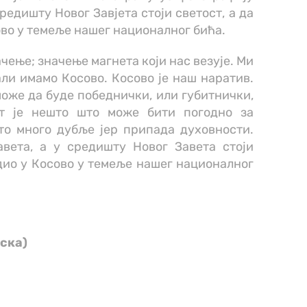
редишту Новог Завјета стоји светост, а да
ово у темеље нашег националног бића.
чење; значење магнета који нас везује. Ми
ли имамо Косово. Косово је наш наратив.
т може да буде победнички, или губитнички,
ит је нешто што може бити погодно за
то много дубље јер припада духовности.
авета, а у средишту Новог Завета стоји
адио у Косово у темеље нашег националног
ска)