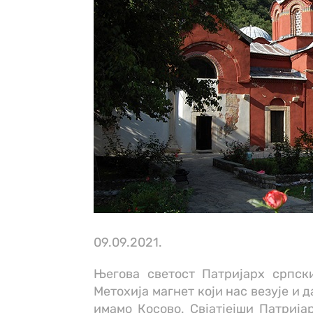
09.09.2021.
Његова светост Патријарх српск
Метохија магнет који нас везује и 
имамо Косово. Свјатјејши Патрија