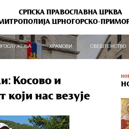
СРПСКА ПРАВОСЛАВНА ЦРКВА
МИТРОПОЛИЈА ЦРНОГОРСКО-ПРИМО
ОГОСЛУЖЕЊА
ХРАМОВИ
СВЕШТЕНСТВО
НО
и: Косово и
Н
 који нас везује