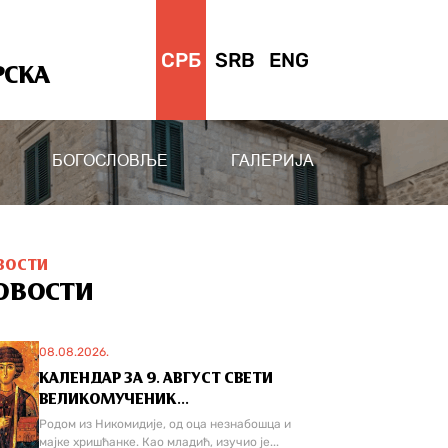
СРБ
SRB
ENG
РСКА
БОГОСЛОВЉЕ
ГАЛЕРИЈА
ВОСТИ
ОВОСТИ
08.08.2026.
КАЛЕНДАР ЗА 9. АВГУСТ СВЕТИ
ВЕЛИКОМУЧЕНИК...
Родом из Никомидије, од оца незнабошца и
мајке хришћанке. Као младић, изучио је...