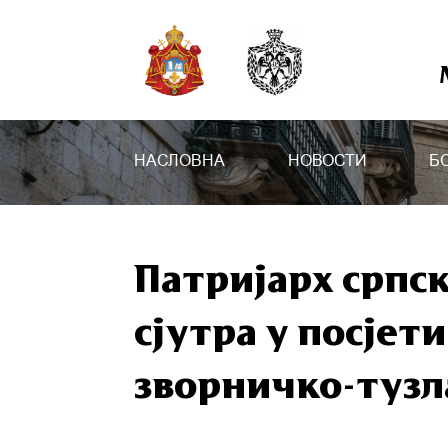
НАСЛОВНА
НОВОСТИ
Б
Патријарх српс
сјутра у посјет
зворничко-тузл