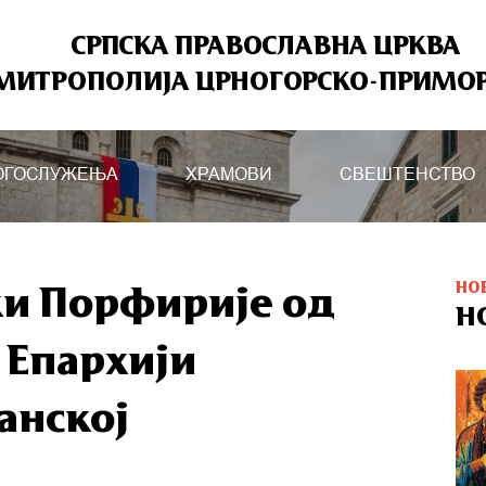
СРПСКА ПРАВОСЛАВНА ЦРКВА
МИТРОПОЛИЈА ЦРНОГОРСКО-ПРИМО
ОГОСЛУЖЕЊА
ХРАМОВИ
СВЕШТЕНСТВО
НО
ки Порфирије од
Н
и Епархији
анској