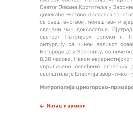
Светог Јована Крститеља у Зворнику
дочекаће Његово преосвештенство
са свештенством, монаштвом и вје
свечани чин доксологије. Сјутрад
светост Патријарх српски г. П
литургију са чином великог осв
Богородице у Зворнику, са почетко
8.30 часова. ​Након евхаристијско
уприличено освећење славских д
саопштила је Епархија зворничко-т
Митрополијa црногорско-примор
Назад у архиву