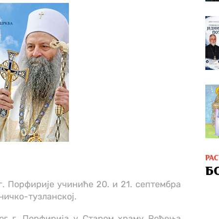
РА
Б
. Порфирије учиниће 20. и 21. септембра
рничко-тузланској.
ог г. Порфирија у Старом храму Рођења