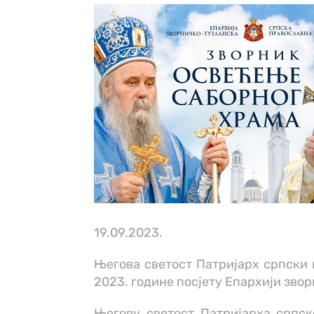
19.09.2023.
Његова светост Патријарх српски г
2023. године посјету Епархији зво
Његову светост Патријарха српск