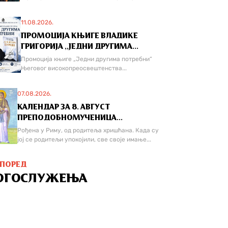
11.08.2026.
ПРОМОЦИЈА КЊИГЕ ВЛАДИКЕ
ГРИГОРИЈА ,,ЈЕДНИ ДРУГИМА...
Промоција књиге „Једни другима потребни“
Његовог високопреосвештенства...
07.08.2026.
КАЛЕНДАР ЗА 8. АВГУСТ
ПРЕПОДОБНОМУЧЕНИЦА...
Рођена у Риму, од родитеља хришћана. Када су
јој се родитељи упокојили, све своје имање...
СПОРЕД
ОГОСЛУЖЕЊА