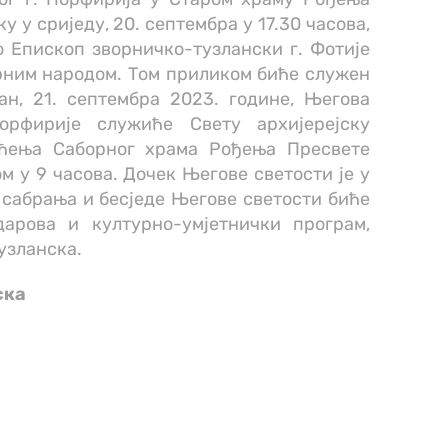
 у сриједу, 20. септембра у 17.30 часова,
 Епископ зворничко-тузлански г. Фотије
рним народом. Том приликом биће служен
ан, 21. септембра 2023. године, Његова
орфирије служиће Свету архијерејску
ећења Саборног храма Рођења Пресвете
м у 9 часова. Дочек Његове светости је у
г сабрања и бесједе Његове светости биће
арова и културно-умјетнички програм,
узланска.
скa