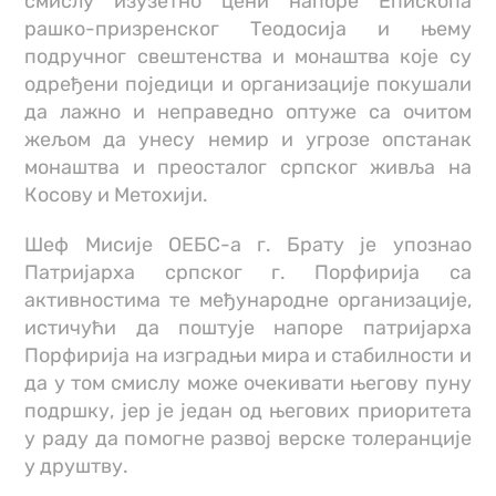
смислу изузетно цени напоре Епископа
рашко-призренског Теодосија и њему
подручног свештенства и монаштва које су
одређени поједици и организације покушали
да лажно и неправедно оптуже са очитом
жељом да унесу немир и угрозе опстанак
монаштва и преосталог српског живља на
Косову и Метохији.
Шеф Мисије ОЕБС-а г. Брату је упознао
Патријарха српског г. Порфирија са
активностима те међународне организације,
истичући да поштује напоре патријарха
Порфирија на изградњи мира и стабилности и
да у том смислу може очекивати његову пуну
подршку, јер је један од његових приоритета
у раду да помогне развој верске толеранције
у друштву.