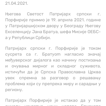
21.04.2021.
Његова Светост Патријарх српски г.
Порфирије примио је 19. априла 2021. године
у Патријаршијском двору у Београду Његову
Екселенцију Јанa Братуа, шефа Мисије ОЕБС-
а у Републици Србији.
Патријарх српски г. Порфирије је током
сусрета са г. Братуom нагласио значај
међуверског дијалога као начину постизања
и очувања мирног и складног суживота,
истичући да је Српска Православна Црква
увек спремна за разговор о решавању
проблема који су препрека миру и сарадњи у
региону.
Патријарх Порфирије је истакао да у том