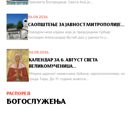
Пресвете Богородице. Света Ана је...
06.08.2026.
САОПШТЕЊЕ ЗА ЈАВНОСТ МИТРОПОЛИЈЕ...
Поводом низа изјава које је предсједник Србије
господин Александар Вучић дао у јавности у...
06.08.2026.
КАЛЕНДАР ЗА 6. АВГУСТ СВЕТА
ВЕЛИКОМУЧЕНИЦА...
Кћерка царског намесника Урбана, идолопоклоника, из
града Тира. До 11. године живота...
РАСПОРЕД
БОГОСЛУЖЕЊА