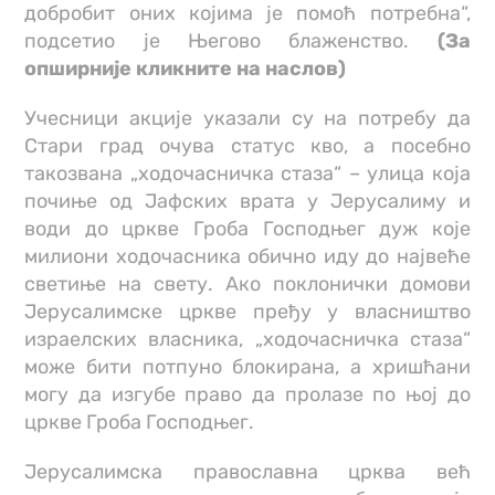
добробит оних којима је помоћ потребна“,
подсетио је Његово блаженство.
(За
опширније кликните на наслов)
Учесници акције указали су на потребу да
Стари град очува статус кво, а посебно
такозвана „ходочасничка стаза“ – улица која
почиње од Јафских врата у Јерусалиму и
води до цркве Гроба Господњег дуж које
милиони ходочасника обично иду до највеће
светиње на свету. Ако поклонички домови
Јерусалимске цркве пређу у власништво
израелских власника, „ходочасничка стаза“
може бити потпуно блокирана, а хришћани
могу да изгубе право да пролазе по њој до
цркве Гроба Господњег.
Јерусалимска православна црква већ