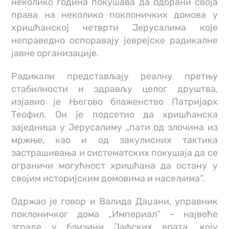
неколико година покушава да одбрани своја
права на неколико поклоничких домова у
хришћанској четврти Јерусалима које
неправедно оспоравају јеврејске радикалне
јавне организације.
Радикали представљају реалну претњу
стабилности и здрављу целог друштва,
изјавио је Његово блаженство Патријарх
Теофил. Он је подсетио да хришћанска
заједница у Јерусалиму „пати од злочина из
мржње, као и од закулисних тактика
застрашивања и систематских покушаја да се
ограничи могућност хришћана да остану у
својим историјским домовима и насељима“.
Одржао је говор и Валида Даџани, управник
поклоничког дома „Империал“ – највеће
зграде у близини Јафских врата, коју