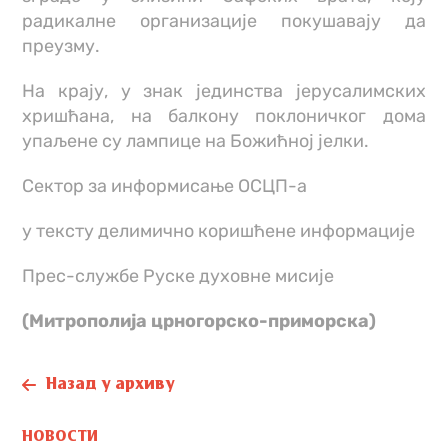
радикалне организације покушавају да
преузму.
На крају, у знак јединства јерусалимских
хришћана, на балкону поклоничког дома
упаљене су лампице на Божићној јелки.
Сектор за информисање ОСЦП-а
у тексту делимично коришћене информације
Прес-службе Руске духовне мисије
(Митрополија црногорско-приморска)
Назад у архиву
НОВОСТИ