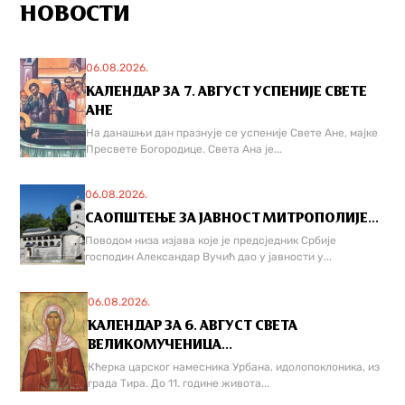
НОВОСТИ
06.08.2026.
КАЛЕНДАР ЗА 7. АВГУСТ УСПЕНИЈЕ СВЕТЕ
АНЕ
На данашњи дан празнује се успеније Свете Ане, мајке
Пресвете Богородице. Света Ана је...
06.08.2026.
САОПШТЕЊЕ ЗА ЈАВНОСТ МИТРОПОЛИЈЕ...
Поводом низа изјава које је предсједник Србије
господин Александар Вучић дао у јавности у...
06.08.2026.
КАЛЕНДАР ЗА 6. АВГУСТ СВЕТА
ВЕЛИКОМУЧЕНИЦА...
Кћерка царског намесника Урбана, идолопоклоника, из
града Тира. До 11. године живота...