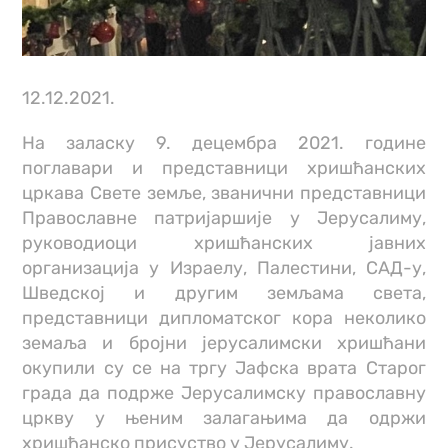
12.12.2021.
На заласку 9. децембра 2021. године
поглавари и представници хришћанских
цркава Свете земље, званични представници
Православне патријаршије у Јерусалиму,
руководиоци хришћанских јавних
организација у Израелу, Палестини, САД-у,
Шведској и другим земљама света,
представници дипломатског кора неколико
земаља и бројни јерусалимски хришћани
окупили су се на тргу Јафска врата Старог
града да подрже Јерусалимску православну
цркву у њеним залагањима да одржи
хришћанско присуство у Јерусалиму.