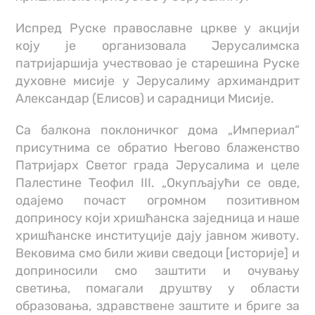
Испред Руске православне цркве у акцији
коју је организовала Јерусалимска
патријаршија учествовао је старешина Руске
духовне мисије у Јерусалиму архимандрит
Александар (Елисов) и сарадници Мисије.
Са балкона поклоничког дома „Империал“
присутнима се обратио Његово блаженство
Патријарх Светог града Јерусалима и целе
Палестине Теофил III. „Окупљајући се овде,
одајемо почаст огромном позитивном
доприносу који хришћанска заједница и наше
хришћанске институције дају јавном животу.
Вековима смо били живи сведоци [историје] и
доприносили смо заштити и очувању
светиња, помагали друштву у области
образовања, здравствене заштите и бриге за