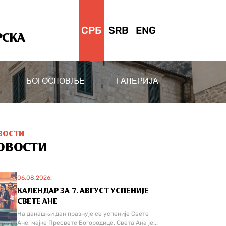
СРБ
SRB
ENG
РСКА
БОГОСЛОВЉЕ
ГАЛЕРИЈА
ВОСТИ
ОВОСТИ
06.08.2026.
КАЛЕНДАР ЗА 7. АВГУСТ УСПЕНИЈЕ
СВЕТЕ АНЕ
На данашњи дан празнује се успеније Свете
Ане, мајке Пресвете Богородице. Света Ана је...