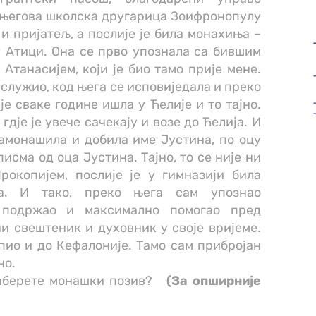
а његова школска другарица Зоифронопулу
 и пријатељ, а послије је била монахиња –
у Атици. Она се прво упознала са бившим
танасијем, који је био тамо прије мене.
н служио, код њега се исповиједала и преко
је сваке године ишла у Ћелије и то тајно.
гдје је увече сачекају и возе до Ћелија. И
замонашила и добила име Јустина, по оцу
писма од оца Јустина. Тајно, то се није ни
рокопијем, послије је у гимназији била
ма. И тако, преко њега сам упознао
 подржао и максимално помогао пред
ни свештеник и духовник у своје вријеме.
спио и до Кефалоније. Тамо сам прибројан
но.
изаберете монашки позив?
(За опширније