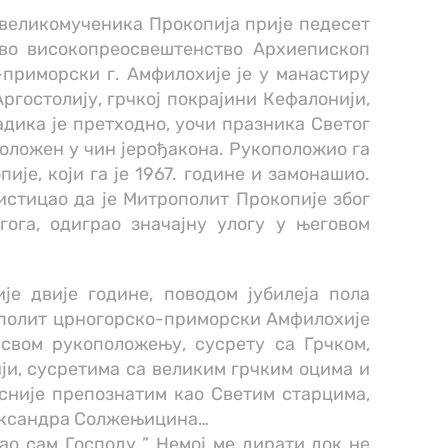
великомученика Прокопија прије педесет
гово високопреосвештенство Архиепископ
приморски г. Амфилохије је у манастиру
ргостолију, грчкој покрајини Кефалонији,
дика је претходно, уочи празника Светог
оложен у чин јерођакона. Рукоположио га
ије, који га је 1967. године и замонашио.
истицао да је Митрополит Прокопије због
гога, одиграо значајну улогу у његовом
је двије године, поводом јубилеја пола
ополит црногорско-приморски Амфилохије
 свом рукоположењу, сусрету са Грчком,
ји, сусретима са великим грчким оцима и
сније препознатим као Светим старцима,
ександра Солжењицина…
ао сам Господу ” Немој ме дирати док не