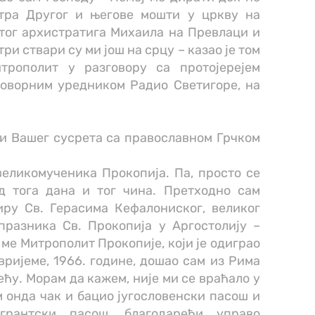
тра Другог и његове мошти у цркву на
тог архистратига Михаила на Превлаци и
ри ствари су ми још на срцу – казао је том
трополит у разговору са протојерејем
говорним уредником Радио Светигоре, на
.
ци Вашег сусрета са православном Грчком
великомученика Прокопија. Па, просто се
д тога дана и тог чина. Претходно сам
ру Св. Герасима Кефалониског, великог
празника Св. Прокопија у Аргостолију –
ме Митрополит Прокопије, који је одиграо
 вријеме, 1966. године, дошао сам из Рима
пећу. Морам да кажем, није ми се враћало у
 онда чак и бацио југословенски пасош и
грантски пасош, благодарећи управо