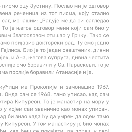
 писмо оцу Јустину. Послао ми је одговор
ена реченица из тог писма, коју стално
 сад монашим: ,,Радује ме да си сагледао
. То је његов одговор мени који сам био у
говим благословом отишао у Грчку. Тако се
 тамо пријавио докторски рад. Ту смо једно
Гејлиса. Био је то један свештеник, дивни
јек, и Ана, његова супруга, дивна честита
ослије смо боравили у Св. Параскеви, то је
ама послије боравили Атанасије и ја.
 кућици ме Прокопије и замонашио 1967,
. Онда сам се 1968. тамо уписао, кад сам
тира Кипуреон. То је манастир на мору у
р у којем сам званично као монах уписан.
кад би знао када ћу да умрем да одем тамо
ру Кипуреон. У том манастиру је био монах
ћи, кад ћеш се покајати, да дођеш у свој