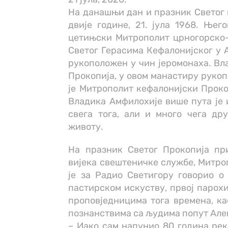
На данашњи дан и празник Светог 
двије године, 21. јула 1968. Ње
цетињски Митрополит црногорско-
Светог Герасима Кефалонијског у А
рукоположен у чин јеромонаха. Вла
Прокопија, у овом манастиру рукоп
је Митрополит кефалонијски Прокоп
Владика Амфилохије више пута је 
свега тога, али и много чега дру
животу.
На празник Светог Прокопија при
вијека свештеничке службе, Митр
је за Радио Светигору говорио о
пастирском искуству, првој парохи
проповједницима тога времена, ка
познанствима са људима попут Ал
– Иако сам напунио 80 година рек