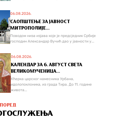
06.08.2026.
САОПШТЕЊЕ ЗА ЈАВНОСТ
МИТРОПОЛИЈЕ...
Поводом низа изјава које је предсједник Србије
господин Александар Вучић дао у јавности у...
06.08.2026.
КАЛЕНДАР ЗА 6. АВГУСТ СВЕТА
ВЕЛИКОМУЧЕНИЦА...
Кћерка царског намесника Урбана,
идолопоклоника, из града Тира. До 11. године
живота...
СПОРЕД
ОГОСЛУЖЕЊА