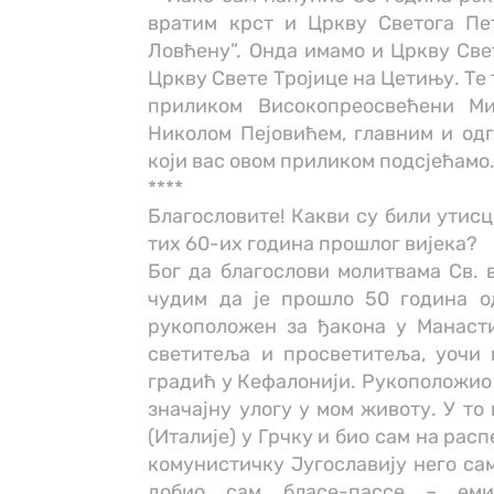
вратим крст и Цркву Светога Пе
Ловћену”. Онда имамо и Цркву Све
Цркву Свете Тројице на Цетињу. Те т
приликом Високопреосвећени Ми
Николом Пејовићем, главним и од
који вас овом приликом подсјећамо
****
Благословите! Какви су били утис
тих 60-их година прошлог вијека?
Бог да благослови молитвама Св. 
чудим да је прошло 50 година о
рукоположен за ђакона у Манасти
светитеља и просветитеља, уочи 
градић у Кефалонији. Рукоположио 
значајну улогу у мом животу. У то
(Италије) у Грчку и био сам на рас
комунистичку Југославију него сам
добио сам бласе-пассе – еми