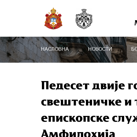
НАСЛОВНА
НОВОСТИ
Б
Педесет двије 
свештеничке и 
епископске сл
Амфилохија