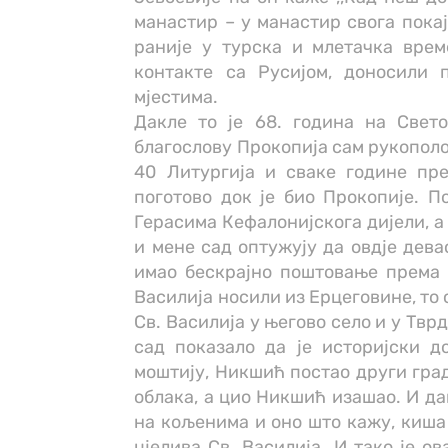
манастир – у манастир свога покај
раније у турска и млетачка вре
контакте са Русијом, доносили 
мјестима.
Дакле то је 68. година на Свето
благослову Прокопија сам рукополо
40 Литургија и сваке године пре
поготово док је био Прокопије. П
Герасима Кефалонијскога дијели, а 
и мене сад оптужују да овдје дева
имао бескрајно поштовање према 
Василија носили из Ерцеговине, то 
Св. Василија у његово село и у Тврд
сад показало да је историјски д
моштију, Никшић постао други град
облака, а цио Никшић изашао. И да
на кољенима и оно што кажу, киша 
цјелива Св. Василија. И тако је ов