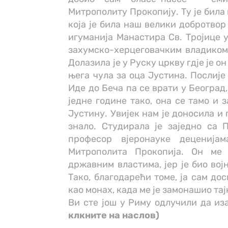
Митрополиту Прокопију. Ту је бил
која је била наш велики добротвор
игуманија Манастира Св. Тројице 
захумско-херцеговачким владиком А
Долазила је у Руску цркву гдје је о
њега чула за оца Јустина. Послије 
Иде до Беча па се врати у Београд, 
једне године тако, она се тамо и 
Јустину. Увијек нам је доносила и 
знало. Студирала је заједно са П
професор вјеронауке деценија
Митрополита Прокопија. Он ме
државним властима, јер је био вој
Тако, благодарећи томе, ја сам до
као монах, када ме је замонашио тај
Ви сте још у Риму одлучили да 
клкните на наслов)