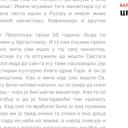
ања”. Иначе игумани тога манастира су и
КА
Ц
мена често ишли у Русију и имали живе
помоћ манастиру, Кефалонији и другим
г Прокопија, прије 50 година. Онда по
жен у Аргостолију. И ту сам служио првих
ко љета сам ишао у тај свој манастир,
ослије су га оптужили да мошти Светога
изгледа да сам га и у томе наслиједио, јер
стирам културно благо Црне Горе. А он је
моштима. Као и мене кад смо мошти Св.
су били читави написи, ко то смије да носи
ош – који је био његов манастир. Али то се
огађај и да је благодарећи том преносу
. Кад смо се враћали била је она провала
нас ми је пред очима та слика и она дјеца
пада из неба из земље, а народ очекује и
а литија постала најзначајнији догађај не