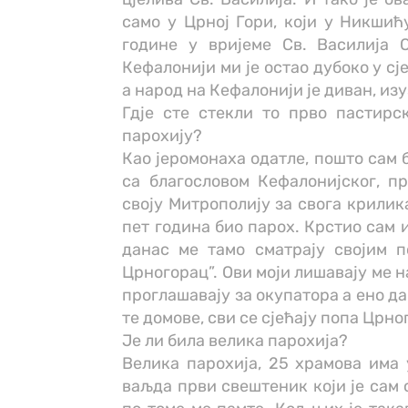
само у Црној Гори, који у Никши
године у вријеме Св. Василија О
Кефалонији ми је остао дубоко у сј
а народ на Кефалонији је диван, из
Гдје сте стекли то прво пастирс
парохију?
Као јеромонаха одатле, пошто сам 
са благословом Кефалонијског, 
своју Митрополију за свога крилик
пет година био парох. Крстио сам 
данас ме тамо сматрају својим п
Црногорац”. Ови моји лишавају ме н
проглашавају за окупатора а ено да 
те домове, сви се сјећају попа Црно
Је ли била велика парохија?
Велика парохија, 25 храмова има 
ваљда први свештеник који је сам 