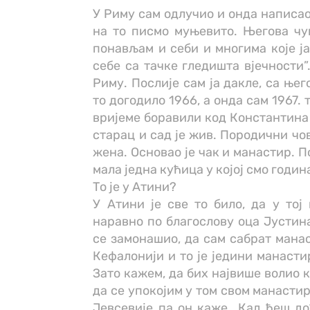
У Риму сам одлучио и онда написао
на то писмо муњевито. Његова чув
понављам и себи и многима које ја
себе са тачке гледишта вјечности”
Риму. Послије сам ја дакле, са ње
то догодило 1966, а онда сам 1967.
вријеме боравили код Константина 
старац и сад је жив. Породични чов
жена. Основао је чак и манастир. П
мала једна кућица у којој смо годин
То је у Атини?
У Атини је све то било, да у тој
наравно по благослову оца Јустина
се замонашио, да сам сабрат манас
Кефалонији и то је једини манасти
Зато кажем, да бих највише волио 
да се упокојим у том свом манасти
Јевсевије па он каже ,,Кад ћеш до