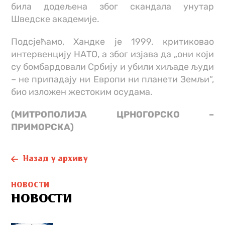
била додељена због скандала унутар
Шведске академије.
Подсјећамo, Хандке је 1999. критиковао
интервенцију НАТО, а због изјава да „они који
су бомбардовали Србију и убили хиљаде људи
– не припадају ни Европи ни планети Земљи“,
био изложен жестоким осудама.
(МИТРОПОЛИЈА ЦРНОГОРСКО –
ПРИМОРСКА)
Назад у архиву
НОВОСТИ
НОВОСТИ