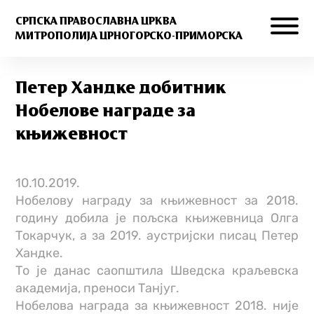
СРПСКА ПРАВОСЛАВНА ЦРКВА
МИТРОПОЛИЈА ЦРНОГОРСКО-ПРИМОРСКА
Петер Хандке добитник
Нобелове награде за
књижевност
10.10.2019.
Нобелову награду за књижевност за 2018.
годину добила је пољска књижевница Олга
Токарчук, а за 2019. аустријски писац Петер
Хандке.
То је данас саопштила Шведска краљевска
академија, преноси Танјуг.
Нобелова награда за књижевност 2018. није