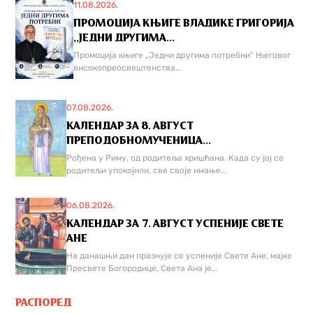
11.08.2026.
ПРОМОЦИЈА КЊИГЕ ВЛАДИКЕ ГРИГОРИЈА
,,ЈЕДНИ ДРУГИМА...
Промоција књиге „Једни другима потребни“ Његовог
високопреосвештенства...
07.08.2026.
КАЛЕНДАР ЗА 8. АВГУСТ
ПРЕПОДОБНОМУЧЕНИЦА...
Рођена у Риму, од родитеља хришћана. Када су јој се
родитељи упокојили, све своје имање...
06.08.2026.
КАЛЕНДАР ЗА 7. АВГУСТ УСПЕНИЈЕ СВЕТЕ
АНЕ
На данашњи дан празнује се успеније Свете Ане, мајке
Пресвете Богородице. Света Ана је...
РАСПОРЕД