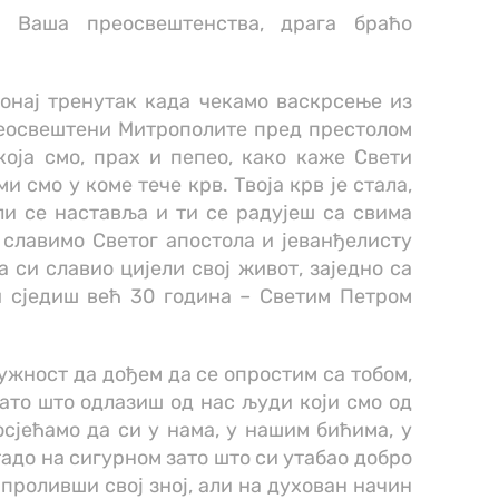
, Ваша преосвештенства, драга браћо
 онај тренутак када чекамо васкрсење из
реосвештени Митрополите пред престолом
оја смо, прах и пепео, како каже Свети
и смо у коме тече крв. Твоја крв је стала,
ли се наставља и ти се радујеш са свима
славимо Светог апостола и јеванђелисту
а си славио цијели свој живот, заједно са
и сједиш већ 30 година – Светим Петром
дужност да дођем да се опростим са тобом,
 зато што одлазиш од нас људи који смо од
осјећамо да си у нама, у нашим бићима, у
адо на сигурном зато што си утабао добро
 проливши свој зној, али на духован начин