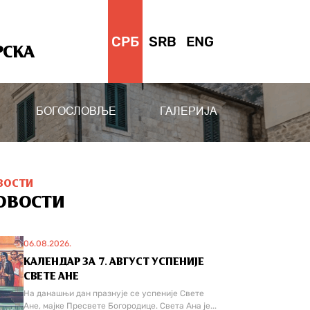
СРБ
SRB
ENG
РСКА
БОГОСЛОВЉЕ
ГАЛЕРИЈА
ВОСТИ
ОВОСТИ
06.08.2026.
КАЛЕНДАР ЗА 7. АВГУСТ УСПЕНИЈЕ
СВЕТЕ АНЕ
На данашњи дан празнује се успеније Свете
Ане, мајке Пресвете Богородице. Света Ана је...