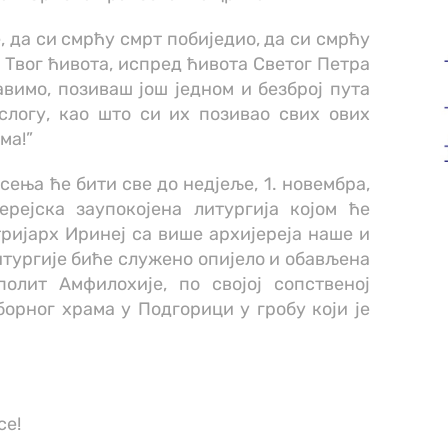
, да си смрћу смрт побиједио, да си смрћу
з Твог ћивота, испред ћивота Светог Петра
вимо, позиваш још једном и безброј пута
слогу, као што си их позивао свих ових
ма!”
ења ће бити све до недјеље, 1. новембра,
рејска заупокојена литургија којом ће
ријарх Иринеј са више архијереја наше и
тургије биће служено опијело и обављена
олит Амфилохије, по својој сопственој
орног храма у Подгорици у гробу који је
се!