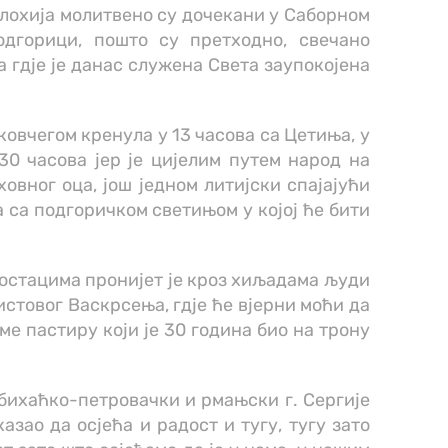
охија молитвено су дочекани у Саборном
дгорици, пошто су претходно, свечано
гдје је данас служена Света заупокојена
ковчегом кренула у 13 часова са Цетиња, у
30 часова јер је цијелим путем народ на
овног оца, још једном литијски спајајући
са подгоричком светињом у којој ће бити
остацима пронијет је кроз хиљадама људи
истовог Васкрсења, гдје ће вјерни моћи да
ме пастиру који је 30 година био на трону
ихаћко-петровачки и рмањски г. Сергије
азао да осјећа и радост и тугу, тугу зато