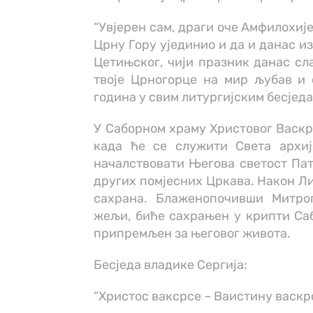
“Увјерен сам, драги оче Амфилохије
Црну Гору ујединио и да и данас и
Цетињског, чији празник данас сла
твоје Црногорце на мир љубав и 
година у свим литургијским бесједа
У Саборном храму Христовог Васкрс
када ће се служити Света архије
началствовати Његова светост Пат
других помјесних Цркава. Након Ли
сахрана. Блаженопочивши Митроп
жељи, биће сахрањен у крипти Саб
припремљен за његовог живота.
Бесједа владике Сергија:
“Христос ваксрсе – Ваистину васкр