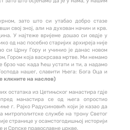
т зато што осјећамо да је у нама, у нашим
урном, зато што си утабао добро стазе
вши свој зној, али на духован начин и крв.
ина. У најтеже вријеме дошао си овдје у
ико од нас посебно старијих архиреја није
о си Црну Гору и учинио је данас новом
м, Гором која васкрсава мртве. Ми немамо
е брзо час када ћеш устати и ти, а надамо
Господа нашег, славити Њега: Бога Оца и
е клкните на наслов)
их остатака из Цетињског манастира гдје
испред манастира се од њега опростио
е г. Рајко Радусиновић који је казао да
на митрополитске службе на трону Светог
ије странице у осамстогодишњој историји
 и Српске православне цркве.