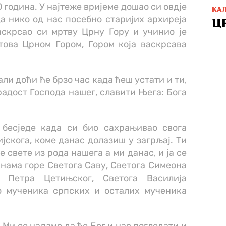
0 година. У најтеже вријеме дошао си овдје
КА
а нико од нас посебно старијих архиреја
Ц
аскрсао си мртву Црну Гору и учинио је
ова Црном Гором, Гором која васкрсава
али доћи ће брзо час када ћеш устати и ти,
 радост Господа нашег, славити Њега: Бога
 бесједе када си био сахрањивао свога
јскога, коме данас долазиш у загрљај. Ти
 свете из рода нашега а ми данас, и ја се
 нама горе Светога Саву, Светога Симеона
а Петра Цетињског, Светога Василија
о мученика српских и осталих мученика