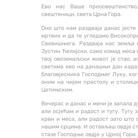
Ево нас Ваше преосвештенство
свештеници, света Црна Гора.
Оно што нам раздваја данас јесте
мртвих и да те угледамо Високоп
Свевишњега. Раздваја нас земља к
Јустин Ћелијски, само комад меса м
твој овоземаљски живот је стао, а
светима ево на данашњи дан када 
благовјесника Господњег Луку, ког
оним на чијем престолу и столиц
Цетињским.
Вечерас и данас и мени је запала 
али осјећам и радост и тугу. Тугу
крви и меса, али радост зато што 
нашим срцима. И остављаш овдје ст
стазе Господње овдје у Црној Гори,