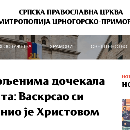
СРПСКА ПРАВОСЛАВНА ЦРКВА
МИТРОПОЛИЈА ЦРНОГОРСКО-ПРИМО
ОГОСЛУЖЕЊА
ХРАМОВИ
СВЕШТЕНСТВО
НО
кољенима дочекала
Н
а: Васкрсао си
инио је Христовом