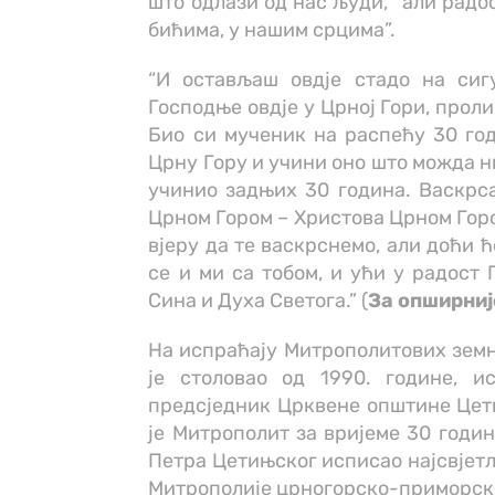
што одлази од нас људи, “али радос
бићима, у нашим срцима”.
“И остављаш овдје стадо на сиг
Господње овдје у Црној Гори, проли
Био си мученик на распећу 30 год
Црну Гору и учини оно што можда н
учинио задњих 30 година. Васкрса
Црном Гором – Христова Црном Горо
вјеру да те васкрснемо, али доћи ћ
се и ми са тобом, и ући у радост 
Сина и Духа Светога.” (
За опширниј
На испраћају Митрополитових земн
је столовао од 1990. године, 
предсједник Црквене општине Цетињ
је Митрополит за вријеме 30 годи
Петра Цетињског исписао најсвјетл
Митрополије црногорско-приморске