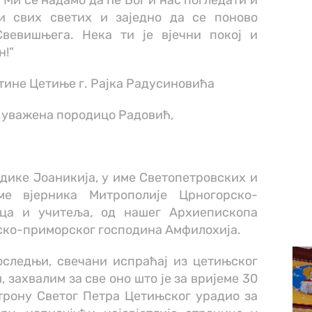
. Ми се надамо да ће Бог и нас погледати и
и свих светих и заједно да се поново
вевишњега. Нека ти је вјечни покој и
н!”
тине Цетиње г. Рајка Радусиновића
, уважена породицо Радовић,
адике Јоаникија, у име Светопетровских и
е вјерника Митрополије Црногорско-
ца и учитеља, од нашег Архиепископа
ско-приморског господина Амфилохија.
оследњи, свечани испраћај из цетињског
, захвалим за све оно што је за вријеме 30
трону Светог Петра Цетињског урадио за