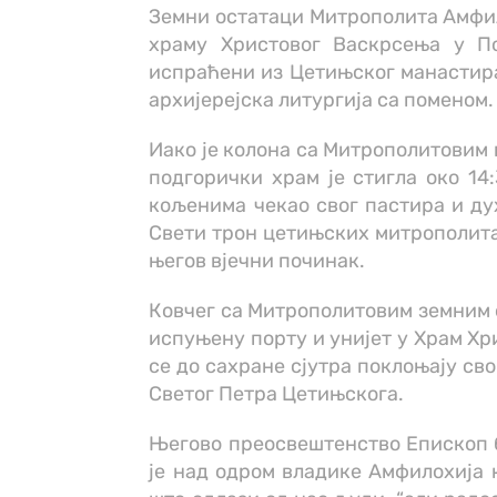
Земни остатаци Митрополита Амфил
храму Христовог Васкрсења у По
испраћени из Цетињског манастира 
архијерејска литургија са поменом.
Иако је колона са Митрополитовим 
подгорички храм је стигла око 14:
кољенима чекао свог пастира и дух
Свети трон цетињских митрополита 
његов вјечни починак.
Ковчег са Митрополитовим земним 
испуњену порту и унијет у Храм Хр
се до сахране сјутра поклоњају сво
Светог Петра Цетињскога.
Његово преосвештенство Епископ б
је над одром владике Амфилохија к