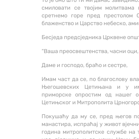
То је оно што ти ми данас завидимо
смиловати се твојим молитвама 
сретнемо горе пред престолом С
блаженство и Царство небеско, ами
Бесједа предсједника Црквене опш
“Ваша преосвештенства, часни оци
Даме и господо, браћо и сестре,
Имам част да се, по благослову вл
Његошевских Цетињана и у им
приморске опростим од нашег о
Цетињског и Митрополита Црногор
Покушаћу да му се, пред његов п
манастира, испраћај у живот вјечни
година митрополитске службе на 