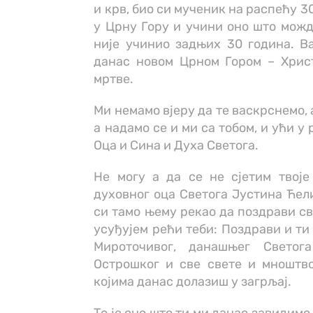
и крв, био си мученик на распећу 3
у Црну Гору и учини оно што можд
није учинио задњих 30 година. В
данас новом Црном Гором – Христ
мртве.
Ми немамо вјеру да те васкрснемо, 
а надамо се и ми са тобом, и ући у
Оца и Сина и Духа Светога.
Не могу а да се не сјетим твоје
духовног оца Светога Јустина Ћели
си тамо њему рекао да поздрави све
усуђујем рећи теби: Поздрави и ти
Мироточивог, данашњег Светог
Острошког и све свете и мноштв
којима данас долазиш у загрљај.