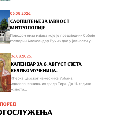
06.08.2026.
САОПШТЕЊЕ ЗА ЈАВНОСТ
МИТРОПОЛИЈЕ...
Поводом низа изјава које је предсједник Србије
господин Александар Вучић дао у јавности у...
06.08.2026.
КАЛЕНДАР ЗА 6. АВГУСТ СВЕТА
ВЕЛИКОМУЧЕНИЦА...
Кћерка царског намесника Урбана,
идолопоклоника, из града Тира. До 11. године
живота...
СПОРЕД
ОГОСЛУЖЕЊА