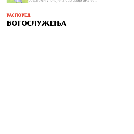
родитељи упокојили, све своје имање...
РАСПОРЕД
БОГОСЛУЖЕЊА