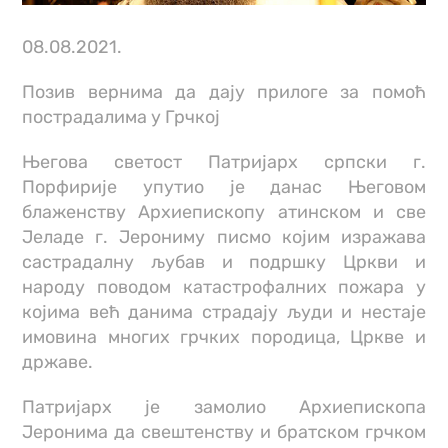
08.08.2021.
Позив вернима да дају прилоге за помоћ
пострадалима у Грчкој
Његова светост Патријарх српски г.
Порфирије упутио је данас Његовом
блаженству Архиепископу атинском и све
Јеладе г. Јерониму писмо којим изражава
састрадалну љубав и подршку Цркви и
народу поводом катастрофалних пожара у
којима већ данима страдају људи и нестаје
имовина многих грчких породица, Цркве и
државе.
Патријарх је замолио Архиепископа
Јеронима да свештенству и братском грчком