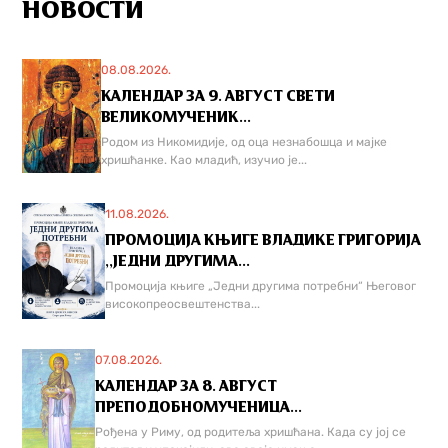
НОВОСТИ
08.08.2026.
КАЛЕНДАР ЗА 9. АВГУСТ СВЕТИ
ВЕЛИКОМУЧЕНИК...
Родом из Никомидије, од оца незнабошца и мајке
хришћанке. Као младић, изучио је...
11.08.2026.
ПРОМОЦИЈА КЊИГЕ ВЛАДИКЕ ГРИГОРИЈА
,,ЈЕДНИ ДРУГИМА...
Промоција књиге „Једни другима потребни“ Његовог
високопреосвештенства...
07.08.2026.
КАЛЕНДАР ЗА 8. АВГУСТ
ПРЕПОДОБНОМУЧЕНИЦА...
Рођена у Риму, од родитеља хришћана. Када су јој се