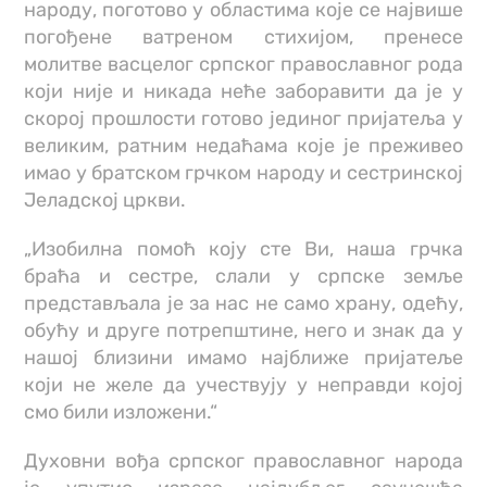
народу, поготово у областима које се највише
погођене ватреном стихијом, пренесе
молитве васцелог српског православног рода
који није и никада неће заборавити да је у
скорој прошлости готово јединог пријатеља у
великим, ратним недаћама које је преживео
имао у братском грчком народу и сестринској
Јеладској цркви.
„Изобилна помоћ коју сте Ви, наша грчка
браћа и сестре, слали у српске земље
представљала је за нас не само храну, одећу,
обућу и друге потрепштине, него и знак да у
нашој близини имамо најближе пријатеље
који не желе да учествују у неправди којој
смо били изложени.“
Духовни вођа српског православног народа