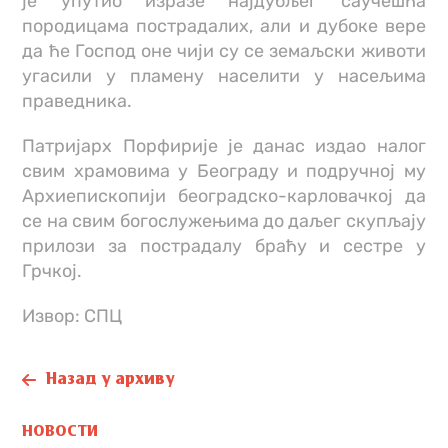
је упутио изразе најдубљег саучешћа
породицама пострадалих, али и дубоке вере
да ће Господ оне чији су се земаљски животи
угасили у пламену населити у насељима
праведника.
Патријарх Порфирије је данас издао налог
свим храмовима у Београду и подручној му
Архиепископији београдско-карловачкој да
се на свим богослужењима до даљег скупљају
прилози за пострадалу браћу и сестре у
Грчкој.
Извор: СПЦ
Назад у архиву
НОВОСТИ