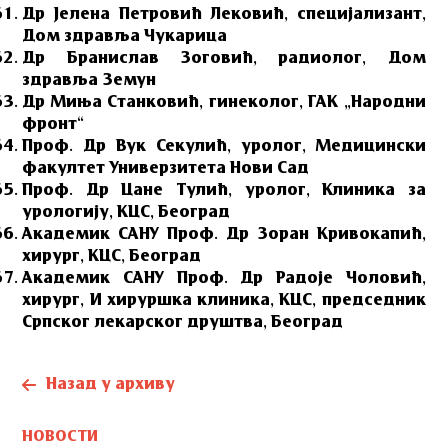
Др Јелена Петровић Лековић, специјализант,
Дом здравља Чукарица
Др Бранислав Зоговић, радиолог, Дом
здравља Земун
Др Миња Станковић, гинеколог, ГАК „Народни
фронт“
Проф. Др Вук Секулић, уролог, Медицински
факултет Универзитета Нови Сад
Проф. Др Цане Тулић, уролог, Клиника за
урологију, КЦС, Београд
Академик САНУ Проф. Др Зоран Кривокапић,
хирург, КЦС, Београд
Академик САНУ Проф. Др Радоје Чоловић,
хирург, И хируршка клиника, КЦС, председник
Српског лекарског друштва, Београд
Назад у архиву
НОВОСТИ