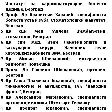
Институт за кардиоваскуларне болести
Дедиње, Београд
Проф. Др Бранислав Караџић, специјалиста
болести уста и зуба, Стоматолошки факултет,
Београд
Др сци мед. Милена Цимбаљевић,
стоматолог, Београд
Др сци мед. Иван Лековић,општи и
васкуларни хирург, Начелник групе
хируршких кабинета ВМА, Београд
Др Милан Шћепановић, интервентни
радиолог, Норвешка
Прим. Др Гаврило Шћепановић, ортопед,
Београд
Др Сања Пламенац Јокановић, специјалиста
гинекологије и акушерства, ГАК “Народни
фронт”, Београд
Др Александра Марјановић, специјалиста
ортопедије вилица, Штутгарт, Германy
Др Предраг Јокановић, специјалиста