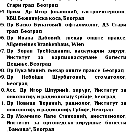
Стари град, Београд
Прим. Др Игор Јовановић, гастроентеролог,
КБЦ Бежанијска коса, Београд
Др Васко Булатовић, офталмолог, ДЗ Стари
град, Београд
Др Ивана Дабовић, љекар опште праксе,
Allgemeines Krankenhaus, Wien
Др Зоран Требјешанин, васкуларни хирург,
Институт за кардиоваскулане болести
Дедиње, Београд
Др Лука Минић, љекар опште праксе, Београд
Др Небојша Шурбатовић, стоматолог,
Београд
Асс. Др Игор Шпурнић, хирург, Институт за
онкологију и радиологију Србије, Београд
Др Новица Ћеранић, радиолог, Институт за
онкологију и радиолоију Србије, Београд
Др Момчило Лале Станковић, анестезиолог,
Институт за ортопедско–хируршке болести
„Бањица“, Београд