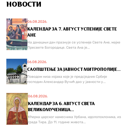
НОВОСТИ
06.08.2026.
КАЛЕНДАР ЗА 7. АВГУСТ УСПЕНИЈЕ СВЕТЕ
АНЕ
На данашњи дан празнује се успеније Свете Ане, мајке
Пресвете Богородице. Света Ана је...
06.08.2026.
САОПШТЕЊЕ ЗА ЈАВНОСТ МИТРОПОЛИЈЕ...
Поводом низа изјава које је предсједник Србије
господин Александар Вучић дао у јавности у...
06.08.2026.
КАЛЕНДАР ЗА 6. АВГУСТ СВЕТА
ВЕЛИКОМУЧЕНИЦА...
Кћерка царског намесника Урбана, идолопоклоника, из
града Тира. До 11. године живота...