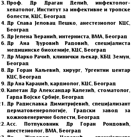
Проф. Др Драган Делић, инфектолог–
хепатолог, Институт за инфективне и тропске
болести, КЦС, Београд
Др Слава Јеловац Пешко, анестезиолог КЦС,
Београд
Др Јелена Ћеранић, интерниста, ВМА, Београд
Др Ана Ђуровић Радовић, специјалиста
медицинске биохемије, КЦС, Београд
Др Марко Рачић, клинички љекар, КБЦ Земун,
Београд
Др Горан Каљевић, хирург, Ургентни центар
КЦС, Београд
Др Ана Караџић, кардиолог, КЦС, Београд
Капетан Др Александар Калезић, стоматолог,
Гарда Војске Србије, Београд
Др Радиславка Димитријевић, специјализант
дерматовенерологије, Градски завод за
кожновенеричне болести, Београд
Асс. Потпуковник Др Горан Рондовић,
анестезиолог, ВМА, Београд