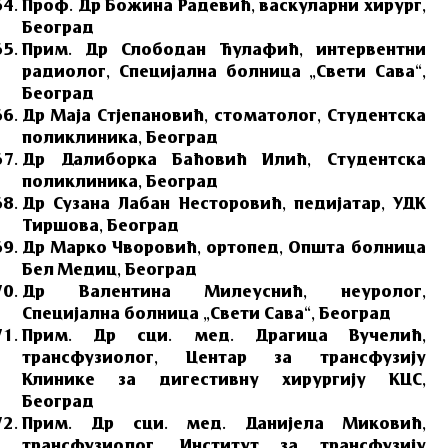
Проф. Др Божина Радевић, васкуларни хирург,
Београд
Прим. Др Слободан Ћулафић, интервентни
радиолог, Специјална болница „Свети Сава“,
Београд
Др Маја Стјепановић, стоматолог, Студентска
поликлиника, Београд
Др Далиборка Баћовић Илић, Студентска
поликлиника, Београд
Др Сузана Лабан Несторовић, педијатар, УДК
Тиршова, Београд
Др Марко Чворовић, ортопед, Општа болница
Бел Медиц, Београд
Др Валентина Милеуснић, неуролог,
Специјална болница „Свети Сава“, Београд
Прим. Др сци. мед. Драгица Вучелић,
трансфузиолог, Центар за трансфузију
Клинике за дигестивну хирургију КЦС,
Београд
Прим. Др сци. мед. Данијела Миковић,
трансфузиолог, Институт за трансфузију