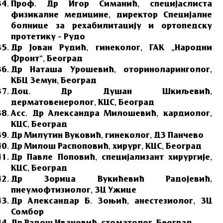
Проф. Др Игор Симанић, специјаслиста
физикалне медицине, директор Специјалне
болнице за рехабилитацију и ортопедску
протетику – Рудо
Др Јован Рудић, гинеколог, ГАК „Народни
Фронт“, Београд
Др Наташа Урошевић, оториноларинголог,
КБЦ Земун, Београд
Доц. Др Душан Шкиљевић,
дерматовенеролог, КЦС, Београд
Асс. Др Александра Милошевић, кардиолог,
КЦС, Београд
Др Милутин Вуковић, гинеколог, ДЗ Панчево
Др Милош Распоповић, хирург, КЦС, Београд
Др Павле Поповић, специјализант хирургије,
КЦС, Београд
Др Зорица Вукићевић Радојевић,
пнеумофтизиолог, ЗЦ Ужице
Др Александар Б. Зоњић, анестезиолог, ЗЦ
Сомбор