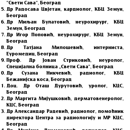
“Свети Сава”, Београд
Др Радосава Цвјетан, кардиолог, КБЦ Земун,
Београд
Др Миљан Булатовић, неурохирург, КБЦ
Земун, Београд
Др Игор Поповић, неурохирург, КБЦ Земун,
Београд
Др Татјана Милошевић, интерниста,
Еуромедиц, Београд
Проф. Др Јован Стриковић, неуролог,
Специјална болница „Свети Сава“, Београд
Др Сузана Никчевић, радиолог, КБЦ
Бежанијска коса, Београд
Доц. Др Оташ Дурутовић, уролог, КЦС,
Београд
Др Маргита Мијушковић, дерматовенеролог,
КЦС, Београд
Др Александар Радевић, радиолог, помоћник
директора Центра за радиологију и МР КЦС,
Београд