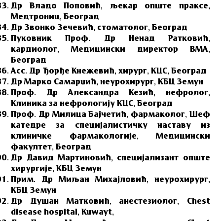
Др Владо Поповић, љекар опште праксе,
Медтрониц, Београд
Др Звонко Зечевић, стоматолог, Београд
Пуковник Проф. Др Ненад Ратковић,
кардиолог, Медицински директор ВМА,
Београд
Асс. Др Ђорђе Кнежевић, хирург, КЦС, Београд
Др Марко Самарџић, неурохирург, КБЦ Земун
Проф. Др Александра Кезић, нефролог,
Клиника за нефрологију КЦС, Београд
Проф. Др Милица Бајчетић, фармаколог, Шеф
катедре за специјалистичку наставу из
клиничке фармакологије, Медицински
факултет, Београд
Др Давид Мартиновић, специјализант опште
хирургије, КБЦ Земун
Прим. Др Миљан Михајловић, неурохирург,
КБЦ Земун
Др Душан Матковић, анестезиолог, Chest
disease hospital, Kuwayt,