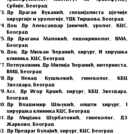
Србије, Београд
Др Драган Вуканић, специјалиста дјечије
хирургије и урологије, УДК Тиршова, Београд
Доц Др Александар Јаничић, уролог, КЦС,
Београд
Др Драгана Маловић, ендокринолог, ВМА,
Београд
Доц. Др Миљан Ћеранић, хирург, И хирушка
клиника, КЦС, Београд
Потпуковник Др Милија Ћеранић, интерниста,
ВМЦ, Београд
Др Ненад Кушљевић, гинеколог, КБЦ
Звездара, Београд
Асс. Др Игор Крџић, хирург, КБЦ Звездара,
Београд
Др Владимир Шљукић, општи хирург, I
хируршка клиника КЦС, Београд
Др Мирјана Шурбатовић, гинеколог, ДЗ
Жарково, Београд
Др Предраг Булајић, хирург, КЦС, Београд