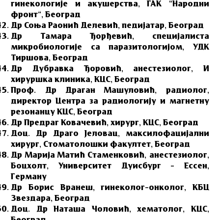
гинекологије и акушерства, ГАК “Народни
фронт”, Београд
Др Соња Раонић Делевић, педијатар, Београд
Др Тамара Ђорђевић, специјалиста
микробиологије са паразитологијом, УДК
Тиршова, Београд
Др Дубравка Ђоровић, анестезиолог, И
хируршка клиника, КЦС, Београд
Проф. Др Драган Машуловић, радиолог,
директор Центра за радиологију и магнетну
резонанцу КЦС, Београд
Др Предраг Ковачевић, хирург, КЦС, Београд
Доц. Др Драго Јеловац, максилофацијални
хирург, Стоматолошки факултет, Београд
Др Марија Матић Стаменковић, анестезиолог,
Боцхолт, Университет Дуисбург – Ессен,
Германy
Др Борис Вранеш, гинеколог–онколог, КБЦ
Звездара, Београд
Доц. Др Наташа Чоловић, хематолог, КЦС,