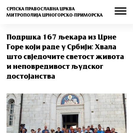
СРПСКА ПРАВОСЛАВНА ЦРКВА
МИТРОПОЛИЈА ЦРНОГОРСКО-ПРИМОРСКА
Подршка 167 љекара из Црне
Горе који раде у Србији: Хвала
што свједочите светост живота
и неповредивост људског
достојанства