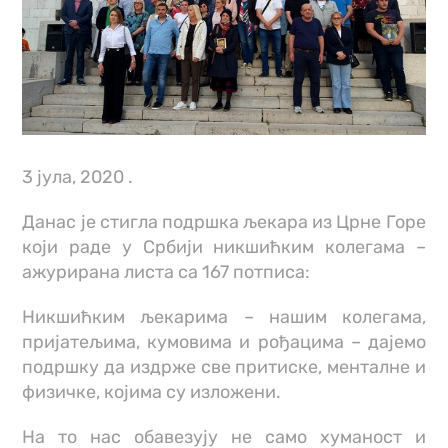
3 јула, 2020 .
Данас је стигла подршка љекара из Црне Горе
који раде у Србији никшићким колегама –
ажурирана листа са 167 потписа:
Никшићким љекарима – нашим колегама,
пријатељима, кумовима и рођацима – дајемо
подршку да издрже све притиске, менталне и
физичке, којима су изложени.
На то нас обавезују не само хуманост и