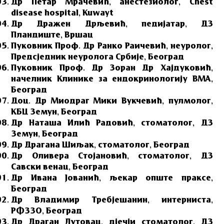
Др Петар Мрачевић, анестезиолог, Chest
disease hospital, Kuwayt
Др Дражен Дрљевић, педијатар, ДЗ
Пландиште, Вршац
Пуковник Проф. Др Ранко Раичевић, неуролог,
Предсједник неуролога Србије, Београд
Пуковник Проф. Др Зоран Др Хајдуковић,
начелник Клинике за ендокринологију ВМА,
Београд
Доц. Др Миодраг Мики Вукчевић, пулмолог,
КБЦ Земун, Београд
Др Наташа Илић Радовић, стоматолог, ДЗ
Земун, Београд
Др Драгана Шиљак, стоматолог, Београд
Др Оливера Стојановић, стоматолог, ДЗ
Савски венац, Београд
Др Ивана Јованић, љекар опште праксе,
Београд
Др Владимир Требјешанин, интерниста,
РФЗЗО, Београд
Др Драган Лутовац, дјечји стоматолог, ДЗ