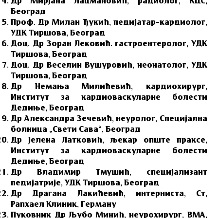
Др Мирјана Лацмановић, радиолог, КЦС,
Београд
Проф. Др Милан Ђукић, педијатар–кардиолог,
УДК Тиршова, Београд
Доц. Др Зоран Лековић. гастроентеролог, УДК
Тиршова, Београд
Доц. Др Веселин Вушуровић, неонатолог, УДК
Тиршова, Београд
Др Немања Милићевић, кардиохирург,
Институт за кардиоваскуларне болести
Дедиње, Београд
Др Александра Зечевић, неуролог, Специјална
болница „Свети Сава“, Београд
Др Јелена Латковић, љекар опште праксе,
Институт за кардиоваскуларне болести
Дедиње, Београд
Др Владимир Тмушић, специјализант
педијатрије, УДК Тиршова, Београд
Др Драгана Лакићевић, интерниста, Ст,
Рапхаел Клиник, Германy
Пуковник Др Љубо Минић, неурохирург, ВМА,