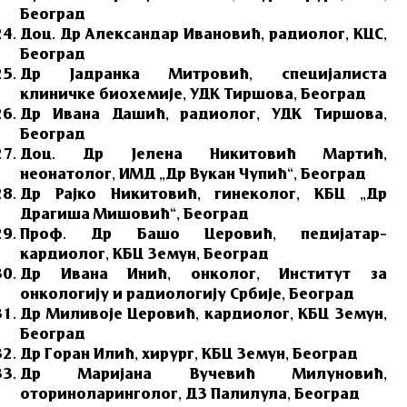
Београд
Доц. Др Александар Ивановић, радиолог, КЦС,
Београд
Др Јадранка Митровић, специјалиста
клиничке биохемије, УДК Тиршова, Београд
Др Ивана Дашић, радиолог, УДК Тиршова,
Београд
Доц. Др Јелена Никитовић Мартић,
неонатолог, ИМД „Др Вукан Чупић“, Београд
Др Рајко Никитовић, гинеколог, КБЦ „Др
Драгиша Мишовић“, Београд
Проф. Др Башо Церовић, педијатар–
кардиолог, КБЦ Земун, Београд
Др Ивана Инић, онколог, Институт за
онкологију и радиологију Србије, Београд
Др Миливоје Церовић, кардиолог, КБЦ Земун,
Београд
Др Горан Илић, хирург, КБЦ Земун, Београд
Др Маријана Вучевић Милуновић,
оториноларинголог, ДЗ Палилула, Београд