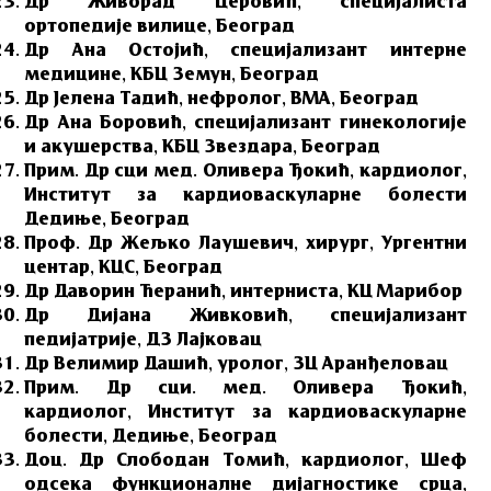
Др Живорад Церовић, специјалиста
ортопедије вилице, Београд
Др Ана Остојић, специјализант интерне
медицине, КБЦ Земун, Београд
Др Јелена Тадић, нефролог, ВМА, Београд
Др Ана Боровић, специјализант гинекологије
и акушерства, КБЦ Звездара, Београд
Прим. Др сци мед. Оливера Ђокић, кардиолог,
Институт за кардиоваскуларне болести
Дедиње, Београд
Проф. Др Жељко Лаушевич, хирург, Ургентни
центар, КЦС, Београд
Др Даворин Ћеранић, интерниста, КЦ Марибор
Др Дијана Живковић, специјализант
педијатрије, ДЗ Лајковац
Др Велимир Дашић, уролог, ЗЦ Аранђеловац
Прим. Др сци. мед. Оливера Ђокић,
кардиолог, Институт за кардиоваскуларне
болести, Дедиње, Београд
Доц. Др Слободан Томић, кардиолог, Шеф
одсека функционалне дијагностике срца,