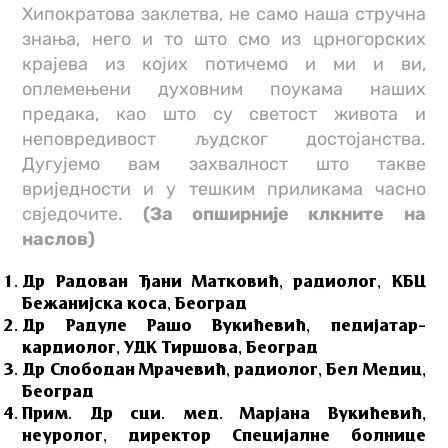
Хипократова заклетва, не само наша стручна
знања, него и то што смо из црногорских
крајева из којих потичемо и ми и ви,
оплемењени духовним поукама наших
предака, као што су светост живота и
неповредивост људског достојанства.
Дугујемо вам захвалност што такве
вриједности и у тешким приликама часно
свједочите.
(За опширније клкните на
наслов)
Др Радован Ђани Матковић, радиолог, КБЦ
Бежанијска коса, Београд
Др Радуле Рашо Вукићевић, педијатар–
кардиолог, УДК Тиршова, Београд
Др Слободан Мрачевић, радиолог, Бел Медиц,
Београд
Прим. Др сци. мед. Марјана Вукићевић,
неуролог, директор Специјалне болнице