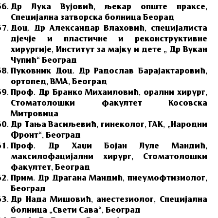
Др Лука Вујовић, љекар опште праксе,
Специјална затворска болница Беорад
Доц. Др Александар Влаховић, специјалиста
дјечје и пластичне и реконструктивне
хирургије, Институт за мајку и дете „ Др Вукан
Чупић“ Београд
Пуковник Доц. Др Радослав Барајактаровић,
ортопед, ВМА, Београд
Проф. Др Бранко Михаиловић, орални хирург,
Стоматолошки факултет Косовска
Митровица
Др Тања Васиљевић, гинеколог, ГАК, „Народни
Фронт“, Београд
Проф. Др Хаџи Бојан Луле Мандић,
максилофацијални хирург, Стоматолошки
факултет, Београд
Прим. Др Драгана Мандић, пнеумофтизиолог,
Београд
Др Нада Мишовић, анестезиолог, Специјална
болница „Свети Сава“, Београд