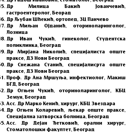
Др Радош Ивановић, стоматолог, Београд
Др Милица Бакић Јованчевић,
гастроентеролог, Беорад
Др Љубан Шћекић, ортопед, ЗЦ Панчево
Др Миљан Ојданић, оториноларинголог,
Лозница
Др Иван Чукић, гинеколог, Студентска
поликлинка, Београд
Др Мирјана Николић, специјалиста опште
праксе, ДЗ Нови Београд
Др Снежана Станић, специјалисрта опште
праксе, ДЗ Нови Београд
Проф. Др Ана Мршуља, инфектиолог, Макиш
БГД, Београд
Др Огњен Чукић, оториноларинголог, КБЦ
Земун, Београд
Асс. Др Марко Кенић, хирург, КБЦ Звездара
Др Огњен Коларевић, љекар опште праксе,
Специјална затворска болница, Београд
Асс. Др Дејан Ћетковић, орални хирург,
Стоматолошки факултет, Београд