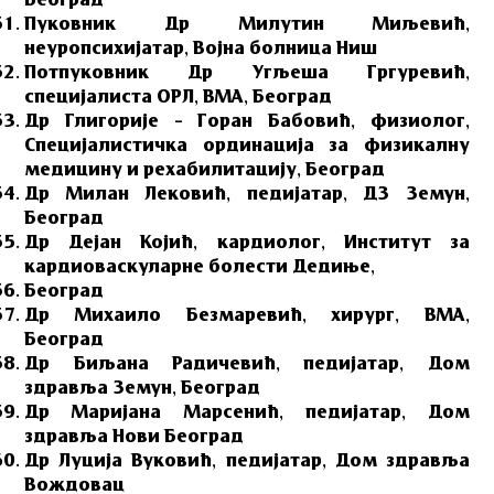
Београд
Пуковник Др Милутин Миљевић,
неуропсихијатар, Војна болница Ниш
Потпуковник Др Угљеша Гргуревић,
специјалиста ОРЛ, ВМА, Београд
Др Глигорије – Горан Бабовић, физиолог,
Специјалистичка ординација за физикалну
медицину и рехабилитацију, Београд
Др Милан Лековић, педијатар, ДЗ Земун,
Београд
Др Дејан Којић, кардиолог, Институт за
кардиоваскуларне болести Дедиње,
Београд
Др Михаило Безмаревић, хирург, ВМА,
Београд
Др Биљана Радичевић, педијатар, Дом
здравља Земун, Београд
Др Маријана Марсенић, педијатар, Дом
здравља Нови Београд
Др Луција Вуковић, педијатар, Дом здравља
Вождовац