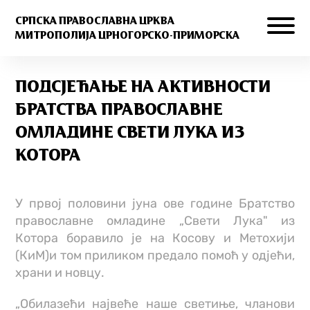
СРПСКА ПРАВОСЛАВНА ЦРКВА
МИТРОПОЛИЈА ЦРНОГОРСКО-ПРИМОРСКА
ПОДСЈЕЋАЊЕ НА АКТИВНОСТИ
БРАТСТВА ПРАВОСЛАВНЕ
ОМЛАДИНЕ СВЕТИ ЛУКА ИЗ
КОТОРА
У првој половини јуна ове године Братство
православне омладине „Свети Лука" из
Котора боравило је на Косову и Метохији
(КиМ)и том приликом предало помоћ у одјећи,
храни и новцу.
„Обилазећи највеће наше светиње, чланови