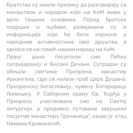
Братства су имали прилику да разговарају са
монаштвом и народом који на КиМ живи у
врло тешким условима. Поред братске
подршке и љубави, размјењене су и
информације које ће бити корисне у
наредним активностима овог друштва, а
односе се на помоћ нашем народу на КиМ.
Првог дана посјетили смо Пећку
патријаршију и Високе Дечане. Сутрадан су
обишли светиње Призрена, манастир
Архангела, гдје се налази гроб Цара Душана,
Призренску богословију, чувену Богородицу
Љевишку. У Саборном храму Св. Ђорђа у
Призрену учествовали смо на Светој
литургији, а предивно путовање завршили
посјетом манастиру Грачаница", казао је отац
Немања Кривокапић.