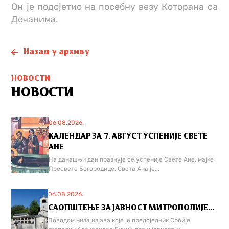
Он је подсјетио на посебну везу Которана са
Дечанима.
Назад у архиву
НОВОСТИ
НОВОСТИ
06.08.2026.
КАЛЕНДАР ЗА 7. АВГУСТ УСПЕНИЈЕ СВЕТЕ
АНЕ
На данашњи дан празнује се успеније Свете Ане, мајке
Пресвете Богородице. Света Ана је...
06.08.2026.
САОПШТЕЊЕ ЗА ЈАВНОСТ МИТРОПОЛИЈЕ...
Поводом низа изјава које је предсједник Србије