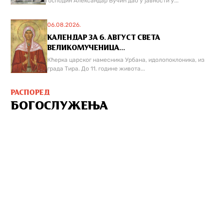
господин Александар Вучић дао у јавности у...
06.08.2026.
КАЛЕНДАР ЗА 6. АВГУСТ СВЕТА
ВЕЛИКОМУЧЕНИЦА...
Кћерка царског намесника Урбана, идолопоклоника, из
града Тира. До 11. године живота...
РАСПОРЕД
БОГОСЛУЖЕЊА