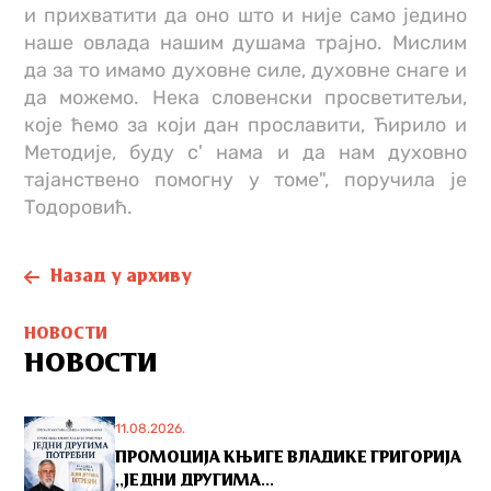
и прихватити да оно што и није само једино
наше овлада нашим душама трајно. Мислим
да за то имамо духовне силе, духовне снаге и
да можемо. Нека словенски просветитељи,
које ћемо за који дан прославити, Ћирило и
Методије, буду с' нама и да нам духовно
тајанствено помогну у томе", поручила је
Тодоровић.
Назад у архиву
НОВОСТИ
НОВОСТИ
11.08.2026.
ПРОМОЦИЈА КЊИГЕ ВЛАДИКЕ ГРИГОРИЈА
,,ЈЕДНИ ДРУГИМА...