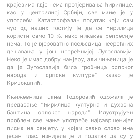
крајевима гдје нема протјеривања ћирилице,
као у централној Србији, све мање је у
употреби. Катастрофалан податак који сам
чуо од наших гостију је да се ћирилица
користи само 10 %, иако никакве репресије
нема. То је вјероватно посљедица несрећних
дешавања у још несрећнијој Југославији.
Неко је имао добру намјеру, али чињеница је
да је Југославија била гробница српског
народа и српске културе", казао је
Кривокапић.
Књижевница Јања Тодоровић одржала је
предавање "Ћирилица културна и духовна
баштина српског народа". Илуструјући
проблем све мање употребе најсавршенијег
писма на свијету, у којем свако слово има
један глас, изнијела је и податак да су у