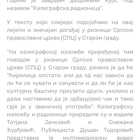
године је завршен дводневни курс под
називом "Калиграфска радионица".
У тексту који слиједи подсјећамо на овај
лијепи и значајан догађај у ризници Српске
православне цркве (СПЦ) у Старом граду.
“На калиграфској изложби приређеној тим
поводом у ризници Српске православне
цркве (СПЦ) у Старом граду, речено је да ће
"ћирилица опстати, али да од нас зависи да
ли ће се чувати и сачувати и да ли ће је као
културну баштину преузети други, уколико и
даље наставимо да је одбацујемо чак и тамо
гдје је у званичној употреби". Калиграфску
изложбу и радионице приредиле су и водиле
Татјана Јанковић и Снежана
Ђурђевић. Публициста Душан Тодоровић
представио је мултимедијалну видео