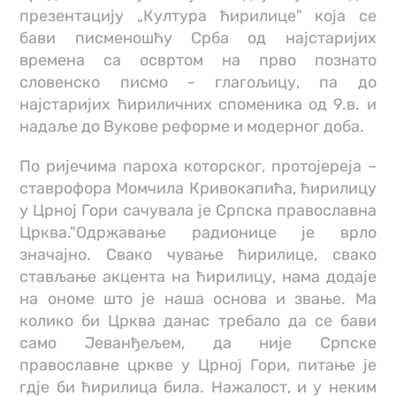
презентацију „Култура ћирилице" која се
бави писменошћу Срба од најстаријих
времена са освртом на прво познато
словенско писмо - глагољицу, па до
најстаријих ћириличних споменика од 9.в. и
надаље до Вукове реформе и модерног доба.
По ријечима пароха которског, протојереја –
ставрофора Момчила Кривокапића, ћирилицу
у Црној Гори сачувала је Српска православна
Црква."Одржавање радионице је врло
значајно. Свако чување ћирилице, свако
стављање акцента на ћирилицу, нама додаје
на ономе што је наша основа и звање. Ма
колико би Црква данас требало да се бави
само Јеванђељем, да није Српске
православне цркве у Црној Гори, питање је
гдје би ћирилица била. Нажалост, и у неким