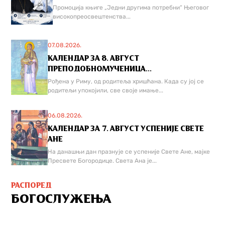
Промоција књиге „Једни другима потребни“ Његовог
високопреосвештенства...
07.08.2026.
КАЛЕНДАР ЗА 8. АВГУСТ
ПРЕПОДОБНОМУЧЕНИЦА...
Рођена у Риму, од родитеља хришћана. Када су јој се
родитељи упокојили, све своје имање...
06.08.2026.
КАЛЕНДАР ЗА 7. АВГУСТ УСПЕНИЈЕ СВЕТЕ
АНЕ
На данашњи дан празнује се успеније Свете Ане, мајке
Пресвете Богородице. Света Ана је...
РАСПОРЕД
БОГОСЛУЖЕЊА