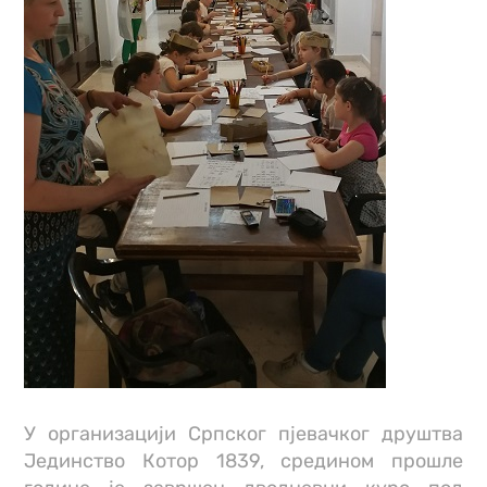
У организацији Српског пјевачког друштва
Јединство Котор 1839, средином прошле