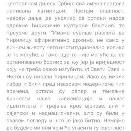
централном дијелу Србије сва имена градова
написана латиницом. Постоји опасност,
наводи даље, да уколико се српски народ
одрекне ћириличне културне баштине, то
преузме други. "Имамо сувише разлога да
ћирилицу афирмативно држимо, не само у
личном животу него институционално, колико
је то могуће, а тамо гдје то није могуће да се
организовано боримо за њу јер је вриједност
коју не треба олако изгубити. И Свети Сава и
Његош су писали ћирилицом. Иако су имали
избор и били пред изазовом модернизма тих
времена, остали су репер и темељне
личности наше цивилизације и нашег
идентитета и трајања кроз вјекове, али и
свјетски и наднационални, што су били у
сваком погледу и што је јако битно. Немојмо
да будемо ми они који ће угасити ту свјетлост