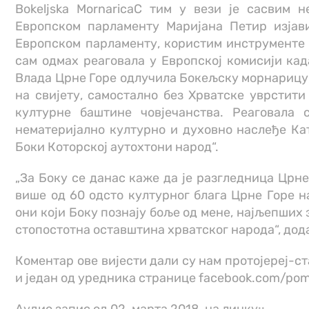
Bokeljska MornaricaС тим у вези је сасвим 
Европском парламенту Маријана Петир изјави
Европском парламенту, користим инструменте 
сам одмах реаговала у Европској комисији када
Влада Црне Горе одлучила Бокељску морнарицу,
на свијету, самостално без Хрватске уврстит
културне баштине човјечанства. Реаговала 
нематеријално културно и духовно наслеђе Кат
Боки Которској аутохтони народ“.
„За Боку се данас каже да је разгледница Црне 
више од 60 одсто културног блага Црне Горе на
они који Боку познају боље од мене, најљепших з
стопостотна оставштина хрватског народа“, дод
Коментар ове вијести дали су нам протојереј-
и један од уредника странице facebook.com/po