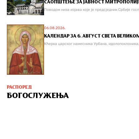
САОПШТЕЊЕ ЗА ЈАВНОСТ МИТРОПОЛИЈЕ
Поводом низа изјава које је предсједник Србије гос
06.08.2026.
КАЛЕНДАР ЗА 6. АВГУСТ СВЕТА ВЕЛИКО
Кћерка царског намесника Урбана, идолопоклоника, и
РАСПОРЕД
БОГОСЛУЖЕЊА