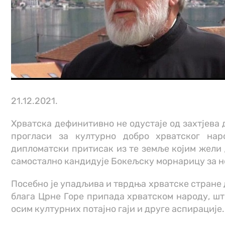
21.12.2021.
Хрватска дефинитивно не одустаје од захтјева
прогласи за културно добро хрватског нар
дипломатски притисак из те земље којим жели 
самостално кандидује Бокељску морнарицу за н
Посебно је упадљива и тврдња хрватске стране 
блага Црне Горе припада хрватском народу, ш
осим културних потајно гаји и друге аспирације.