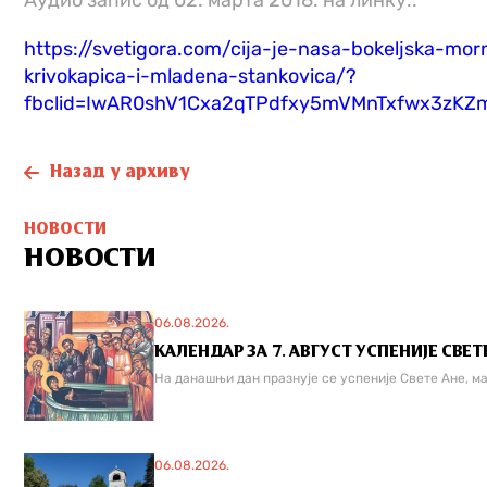
Аудио запис од 02. марта 2018. на линку::
https://svetigora.com/cija-je-nasa-bokeljska-mo
krivokapica-i-mladena-stankovica/?
fbclid=IwAR0shV1Cxa2qTPdfxy5mVMnTxfwx3z
Назад у архиву
НОВОСТИ
НОВОСТИ
06.08.2026.
КАЛЕНДАР ЗА 7. АВГУСТ УСПЕНИЈЕ СВЕТ
На данашњи дан празнује се успеније Свете Ане, мај
06.08.2026.