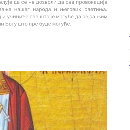
елује да се не дозволи да ова провокација
вање нашег народа и његових светиња.
 и учиниће све што је могуће да се са њим
ли Богу што пре буде могуће.