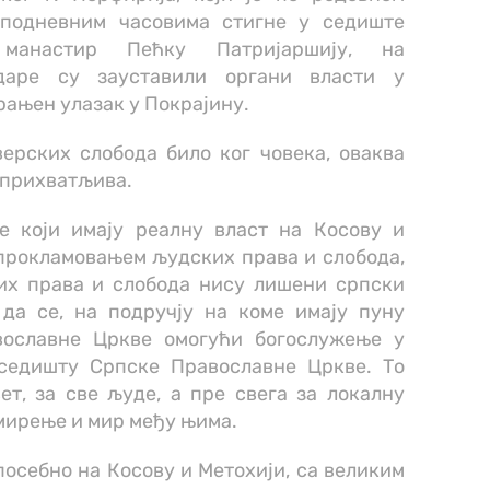
оподневним часовима стигне у седиште
манастир Пећку Патријаршију, на
даре су зауставили органи власти у
рањен улазак у Покрајину.
ерских слобода било ког човека, оваква
еприхватљива.
е који имају реалну власт на Косову и
 прокламовањем људских права и слобода,
их права и слобода нису лишени српски
да се, на подручју на коме имају пуну
вославне Цркве омогући богослужење у
 седишту Српске Православне Цркве. То
ет, за све људе, а пре свега за локалну
омирење и мир међу њима.
 посебно на Косову и Метохији, са великим