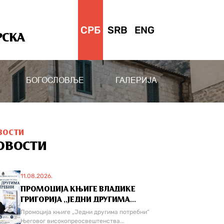
СРБ
SRB
ENG
РСКА
БОГОСЛОВЉЕ
ГАЛЕРИЈА
ВОСТИ
ОВОСТИ
11.08.2026.
ПРОМОЦИЈА КЊИГЕ ВЛАДИКЕ
ГРИГОРИЈА ,,ЈЕДНИ ДРУГИМА...
Промоција књиге „Једни другима потребни“
Његовог високопреосвештенства...