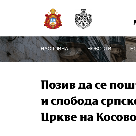
НАСЛОВНА
НОВОСТИ
Б
Позив да се пош
и слобода српск
Цркве на Косов