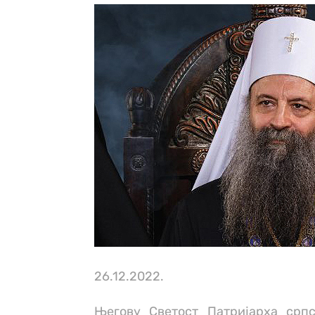
26.12.2022.
Његову Светост Патријарха српс