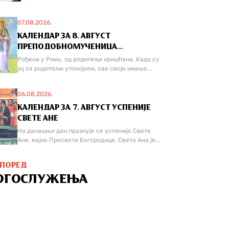
07.08.2026.
КАЛЕНДАР ЗА 8. АВГУСТ
ПРЕПОДОБНОМУЧЕНИЦА...
Рођена у Риму, од родитеља хришћана. Када су
јој се родитељи упокојили, све своје имање...
06.08.2026.
КАЛЕНДАР ЗА 7. АВГУСТ УСПЕНИЈЕ
СВЕТЕ АНЕ
На данашњи дан празнује се успеније Свете
Ане, мајке Пресвете Богородице. Света Ана је...
СПОРЕД
ОГОСЛУЖЕЊА