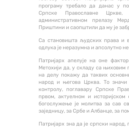
програму требало да данас у п
Српске Православне Цркве, 
административном прелазу Мер
Приштини и саопштили да му је заб
Са становишта људских права и в
одлука је неразумна и апсолутно н
Патријарх апелује на оне фактор
Метохији да, у складу са њиховим
на делу покажу да таквих основн
народ и његова Црква. То значи 
контролу, поглавару Српске Пра
првом, актуелном и историјском
богослужење је молитва за сав св
заједницу, за Србе и Албанце, за п
Патријарх зна да је српски народ,