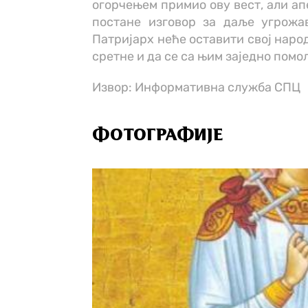
огорчењем примио ову вест, али ап
постане изговор за даље угрожа
Патријарх неће оставити свој народ
сретне и да се са њим заједно помо
Извор: Информативна служба СПЦ
ФОТОГРАФИЈЕ