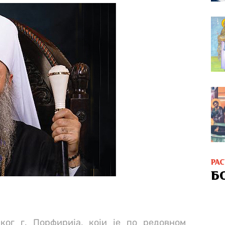
РА
Б
ког г. Порфирија, који је по редовном