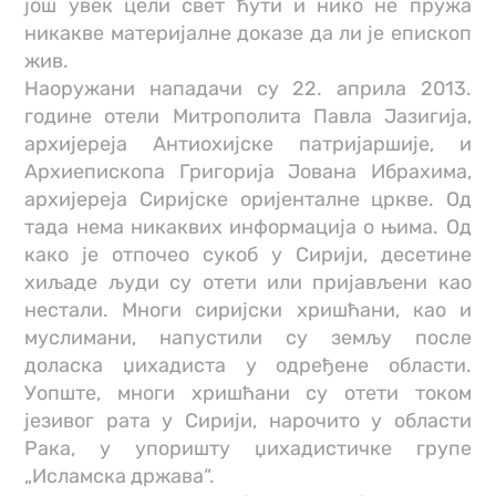
још увек цели свет ћути и нико не пружа
никакве материјалне доказе да ли је епископ
жив.
Наоружани нападачи су 22. априла 2013.
године отели Митрополита Павла Јазигија,
архијереја Антиохијске патријаршије, и
Архиепископа Григорија Јована Ибрахима,
архијереја Сиријске оријенталне цркве. Од
тада нема никаквих информација о њима. Од
како је отпочео сукоб у Сирији, десетине
хиљаде људи су отети или пријављени као
нестали. Многи сиријски хришћани, као и
муслимани, напустили су земљу после
доласка џихадиста у одређене области.
Уопште, многи хришћани су отети током
језивог рата у Сирији, нарочито у области
Рака, у упоришту џихадистичке групе
„Исламска држава“.