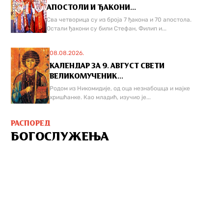
АПОСТОЛИ И ЂАКОНИ...
Сва четворица су из броја 7 ђакона и 70 апостола.
Остали ђакони су били Стефан, Филип и...
08.08.2026.
КАЛЕНДАР ЗА 9. АВГУСТ СВЕТИ
ВЕЛИКОМУЧЕНИК...
Родом из Никомидије, од оца незнабошца и мајке
хришћанке. Као младић, изучио је...
РАСПОРЕД
БОГОСЛУЖЕЊА