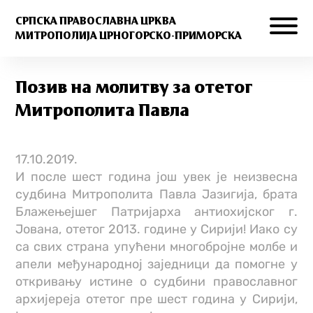
СРПСКА ПРАВОСЛАВНА ЦРКВА
МИТРОПОЛИЈА ЦРНОГОРСКО-ПРИМОРСКА
Позив на молитву за отетог
Митрополита Павла
17.10.2019.
И после шест година још увек је неизвесна
судбина Митрополита Павла Јазигија, брата
Блажењејшег Патријарха антиохијског г.
Јована, отетог 2013. године у Сирији! Иако су
са свих страна упућени многобројне молбе и
апели међународној заједници да помогне у
откривању истине о судбини православног
архијереја отетог пре шест година у Сирији,