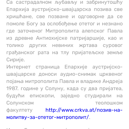
Са састрадалном љубављу и забринутошћу
Епархија аустријско-швајцарска позива све
хришћане, све позване и одговорне да се
помоле Богу за ослобођење отетог и незнано
где заточеног Митрополита алепског Павла
из древне Антиохијске патријаршије, као и
толико других невиних жртава суровог
грађанског рата на тлу пријатељске земље
Сирије.
Интернет страница Епархије аустријско-
швајцарске доноси аудио-снимак црквеног
појања митрополита Павла и владике Андреја
1987. године у Солуну, када су два пријатеа,
будући епископи, заједно студирали на
Солунском теолошком
факултету
http://www.crkva.at/позив-на-
молитву-за-отетог-митрополит/
.