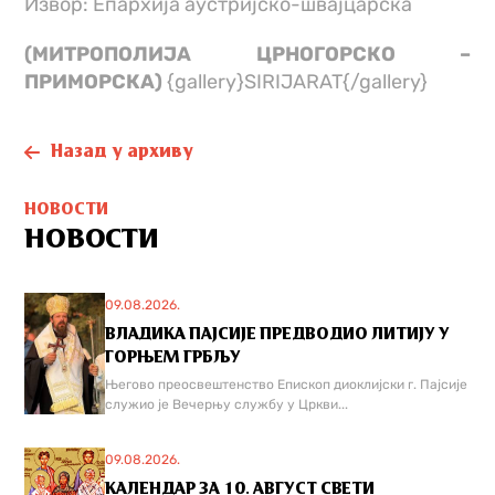
Извор: Епархија аустријско-швајцарска
(МИТРОПОЛИЈА ЦРНОГОРСКО –
ПРИМОРСКА)
{gallery}SIRIJARAT{/gallery}
Назад у архиву
НОВОСТИ
НОВОСТИ
09.08.2026.
ВЛАДИКА ПАЈСИЈЕ ПРЕДВОДИО ЛИТИЈУ У
ГОРЊЕМ ГРБЉУ
Његово преосвештенство Епископ диоклијски г. Пајсије
служио је Вечерњу службу у Цркви...
09.08.2026.
КАЛЕНДАР ЗА 10. АВГУСТ СВЕТИ