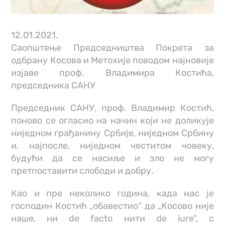
12.01.2021.
Саопштење Председништва Покрета за
одбрану Косова и Метохије поводом најновије
изјаве проф. Владимира Костића,
председника САНУ
Председник САНУ, проф. Владимир Костић,
поново се огласио на начин који не доликује
ниједном грађанину Србије, ниједном Србину
и, најпосле, ниједном честитом човеку,
будући да се насиље и зло не могу
претпоставити слободи и добру.
Као и пре неколико година, када нас је
господин Костић „обавестио“ да „Косово није
наше, ни de facto нити de iure“, с