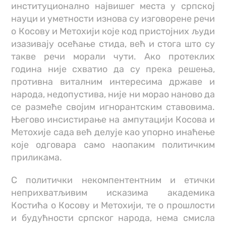
институционално највишег места у српској
науци и уметности изнова су изговорене речи
о Косову и Метохији које код пристојних људи
изазивају осећање стида, већ и стога што су
такве речи морали чути. Ако протеклих
година није схватио да су прека решења,
противна виталним интересима државе и
народа, недопустива, није ни морао наново да
се размеће својим игнорантским ставовима.
Његово инсистирање на ампутацији Косова и
Метохије сада већ делује као упорно инаћење
које одговара само наопаким политичким
приликама.
С политички некомпентентним и етички
неприхватљивим исказима академика
Костића о Косову и Метохији, те о прошлости
и будућности српског народа, нема смисла