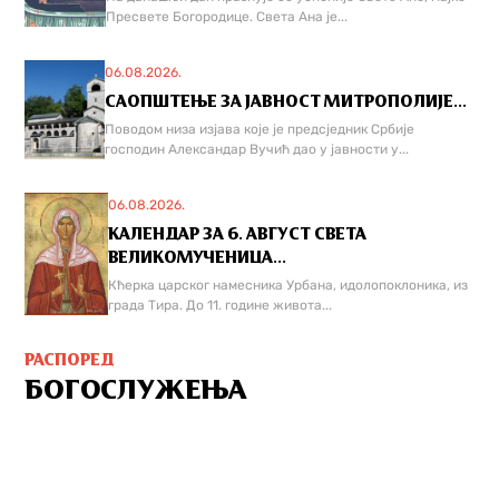
Пресвете Богородице. Света Ана је...
06.08.2026.
САОПШТЕЊЕ ЗА ЈАВНОСТ МИТРОПОЛИЈЕ...
Поводом низа изјава које је предсједник Србије
господин Александар Вучић дао у јавности у...
06.08.2026.
КАЛЕНДАР ЗА 6. АВГУСТ СВЕТА
ВЕЛИКОМУЧЕНИЦА...
Кћерка царског намесника Урбана, идолопоклоника, из
града Тира. До 11. године живота...
РАСПОРЕД
БОГОСЛУЖЕЊА