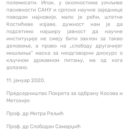
полемисати. Ипак, у околностима уочљиве
пасивности САНУ и српске научне заједнице
поводом најновије, мало је рећи, штетне
Костићеве изјаве, дужност нам је да
подсетимо најширу јавност да научне
институције не смеју бити заклон за такво
деловање, а право на „слободу другачијег
мишљења“ маска за неодговорни дискурс о
кључном државном питању, ма од кога
долазио.
11. јануар 2020.
Председништво Покрета за одбрану Косова и
Метохије:
Проф. др Митра Рељић
Проф. др Слободан Самарџић