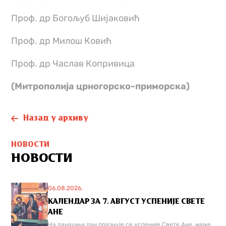
Проф. др Богољуб Шијаковић
Проф. др Милош Ковић
Проф. др Часлав Копривица
(Митрополија црногорско-приморска)
Назад у архиву
НОВОСТИ
НОВОСТИ
06.08.2026.
КАЛЕНДАР ЗА 7. АВГУСТ УСПЕНИЈЕ СВЕТЕ
АНЕ
На данашњи дан празнује се успеније Свете Ане, мајке