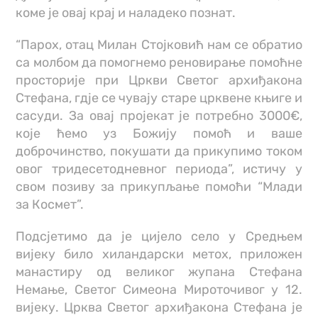
коме је овај крај и наладеко познат.
“Парох, отац Милан Стојковић нам се обратио
са молбом да помогнемо реновирање помоћне
просторије при Цркви Светог архиђакона
Стефана, гдје се чувају старе црквене књиге и
сасуди. За овај пројекат је потребно 3000€,
које ћемо уз Божију помоћ и ваше
доброчинство, покушати да прикупимо током
овог тридесетодневног периода”, истичу у
свом позиву за прикупљање помоћи “Млади
за Космет”.
Подсјетимо да је цијело село у Средњем
вијеку било хиландарски метох, приложен
манастиру од великог жупана Стефана
Немање, Светог Симеона Мироточивог у 12.
вијеку. Црква Светог архиђакона Стефана је