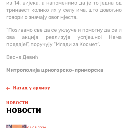
из 14. вијека, а напоменимо да је то једна од
тринаест колико их у селу има, што довољно
говори о значају овог мјеста.
“Позивамо све да се укључе и помогну да се и
ова акција реализује успјешно! Нема
предаје!”, поручују “Млади за Космет”.
Весна Девић
Митрополијa црногорско-приморскa
Назад у архиву
НОВОСТИ
НОВОСТИ
06.08.2026.