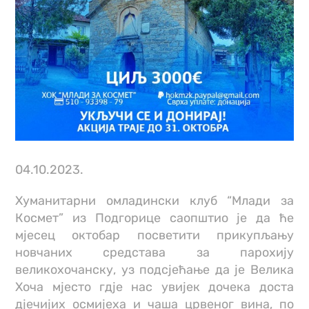
04.10.2023.
Хуманитарни омладински клуб “Млади за
Космет” из Подгорице саопштио је да ће
мјесец октобар посветити прикупљању
новчаних средстава за парохију
великохочанску, уз подсјећање да је Велика
Хоча мјесто гдје нас увијек дочека доста
дјечијих осмијеха и чаша црвеног вина, по