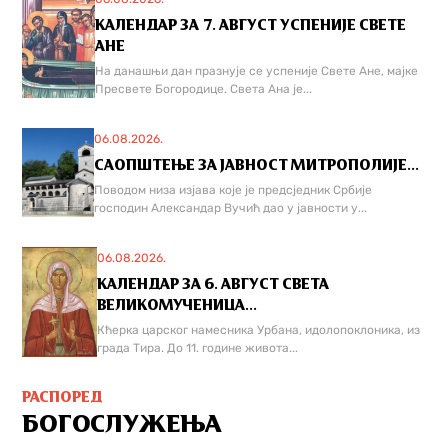
КАЛЕНДАР ЗА 7. АВГУСТ УСПЕНИЈЕ СВЕТЕ
АНЕ
На данашњи дан празнује се успеније Свете Ане, мајке
Пресвете Богородице. Света Ана је...
06.08.2026.
САОПШТЕЊЕ ЗА ЈАВНОСТ МИТРОПОЛИЈЕ...
Поводом низа изјава које је предсједник Србије
господин Александар Вучић дао у јавности у...
06.08.2026.
КАЛЕНДАР ЗА 6. АВГУСТ СВЕТА
ВЕЛИКОМУЧЕНИЦА...
Кћерка царског намесника Урбана, идолопоклоника, из
града Тира. До 11. године живота...
РАСПОРЕД
БОГОСЛУЖЕЊА