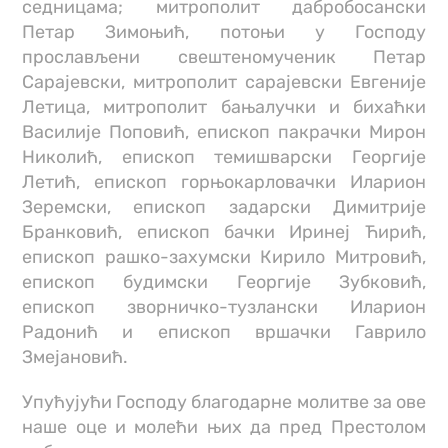
седницама; митрополит дабробосански
Петар Зимоњић, потоњи у Господу
прослављени свештеномученик Петар
Сарајевски, митрополит сарајевски Евгеније
Летица, митрополит бањалучки и бихаћки
Василије Поповић, епископ пакрачки Мирон
Николић, епископ темишварски Георгије
Летић, епископ горњокарловачки Иларион
Зеремски, епископ задарски Димитрије
Бранковић, епископ бачки Иринеј Ћирић,
епископ рашко-захумски Кирило Митровић,
епископ будимски Георгије Зубковић,
епископ зворничко-тузлански Иларион
Радонић и епископ вршачки Гаврило
Змејановић.
Упућујући Господу благодарне молитве за ове
наше оце и молећи њих да пред Престолом