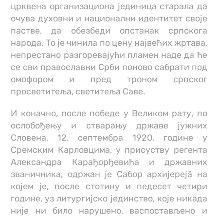
црквена организациона јединица старала да
очува духовни и национални идентитет своје
пастве, да обезбеди опстанак српскога
народа. То је чинила по цену највећих жртава,
непрестано разгоревајући пламен наде да ће
се сви православни Срби поново сабрати под
омофором и пред троном српског
просветитеља, светитеља Саве.
И коначно, после победе у Великом рату, по
ослобођењу и стварању државе јужних
Словена, 12. септембра 1920. године у
Сремским Карловцима, у присуству регента
Александра Карађорђевића и државних
званичника, одржан је Сабор архијерејâ на
којем је, после стотину и педесет четири
године, уз литургијско јединство, које никада
није ни било нарушено, васпостављено и