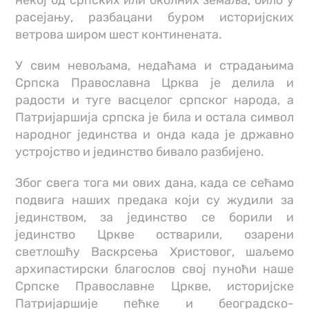
расејању, разбацани буром историјских
ветрова широм шест континената.
У свим невољама, недаћама и страдањима
Српска Православна Црква је делила и
радости и туге васцелог српског народа, а
Патријаршија српска је била и остала символ
народног јединства и онда када је државно
устројство и јединство бивало разбијено.
Због свега тога ми ових дана, када се сећамо
подвига наших предака који су жудили за
јединством, за јединство се борили и
јединство Цркве остварили, озарени
светлошћу Васкрсења Христовог, шаљемо
архипастирски благослов свој пуноћи наше
Српске Православне Цркве, историјске
Патријаршије пећке и београдско-