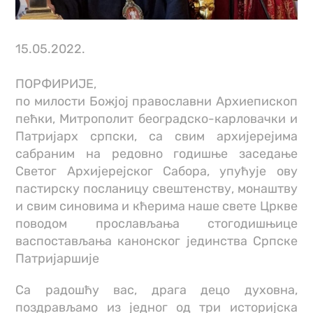
15.05.2022.
ПОРФИРИЈЕ,
по милости Божјој православни Архиепископ
пећки, Митрополит београдско-карловачки и
Патријарх српски, са свим aрхијерејима
сабраним на редовно годишње заседање
Светог Архијерејског Сабора, упућује ову
пастирску посланицу свештенству, монаштву
и свим синовима и кћерима наше свете Цркве
поводом прослављања стогодишњице
васпостављања канонског јединства Српске
Патријаршије
Са радошћу вас, драга децо духовна,
поздрављамо из једног од три историјска