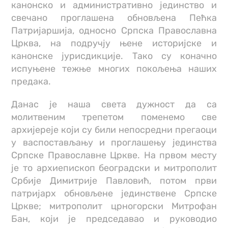
канонско и административно јединство и
свечано проглашена обновљена Пећка
Патријаршија, односно Српска Православна
Црква, на подручју њене историјске и
канонске јурисдикције. Тако су коначно
испуњене тежње многих покољења наших
предака.
Данас је наша света дужност да са
молитвеним трепетом поменемо све
архијереје који су били непосредни прегаоци
у васпостављању и проглашењу јединства
Српске Православне Цркве. На првом месту
је то архиепископ београдски и митрополит
Србије Димитрије Павловић, потом први
патријарх обновљене јединствене Српске
Цркве; митрополит црногорски Митрофан
Бан, који је председавао и руководио