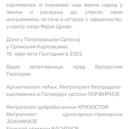
карловачке, и позивамо наш верни народ у
земљи и расејању да, упркос свим
искушењима, остане и истраје у заједништву,
у крилу своје Мајке Цркве.
Дано у Патријаршији Српској
у Сремским Карловцима
15. маја лета Господњега 2022.
Ваши молитвеници пред Васкрслим
Господом:
Архиепископ пећки, Митрополит београдско-
карловачки и Патријарх српски ПОРФИРИЈЕ
Митрополит дабробосански ХРИЗОСТОМ
Митрополит црногорско-приморски
ЈОАНИКИЈЕ
Епископ сремски ВАСИЛИЈЕ