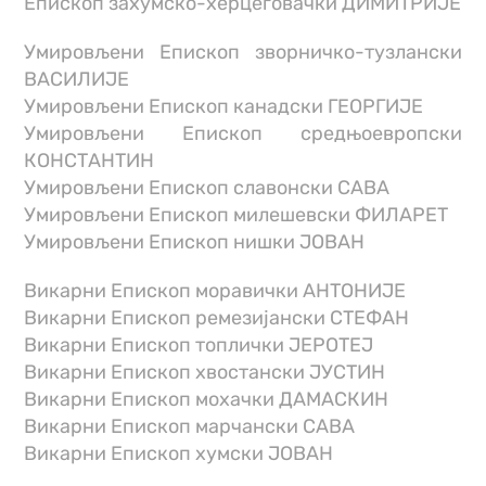
Епископ захумско-херцеговачки ДИМИТРИЈЕ
Умировљени Епископ зворничко-тузлански
ВАСИЛИЈЕ
Умировљени Епископ канадски ГЕОРГИЈЕ
Умировљени Епископ средњоевропски
КОНСТАНТИН
Умировљени Епископ славонски САВА
Умировљени Епископ милешевски ФИЛАРЕТ
Умировљени Епископ нишки ЈОВАН
Викарни Епископ моравички АНТОНИЈЕ
Викарни Епископ ремезијански СТЕФАН
Викарни Епископ топлички ЈЕРОТЕЈ
Викарни Епископ хвостански ЈУСТИН
Викарни Епископ мохачки ДАМАСКИН
Викарни Епископ марчански САВА
Викарни Епископ хумски ЈОВАН