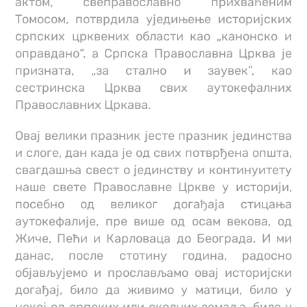
актом, свеправославно прихваћеним
Томосом, потврдила уједињење историјских
српских црквених области као „канонско и
оправдано“, а Српска Православна Црква је
призната, „за сталнo и заувек”, као
сестринска Црква свих аутокефалних
Православних Цркава.
Овај велики празник јесте празник јединства
и слоге, дан када је од свих потврђена општа,
свагдашња свест о јединству и континуитету
наше свете Православне Цркве у историји,
посебно од великог догађаја стицања
аутокефалије, пре више од осам векова, од
Жиче, Пећи и Карловаца до Београда. И ми
данас, после стотину година, радосно
објављујемо и прослављамо овај историјски
догађај, било да живимо у матици, било у
некој од српских или околних земаља, било у