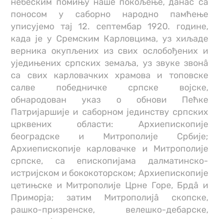
небеским помињу наше покољење, данас са
поносом у саборно народно памћење
уписујемо тај 12. септембар 1920. године,
када је у Сремским Карловцима, уз хиљаде
верника окупљених из свих ослобођених и
уједињених српских земаља, уз звуке звонâ
са свих карловачких храмова и топовске
салве победничке српске војске,
обнародован указ о обнови Пећке
Патријаршије и саборном јединству српских
црквених области: Архиепископије
београдске и Митрополије Србије;
Архиепископије карловачке и Митрополије
српске, са епископијама далматинско-
истријском и бококоторском; Архиепископије
цетињске и Митрополије Црне Горе, Брдâ и
Приморја; затим Митрополијâ скопске,
рашко-призренске, велешко-дебарске,