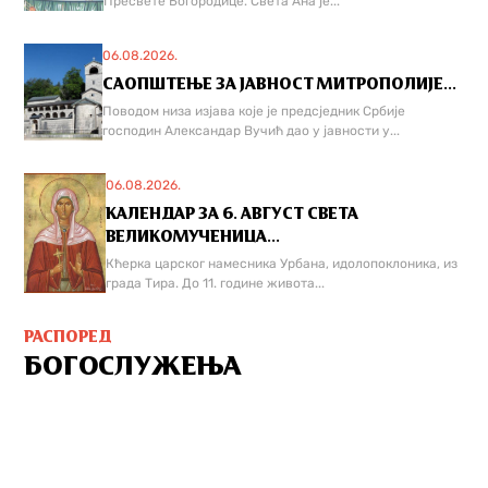
Пресвете Богородице. Света Ана је...
06.08.2026.
САОПШТЕЊЕ ЗА ЈАВНОСТ МИТРОПОЛИЈЕ...
Поводом низа изјава које је предсједник Србије
господин Александар Вучић дао у јавности у...
06.08.2026.
КАЛЕНДАР ЗА 6. АВГУСТ СВЕТА
ВЕЛИКОМУЧЕНИЦА...
Кћерка царског намесника Урбана, идолопоклоника, из
града Тира. До 11. године живота...
РАСПОРЕД
БОГОСЛУЖЕЊА