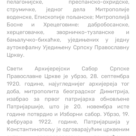
пелагонијске, преспанско-охридске,
струмичке, једног дела Митрополије
воденске, Епископије пољанске; Митрополијâ
Босне и Хрецеговине: дабробосанске,
херцеговачке, зворничко-тузланске и
бањалучко-бихаћке, уједињених у једну
аутокефалну Уједињену Српску Православну
Цркву.
Свети Архијерејски Сабор Српске
Православне Цркве је убрзо, 28. септембра
1920. године, најугледнијег архијереја тог
доба, митрополита београдског Димитрија,
изабрао за првог патријарха обновљене
Патријаршије, што је 20. новембра исте
године потврдио и Изборни сабор. Убрзо, 19.
фебруара 1922. године, Патријаршија у
Константинопољу је одговарајућим црквеним