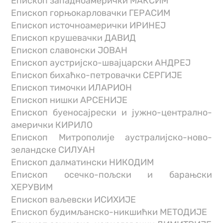
Епископ западноамерички МАКСИМ
Епископ горњокарловачки ГЕРАСИМ
Епископ источноамерички ИРИНЕЈ
Епископ крушевачки ДАВИД
Епископ славонски ЈОВАН
Епископ аустријско-швајцарски АНДРЕЈ
Епископ бихаћко-петровачки СЕРГИЈЕ
Епископ тимочки ИЛАРИОН
Епископ нишки АРСЕНИЈЕ
Епископ буеносајрески и јужно-централно-
амерички КИРИЛО
Епископ Митрополије аустралијско-ново-
зеландске СИЛУАН
Епископ далматински НИКОДИМ
Епископ осечко-пољски и барањски
ХЕРУВИМ
Епископ ваљевски ИСИХИЈЕ
Епископ будимљанско-никшићки МЕТОДИЈЕ