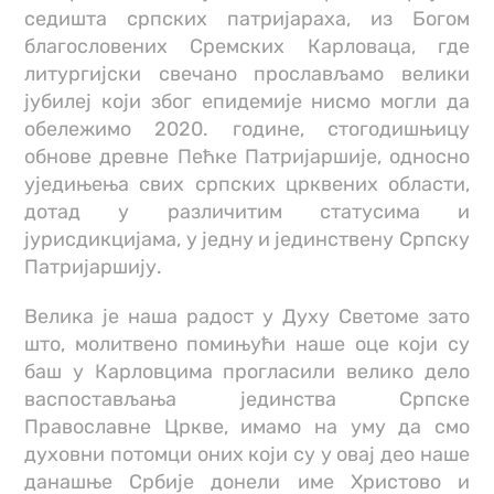
седишта српских патријараха, из Богом
благословених Сремских Карловаца, где
литургијски свечано прослављамо велики
јубилеј који због епидемије нисмо могли да
обележимо 2020. године, стогодишњицу
обнове древне Пећке Патријаршије, односно
уједињења свих српских црквених области,
дотад у различитим статусима и
јурисдикцијама, у једну и јединствену Српску
Патријаршију.
Велика је наша радост у Духу Светоме зато
што, молитвено помињући наше оце који су
баш у Карловцима прогласили велико дело
васпостављања јединства Српске
Православне Цркве, имамо на уму да смо
духовни потомци оних који су у овај део наше
данашње Србије донели име Христово и