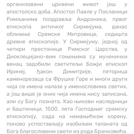
организовани црквени живот још у
апостолско доба. Апостол Павле у Посланици
Римљанима поздравља Андроника, првог
епископа античког Сирмијума, данас
оближње Сремске Митровице, седишта
древне епископије. У Сирмијуму, једној од
четири престонице Римског Царства, у
Диоклецијано-вим гоњењима су мученички
венац задобили светитељи Божји епископ
Иринеј, ђакон Димитрије, петорица
каменорезаца са Фрушке Горе и многи други
чија се имена налазе у именословима светих,
а још више је оних чија имена нису записана,
али су Богу позната. Као њихови наследници
и баштиници, 1500. лета Господњег сремску
епископију, сада на немањићком корену,
поново успостављају изобиљем таланата од
Бога благословени свети из рода Бранковића.