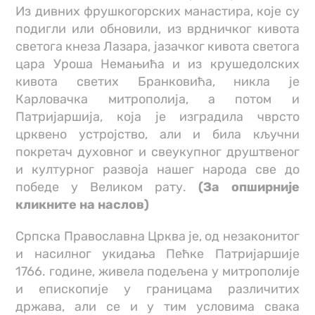
Из дивних фрушкогорских манастира, које су
подигли или обновили, из врдничког кивота
светога кнеза Лазара, јазачког кивота светога
цара Уроша Немањића и из крушедолских
кивота светих Бранковића, никла је
Карловачка митрополија, а потом и
Патријаршија, која је изградила чврсто
црквено устројство, али и била кључни
покретач духовног и свеукупног друштвеног
и културног развоја нашег народа све до
победе у Великом рату.
(За опширније
кликните на наслов)
Српска Православна Црква је, од незаконитог
и насилног укидања Пећке Патријаршије
1766. године, живела подељена у митрополије
и епископије у границама различитих
држава, али се и у тим условима свака