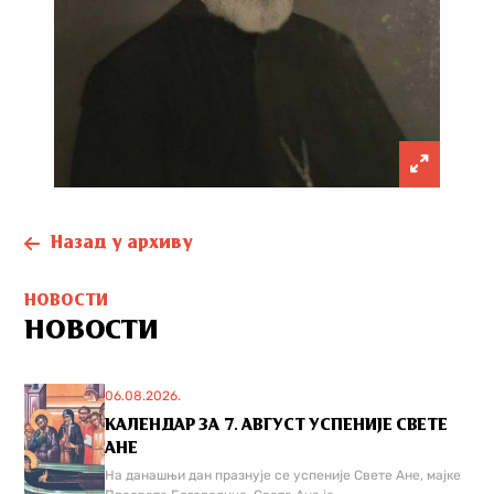
Назад у архиву
НОВОСТИ
НОВОСТИ
06.08.2026.
КАЛЕНДАР ЗА 7. АВГУСТ УСПЕНИЈЕ СВЕТЕ
АНЕ
На данашњи дан празнује се успеније Свете Ане, мајке