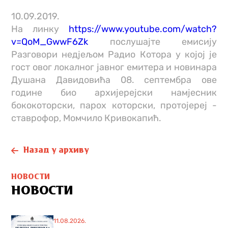
10.09.2019.
На линку
https://www.youtube.com/watch?
v=QoM_GwwF6Zk
послушајте емисију
Разгoвори недјељом Радио Котора у којој је
гост овог локалног јавног емитера и новинара
Душана Давидовића 08. септембра ове
године био архијерејски намјесник
бококоторски, парох которски, протојереј -
ставрофор, Момчило Кривокапић.
Назад у архиву
НОВОСТИ
НОВОСТИ
11.08.2026.