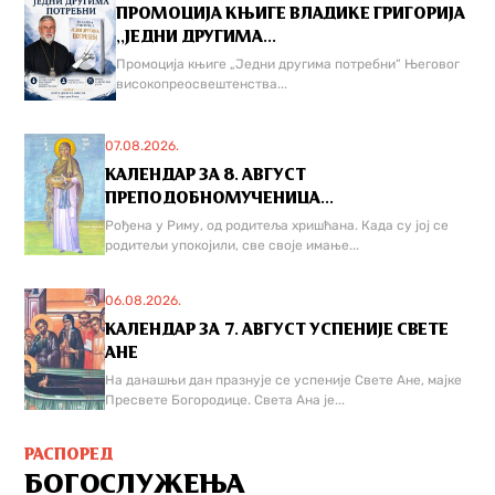
ПРОМОЦИЈА КЊИГЕ ВЛАДИКЕ ГРИГОРИЈА
,,ЈЕДНИ ДРУГИМА...
Промоција књиге „Једни другима потребни“ Његовог
високопреосвештенства...
07.08.2026.
КАЛЕНДАР ЗА 8. АВГУСТ
ПРЕПОДОБНОМУЧЕНИЦА...
Рођена у Риму, од родитеља хришћана. Када су јој се
родитељи упокојили, све своје имање...
06.08.2026.
КАЛЕНДАР ЗА 7. АВГУСТ УСПЕНИЈЕ СВЕТЕ
АНЕ
На данашњи дан празнује се успеније Свете Ане, мајке
Пресвете Богородице. Света Ана је...
РАСПОРЕД
БОГОСЛУЖЕЊА