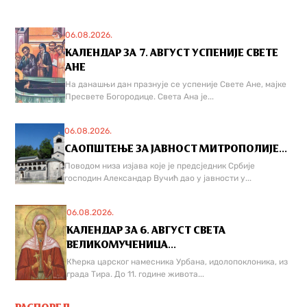
06.08.2026.
КАЛЕНДАР ЗА 7. АВГУСТ УСПЕНИЈЕ СВЕТЕ
АНЕ
На данашњи дан празнује се успеније Свете Ане, мајке
Пресвете Богородице. Света Ана је...
06.08.2026.
САОПШТЕЊЕ ЗА ЈАВНОСТ МИТРОПОЛИЈЕ...
Поводом низа изјава које је предсједник Србије
господин Александар Вучић дао у јавности у...
06.08.2026.
КАЛЕНДАР ЗА 6. АВГУСТ СВЕТА
ВЕЛИКОМУЧЕНИЦА...
Кћерка царског намесника Урбана, идолопоклоника, из
града Тира. До 11. године живота...