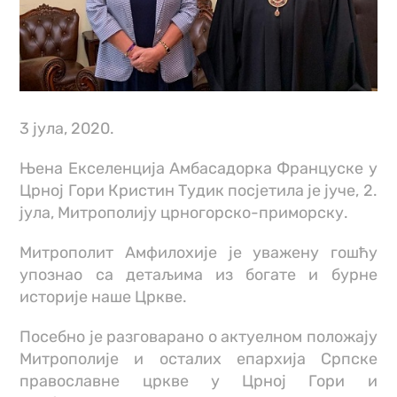
3 јула, 2020.
Њена Екселенција Амбасадорка Француске у
Црној Гори Кристин Тудик посјетила је јуче, 2.
јула, Митрополију црногорско-приморску.
Митрополит Амфилохије је уважену гошћу
упознао са детаљима из богате и бурне
историје наше Цркве.
Посебно је разговарано о актуелном положају
Митрополије и осталих епархија Српске
православне цркве у Црној Гори и