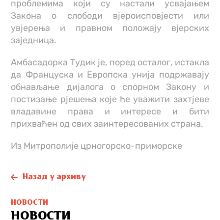
проблемима који су настали усвајањем
Закона о слободи вјероисповјести или
увјерења и правном положају вјерских
заједница.
Амбасадорка Тудик је, поред осталог, истакла
да Француска и Европска унија подржавају
обнављање дијалога о спорном Закону и
постизање рјешења које ће уважити захтјеве
владавине права и интересе и бити
прихваћен од свих заинтересованих страна.
Из Митрополије црногорско-приморске
Назад у архиву
НОВОСТИ
НОВОСТИ