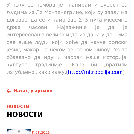
У току септембра је планирам и сусрет са
људима из Ла Монтенегрине, који су звали на
договор, да се и тамо бар 2-3 пута мјесечно
држе часови. Најважније је да је
интересовање велико и да из дана у дан има
све више људи који хоће да науче српски
језик, макар на неком основном нивоу. Уз то
обавезно да иду и часови наше историје,
културе, традиције… Како би „вратили
изгубљено“, како кажу.(
http://mitropolija.com
)
Назад у архиву
НОВОСТИ
НОВОСТИ
11.08.2026.