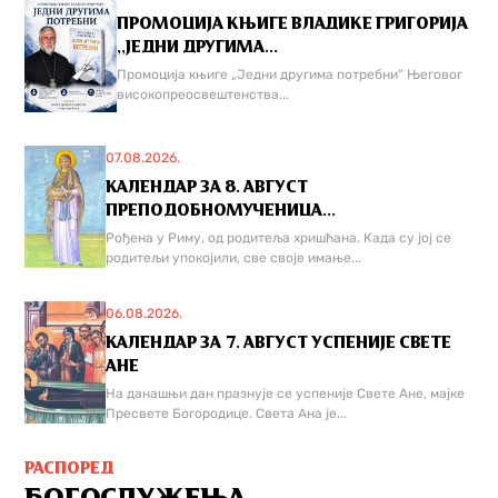
ПРОМОЦИЈА КЊИГЕ ВЛАДИКЕ ГРИГОРИЈА
,,ЈЕДНИ ДРУГИМА...
Промоција књиге „Једни другима потребни“ Његовог
високопреосвештенства...
07.08.2026.
КАЛЕНДАР ЗА 8. АВГУСТ
ПРЕПОДОБНОМУЧЕНИЦА...
Рођена у Риму, од родитеља хришћана. Када су јој се
родитељи упокојили, све своје имање...
06.08.2026.
КАЛЕНДАР ЗА 7. АВГУСТ УСПЕНИЈЕ СВЕТЕ
АНЕ
На данашњи дан празнује се успеније Свете Ане, мајке
Пресвете Богородице. Света Ана је...
РАСПОРЕД