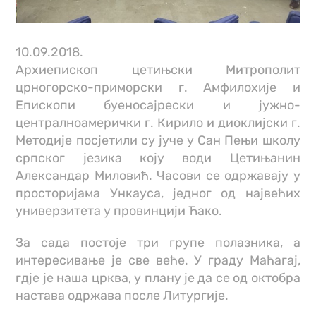
10.09.2018.
Архиепископ цетињски Митрополит
црногорско-приморски г. Амфилохије и
Епископи буеносајрески и јужно-
централноамерички г. Кирило и диоклијски г.
Методије посјетили су јуче у Сан Пењи школу
српског језика коју води Цетињанин
Александар Миловић. Часови се одржавају у
просторијама Ункауса, једног од највећих
универзитета у провинцији Ћако.
За сада постоје три групе полазника, а
интересивање је све веће. У граду Маћагај,
гдје је наша црква, у плану је да се од октобра
настава одржава после Литургије.