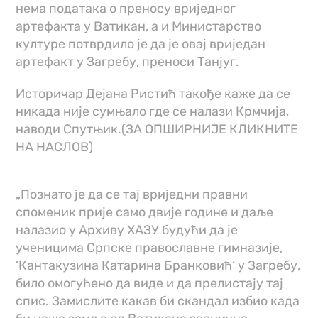
нема података о преносу вриједног
артефакта у Ватикан, а и Министарство
културе потврдило је да је овај вриједан
артефакт у Загребу, преноси Танјуг.
Историчар Дејана Ристић такође каже да се
никада није сумњало где се налази Крмчија,
наводи Спутњик.(ЗА ОПШИРНИЈЕ КЛИКНИТЕ
НА НАСЛОВ)
„Познато је да се тај вриједни правни
споменик прије само двије године и даље
налазио у Архиву ХАЗУ будући да је
ученицима Српске православне гимназије,
’Кантакузина Катарина Бранковић‘ у Загребу,
било омогућено да виде и да прелистају тај
спис. Замислите какав би скандал избио када