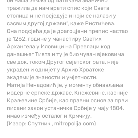
би наша земља од Ватикана званично
тражила да нам врати спис који Света
столица и не посједује и који се налази у
сасвим другој држави“, каже Ристићева.
Она подсјећа да је драгоцјени препис настао
је 1262. године у манастиру Светих
Архангела у Иловици на Превлаци код
данашњег Тивта и ту је био чуван вјековима
све док, током Другог свјетског рата, није
украден и однијет у Архив Хрватске
академије знаности и умјетности.
Матија Ненадовић је, у моменту обнављања
модерне српске државе, Кнежевине, касније
Краљевине Србије, као правни основ за први
писани закон устаничке Србије у мају 1804.
имао између осталог и Крмчију.
(Извор: Спутник , mitropolija.com)