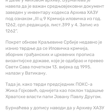
и даље у њиховом архиву, Бурнаћeва је
навела да је важан средњовјековни документ
заведен у инвентару кодекса Архива ХАЗУ
под ознаком „III ц 9 Крмчија иловичка из год.
1262, срп.редакција, лист.399 у 4. Запис из
1262“.
Покрет обнове Краљевине Србије недавно је
изнио тврдње да се Иловичка крмчија,
зборник грађанских и црквених прописа
византијске државе, које је одабрао и превео
Свети Сава почетком 13. вијека од 1995.
налази у Ватикану.
Тада је, како тврди предсједник ПОКС-а
Жика Гојковић, однијета као поклон тадашње
Хрватске власти папи Јовану Павлу Другом.
Бурнаћева у допису наводи да у Архиву ХАЗУ