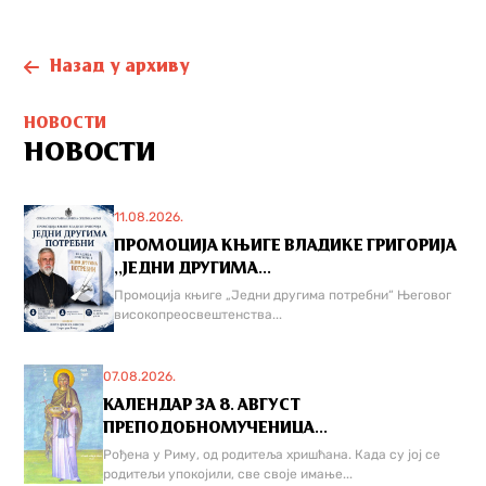
Назад у архиву
НОВОСТИ
НОВОСТИ
11.08.2026.
ПРОМОЦИЈА КЊИГЕ ВЛАДИКЕ ГРИГОРИЈА
,,ЈЕДНИ ДРУГИМА...
Промоција књиге „Једни другима потребни“ Његовог
високопреосвештенства...
07.08.2026.
КАЛЕНДАР ЗА 8. АВГУСТ
ПРЕПОДОБНОМУЧЕНИЦА...
Рођена у Риму, од родитеља хришћана. Када су јој се
родитељи упокојили, све своје имање...