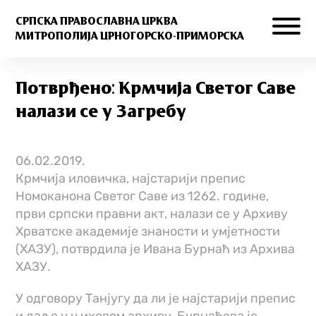
СРПСКА ПРАВОСЛАВНА ЦРКВА
МИТРОПОЛИЈА ЦРНОГОРСКО-ПРИМОРСКА
Потврђено: Крмчија Светог Саве
налази се у Загребу
06.02.2019.
Крмчија иловичка, најстарији препис
Номоканона Светог Саве из 1262. године,
први српски правни акт, налази се у Архиву
Хрватске академије знаности и умјетности
(ХАЗУ), потврдила је Ивана Бурнаћ из Архива
ХАЗУ.
У одговору Танјугу да ли је најстарији препис