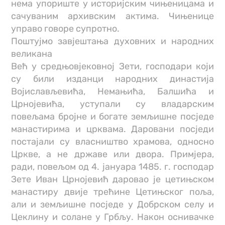
нема упориште у историјским чињеницама и
сачуваним архивским актима. Чињенице
управо говоре супротно.
Поштујмо завјештања духовних и народних
великана
Већ у средњовјековној Зети, господари који
су били изданци народних династија
Војислављевића, Немањића, Балшића и
Црнојевића, уступали су владарским
повељама бројне и богате земљишне посједе
манастирима и црквама. Даровани посједи
постајали су власништво храмова, односно
Цркве, а не државе или двора. Примјера,
ради, повељом од 4. јануара 1485. г. господар
Зете Иван Црнојевић даровао је цетињском
манастиру двије трећине Цетињског поља,
али и земљишне посједе у Добрском селу и
Цеклину и солане у Грбљу. Након оснивачке