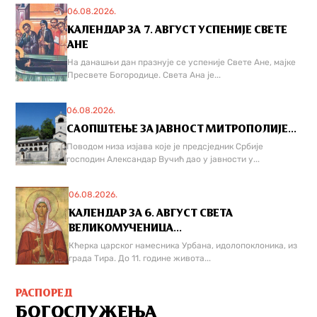
06.08.2026.
КАЛЕНДАР ЗА 7. АВГУСТ УСПЕНИЈЕ СВЕТЕ
АНЕ
На данашњи дан празнује се успеније Свете Ане, мајке
Пресвете Богородице. Света Ана је...
06.08.2026.
САОПШТЕЊЕ ЗА ЈАВНОСТ МИТРОПОЛИЈЕ...
Поводом низа изјава које је предсједник Србије
господин Александар Вучић дао у јавности у...
06.08.2026.
КАЛЕНДАР ЗА 6. АВГУСТ СВЕТА
ВЕЛИКОМУЧЕНИЦА...
Кћерка царског намесника Урбана, идолопоклоника, из
града Тира. До 11. године живота...
РАСПОРЕД
БОГОСЛУЖЕЊА