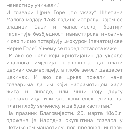
манастиру учињели.“
И главари Црне Горе „по указу“ Шћепана
Малога издају 1768. године исправу, којом се
владици Сави и манастирској братији
гарантује безбједност манастирске имовине
и ово писмо потврђују ,,мохуром (печатом) све
Черне Горе“. У њему се поред осталога каже:
,,И ако се нађе који христијанин да украде
икаквога имјенија церковнога, да плати
церкви седмерицеју, а глобе земљи двадесет
цекинах. И ако се црква пожали нама
главарима да им који насрамотицом хара
жита и ливаде, или чини коју другу
насрамотицу, или злослови свештеника, да
плати глобу земенску и да буде кастиган.“
На празник Благовијести, 25. марта 1868.г.
одржана је Народна скупштина главара у
Цетињском манастиру, под предсједништвом