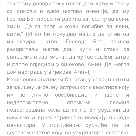
таковому разоритељу његов дом, кућу и стоку
са синови и васе његово именије, да му
Господ Бог порази и расипа ванезапу ва веки,
амин. Да га траг и ожак погибне ва веки,
амин.“ (И ко би покушао нешто да отме од
манастира, отео Господ Бог таквом
разоритељу његов дом, кућу и стоку са
синовима и сав иметак да му Господ Бог затре
и распе одједном у вијекове, Амин! Да његов
дом настрада у вијекове, Амин!)
Изреченом анатемом Св. отац у ствари штити
земљишну имовину острошког манастира коју
му је лично обезбиједио и јасно и
недвосмислено опомиње сељане
подострошких села да се не би усудили да
насилно и противправно присвајају посједе
манастира. У противном, суочиће се са
дејством клетве коју на узурпаторе оставља.