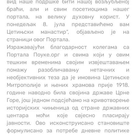
вид наше подршке бити нашој возљубљеној
браћи, али и свим посетиоцима нашег
портала, на велику духовну корист. У
понедељак 8. јула представићемо вам
Цетињски манастир“, објављено је на
страници овог Портала.
Изражавајући благодарност колегама са
Портала Поуке.орг и свима који у овим
тешким временима својим извјештавањем
помажу разобличавању нетачних и
необјективних теза да је имовина Цетињске
Митрополије и њених храмова прије 1918.
године наводно била својина државе Црне
Горе, још једном подсјећамо на кривотворење
историјских чињеница од стране државних
центара моћи које свјесно пласирају
јавности. Ово исконструисано становиште
формулисано за потребе дневне политике