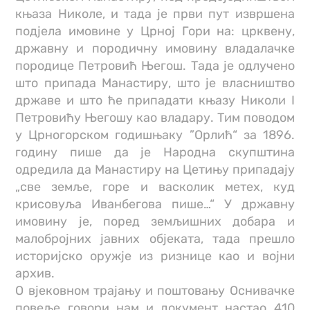
књаза Николе, и тада је први пут извршена
подјела имовине у Црној Гори на: црквену,
државну и породичну имовину владалачке
породице Петровић Његош. Тада је одлучено
што припада Манастиру, што је власништво
државе и што ће припадати књазу Николи I
Петровићу Његошу као владару. Тим поводом
у Црногорском годишњаку ”Орлић“ за 1896.
годину пише да је Народна скупштина
одредила да Манастиру на Цетињу припадају
„све земље, горе и васколик метех, куд
крисовуља Иванбегова пише…“ У државну
имовину је, поред земљишних добара и
малобројних јавних објеката, тада прешло
историјско оружје из ризнице као и војни
архив.
О вјековном трајању и поштовању Оснивачке
повеље говори нам и документ настао 410