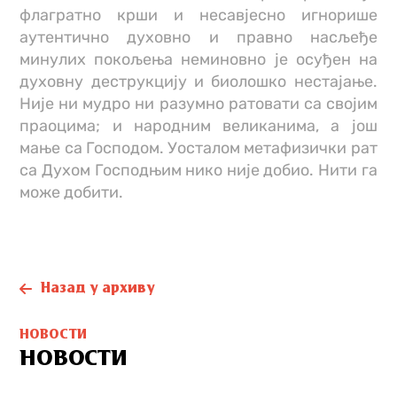
флагратно крши и несавјесно игнорише
аутентично духовно и правно насљеђе
минулих покољења неминовно је осуђен на
духовну деструкцију и биолошко нестајање.
Није ни мудро ни разумно ратовати са својим
праоцима; и народним великанима, а још
мање са Господом. Уосталом метафизички рат
са Духом Господњим нико није добио. Нити га
може добити.
Назад у архиву
НОВОСТИ
НОВОСТИ