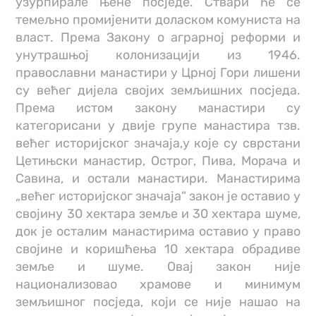
узурпирале њене посједе. Ствари ће се
темељно промијенити доласком комуниста на
власт. Према Закону о аграрној реформи и
унутрашњој колонизацији из 1946.
православни манастири у Црној Гори лишени
су већег дијела својих земљишних посједа.
Према истом закону манастири су
категорисани у двије групе манастира тзв.
већег историјског значаја,у које су сврстани
Цетињски манастир, Острог, Пива, Морача и
Савина, и остали манастири. Манастирима
„већег историјског значаја“ закон је оставио у
својину 30 хектара земље и 30 хектара шуме,
док је осталим манастирима оставио у право
својине и коришћења 10 хектара обрадиве
земље и шуме. Овај закон није
национализовао храмове и минимум
земљишног посједа, који се није нашао на