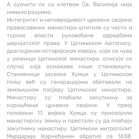
А суочити се са клетвом Св. Василија није
нимало разумно.
Интегритет и неповредивост црквене својине
православних манастира штитиле су често и
турске власти руковођене одредбама
шеријатског права. У Цетињском љетопису,
драгоцјеном историјском извору, који се чува
у ризници Цетињског манастира, описује се
случај која оснажава наше становиште.
Становници засеока Хумци у Цетињском
пољу већ су генерацијама обитавали на
земљишном посједу Цетињског манастира.
Манастиру су плаћали закупнину за
коришћење црквене својине. У првој
половини 17. вијека Хумци су присвојили
манастирску земљу и престали су да плаћају
закупнину манастиру. Цетињски митрополит
Мардарије Корнећанин обратио се 1638.