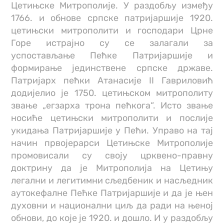
Цетињске Митрополије. У раздобљу између
1766. и обнове српске патријаршије 1920.
цетињски митрополити и господари Црне
Горе истрајно су се залагали за
успостављање Пећке Патријаршије и
формирање јединствене српске државе.
Патријарх пећки Атанасије II Гавриловић
додијелио је 1750. цетињском митрополиту
звање „егзарха трона пећкога“. Исто звање
носиће цетињски митрополити и послије
укидања Патријаршије у Пећи. Управо на тај
начин првојерарси Цетињске Митрополије
промовисали су своју црквено-правну
доктрину да је Митрополија на Цетињу
легални и легитимни сљедбеник и насљедник
аутокефалне Пећке Патријаршије и да је њен
духовни и национални циљ да ради на њеној
обнови, до које је 1920. и дошло. И у раздобљу