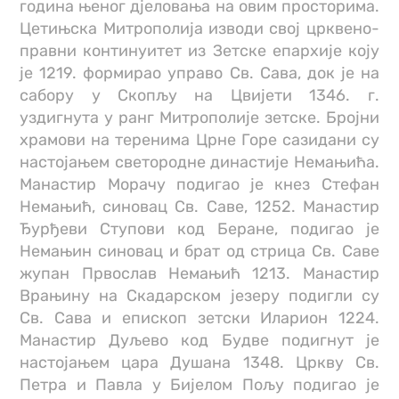
година њеног дјеловања на овим просторима.
Цетињска Митрополија изводи свој црквено-
правни континуитет из Зетске епархије коју
је 1219. формирао управо Св. Сава, док је на
сабору у Скопљу на Цвијети 1346. г.
уздигнута у ранг Митрополије зетске. Бројни
храмови на теренима Црне Горе сазидани су
настојањем светородне династије Немањића.
Манастир Морачу подигао је кнез Стефан
Немањић, синовац Св. Саве, 1252. Манастир
Ђурђеви Ступови код Беране, подигао је
Немањин синовац и брат од стрица Св. Саве
жупан Првослав Немањић 1213. Манастир
Врањину на Скадарском језеру подигли су
Св. Сава и епископ зетски Иларион 1224.
Манастир Дуљево код Будве подигнут је
настојањем цара Душана 1348. Цркву Св.
Петра и Павла у Бијелом Пољу подигао је