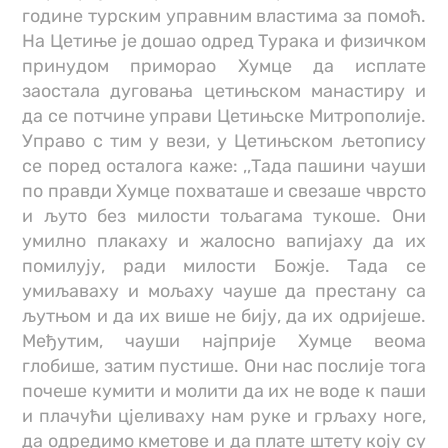
године турским управним властима за помоћ.
На Цетиње је дошао одред Турака и физичком
принудом приморао Хумце да исплате
заостала дуговања цетињском манастиру и
да се потчине управи Цетињске Митрополије.
Управо с тим у вези, у Цетињском љетопису
се поред осталога каже: ,,Тада пашини чауши
по правди Хумце похваташе и свезаше чврсто
и љуто без милости тољагама тукоше. Они
умилно плакаху и жалосно вапијаху да их
помилују, ради милости Божје. Тада се
умиљаваху и мољаху чауше да престану са
љутњом и да их више не бију, да их одријеше.
Међутим, чауши најприје Хумце веома
глобише, затим пустише. Они нас послије тога
почеше кумити и молити да их не воде к паши
и плачући цјеливаху нам руке и грљаху ноге,
да одредимо кметове и да плате штету коју су