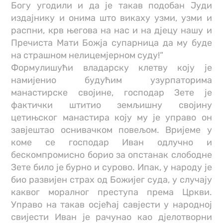
Богу угодили и да је такав подобан Јуди
издајнику и онима што викаху узми, узми и
распни, крв његова на нас и на дјецу нашу и
Пречиста Мати Божја супарница да му буде
на страшном нелицемјерном суду!“
Формулишући владарску клетву коју је
намијенио будућим узурпаторима
манастирске својине, господар Зете је
фактички штитио земљишну својину
цетињског манастира коју му је управо он
завјештао оснивачком повељом. Вријеме у
коме се господар Иван одлучно и
бескомпромисно борио за опстанак слободне
Зете било је бурно и сурово. Ипак, у народу је
био развијен страх од Божијег суда, у случају
каквог моралног преступа према Цркви.
Управо на такав осјећај савјести у народној
свијести Иван је рачунао као дјелотворни