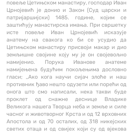
повеље Цетињском манастиру, господар Иван
Црнојевић је донио и Закон (Суд царски и
патријаршијски) 1485. године, којим се
заштићују манастирска имања. При свршетку
исте повеље Иван Црнојевић исказује
анатему на свакога ко би се усудио да
Цетињском манастиру присвоји макар и дио
земљишне својине коју му је он својевољно
намијенио. Порука Иванове анатеме
намијењена будућим покољењима дословно
гласи; ,,Ако кога научи сијач злоће и наш
противник ђаво нешто одузети или порећи од
онога што смо написали, нека такви буде
проклет од снажне деснице Владике
Великога нашега Творца неба и земље и силе
часног и животворног Крста и од 12 врховних
Апостола и од 70 осталих, од 318 никејских
светих отаца и од свијех који су од вјекова