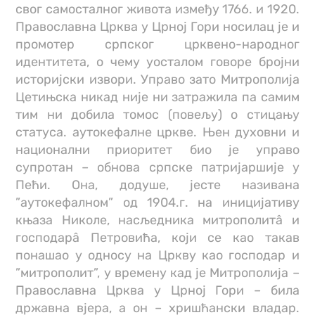
свог самосталног живота између 1766. и 1920.
Православна Црква у Црној Гори носилац је и
промотер српског црквено-народног
идентитета, о чему уосталом говоре бројни
историјски извори. Управо зато Митрополија
Цетињска никад није ни затражила па самим
тим ни добила томос (повељу) о стицању
статуса. аутокефалне цркве. Њен духовни и
национални приоритет био је управо
супротан – обнова српске патријаршије у
Пећи. Она, додуше, јесте називана
”аутокефалном” од 1904.г. на иницијативу
књаза Николе, насљедника митрополитâ и
господарâ Петровића, који се као такав
понашао у односу на Цркву као господар и
”митрополит”, у времену кад је Митрополија –
Православна Црква у Црној Гори – била
државна вјера, а он – хришћански владар.