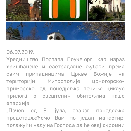
06.07.2019.
Уредништво Портала Поуке.орг, као израз
хришћанске и састрадалне љубави према
свим припадницима Цркве Божије на
територији Митрополије црногорско-
приморске, од понедјељка почиње циклус
прилогâ о свештеним обитељима наше
епархије.
„Почев од 8. јула, сваког понедељка
представљаћемо Вам по један манастир,
полажући наду на Господа да ће овај скромни