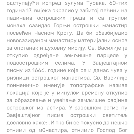
одступајући испред зулума Турака, 60-тих
година 17. вијека скрасио у забитој пећини на
падинама острошких греда и са групом
монаха сазидао Горњи острошки манастир
посвећен Часном Крсту. Да би обезбиједио
новосазиданом манастиру материјални основ
за опстанак и духовну мисију, Св. Василије је
откупио одређене земљишне парцеле у
подоострошким селима. У Завјештајном
писму из 1666. године које се и данас чува у
ризници острошког манастира, Св. Василије
поименично именује топографске називе
локација које је у минулом времену откупио
за образовање и увећање земљишне својине
острошког манастира. У завршном сегменту
Завјештајног писма острошки светитељ
дословно каже: „И тко би се покусио да нешчо
отними од м0настира, отнимио Господ Бог