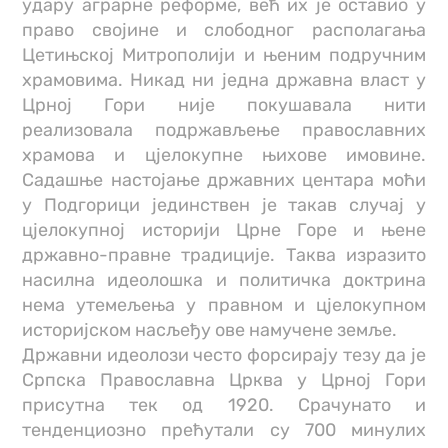
удару аграрне реформе, већ их је оставио у
право својине и слободног располагања
Цетињској Митрополији и њеним подручним
храмовима. Никад ни једна државна власт у
Црној Гори није покушавала нити
реализовала подржављење православних
храмова и цјелокупне њихове имовине.
Садашње настојање државних центара моћи
у Подгорици јединствен је такав случај у
цјелокупној историји Црне Горе и њене
државно-правне традиције. Таква изразито
насилна идеолошка и политичка доктрина
нема утемељења у правном и цјелокупном
историјском насљеђу ове намучене земље.
Државни идеолози често форсирају тезу да је
Српска Православна Црква у Црној Гори
присутна тек од 1920. Срачунато и
тенденциозно прећутали су 700 минулих