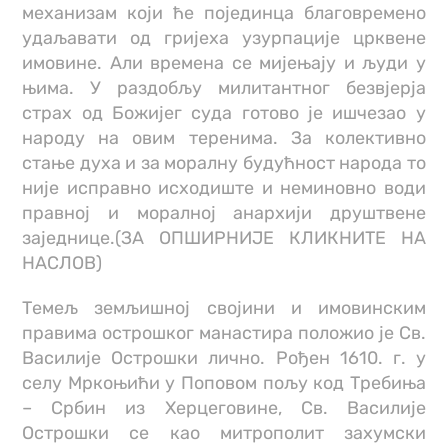
механизам који ће појединца благовремено
удаљавати од гријеха узурпације црквене
имовине. Али времена се мијењају и људи у
њима. У раздобљу милитантног безвјерја
страх од Божијег суда готово је ишчезао у
народу на овим теренима. За колективно
стање духа и за моралну будућност народа то
није исправно исходиште и неминовно води
правној и моралној анархији друштвене
заједнице.(ЗА ОПШИРНИЈЕ КЛИКНИТЕ НА
НАСЛОВ)
Темељ земљишној својини и имовинским
правима острошког манастира положио је Св.
Василије Острошки лично. Рођен 1610. г. у
селу Мркоњићи у Поповом пољу код Требиња
– Србин из Херцеговине, Св. Василије
Острошки се као митрополит захумски