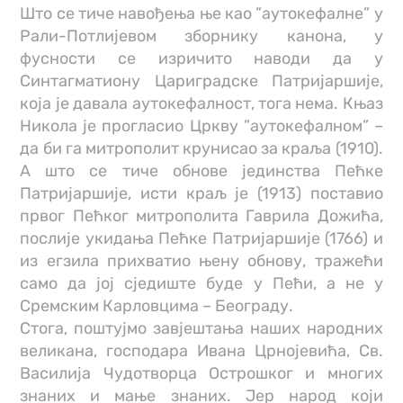
Што се тиче навођења ње као ”аутокефалне” у
Рали-Потлијевом зборнику канона, у
фусности се изричито наводи да у
Синтагматиону Цариградске Патријаршије,
која је давала аутокефалност, тога нема. Књаз
Никола је прогласио Цркву ”аутокефалном” –
да би га митрополит крунисао за краља (1910).
А што се тиче обнове јединства Пећке
Патријаршије, исти краљ је (1913) поставио
првог Пећког митрополита Гаврила Дожића,
послије укидања Пећке Патријаршије (1766) и
из егзила прихватио њену обнову, тражећи
само да јој сједиште буде у Пећи, а не у
Сремским Карловцима – Београду.
Стога, поштујмо завјештања наших народних
великана, господара Ивана Црнојевића, Св.
Василија Чудотворца Острошког и многих
знаних и мање знаних. Јер народ који