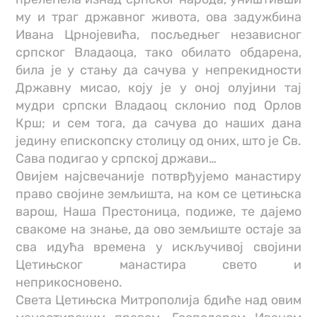
му и траг државног живота, ова задужбина
Ивана Црнојевића, посљедњег независног
српског Владаоца, тако обилато обдарена,
била је у стању да сачува у непрекидности
Државну мисао, коју је у оној олујини тај
мудри српски Владаоц склонио под Орлов
Крш; и сем тога, да сачува до наших дана
једину епископску столицу од оних, што је Св.
Сава подигао у српској држави…
Овијем најсвечаније потврђујемо манастиру
право својине земљишта, на ком се цетињска
варош, Наша Престоница, подиже, те дајемо
свакоме на знање, да ово земљиште остаје за
сва идућа времена у искључивој својини
Цетињског манастира свето и
неприкосновено.
Света Цетињска Митрополија бдиће над овим