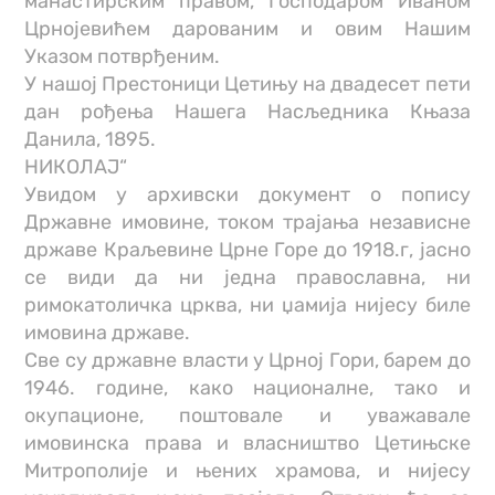
манастирским правом, Господаром Иваном
Црнојевићем дарованим и овим Нашим
Указом потврђеним.
У нашој Престоници Цетињу на двадесет пети
дан рођења Нашега Насљедника Књаза
Данила, 1895.
НИКОЛАЈ“
Увидом у архивски документ о попису
Државне имовине, током трајања независне
државе Краљевине Црне Горе до 1918.г, јасно
се види да ни једна православна, ни
римокатоличка црква, ни џамија нијесу биле
имовина државе.
Све су државне власти у Црној Гори, барем до
1946. године, како националне, тако и
окупационе, поштовале и уважавале
имовинска права и власништво Цетињске
Митрополије и њених храмова, и нијесу