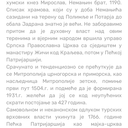
хумски кнез Мирослав, Немањин брат, 1190.
Списак храмова, који су у доба Немањића
сазидани на терену од Полимље и Потарја до
обала Јадрана знатно је већи. Не заборавимо
притом да је духовну власт над овим
теренима и вјерним народом вршила управо
Српска Православна Црква са сједиштем у
манастиру Жичи код Краљева, потом у Пећкој
Патријаршији.
Срачунато и тенденциозно се прећуткује да
се Митрополија црногорска и приморска, као
насљедница Митрополије зетске, помиње
први пут 1504.г. и подмеће да је формирана
1931.г. желећи да јој се код неупућених
скрати постојање за 427 година.
Самовољном и неканонском одлуком турских
врховних власти укинута је 1766. године
Пећка Патријаршија као мајка-црква