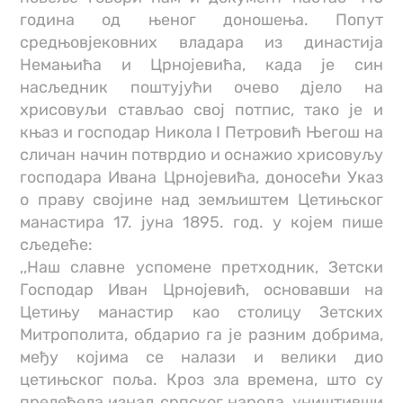
година од њеног доношења. Попут
средњовјековних владара из династија
Немањића и Црнојевића, када је син
насљедник поштујући очево дјело на
хрисовуљи стављао свој потпис, тако је и
књаз и господар Никола I Петровић Његош на
сличан начин потврдио и оснажио хрисовуљу
господара Ивана Црнојевића, доносећи Указ
о праву својине над земљиштем Цетињског
манастира 17. јуна 1895. год. у којем пише
сљедеће:
,,Наш славне успомене претходник, Зетски
Господар Иван Црнојевић, основавши на
Цетињу манастир као столицу Зетских
Митрополита, обдарио га је разним добрима,
међу којима се налази и велики дио
цетињског поља. Кроз зла времена, што су
прелећела изнад српског народа, уништивши