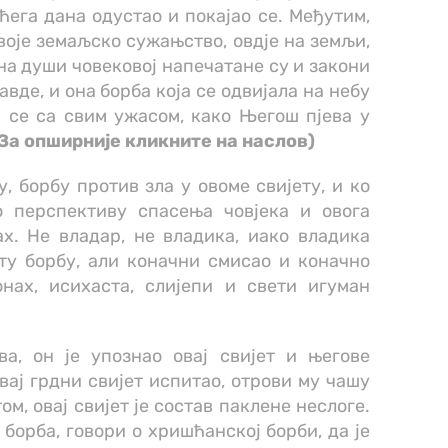
ећега дана одустао и покајао се. Међутим,
своје земаљско сужањство, овдје на земљи,
 на души човековој напечатане су и закони
вде, и она борба која се одвијала на небу
а се са свим ужасом, како Његош пјева у
За опширније кликните на наслов)
 борбу против зла у овоме свијету, и ко
о перспективу спасења човјека и овога
онах. Не владар, не владика, иако владика
ту борбу, али коначни смисао и коначно
нах, исихаста, слијепи и свети игуман
ва, он је упознао овај свијет и његове
овај грдни свијет испитао, отрови му чашу
ом, овај свијет је состав паклене неслоге.
а борба, говори о хришћанској борби, да је