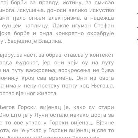
тој борби за правду, истину, за смисао
 многа искушења, доноси велико искуство
ани тјело огњем електризма, а надежда
 сунцем капљицу. Дакле игуман Стефан
јске борбе и онда конкретно охрабрује
“, бесједио је Владика.
вјеру, за част, за образ, ставља у контекст
рода људског, јер они који су на путу
и на путу васкрсења, воскресења не бива
помињу кроз сва времена. Они из овога
која има и неку поетску потку код Његоша,
арство вјечног живота.
егов Горски вијенац је, како су стари
Оно што је у Лучи остало некако доста за
е то све уткао у Горски вијенац. Вјечне
та, он је уткао у Горски вијенац и све то