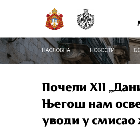
НАСЛОВНА
НОВОСТИ
Б
Почели XII „Да
Његош нам осве
уводи у смисао