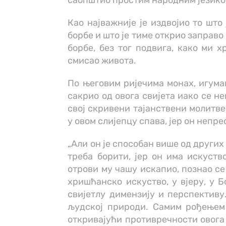
саопштио простим народним језиком
Као најважније је издвојио то што
борбе и што је тиме открио заправо 
борбе, без тог подвига, како ми 
смисао живота.
По његовим ријечима монах, игуман
сакрио од овога свијета иако се не
свој скривени тајанствени молитве
у овом слијепцу спава, јер он непре
„Али он је способан више од других
треба борити, јер он има искуство
отрови му чашу искапио, познао се 
хришћанско искуство, у вјеру, у Б
свијетлу димензију и перспективу
људској природи. Самим рођењем 
откривајући противречности овога 