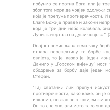
побунио се против Бога, али је тр
због тога мора да човјек одслужи 
која је препуна противречности. И
благе Божије правде и закони непра
која је три дни небо колебала, он
Лучи, начертала на души човјека.” (
Онај ко осмишљава земаљску борбу,
отвара перспективу те борбе ка
свијета, то је, казао је, један м
Данило у „Горском вијенцу“ носи 
ободрење за борбу даје један мо
Стефан.
“Тај светачки лик препун искуст
противречности, како каже, он је 
искапио, познао се с гркијем живот
Он то све зна, али исто тако зна д