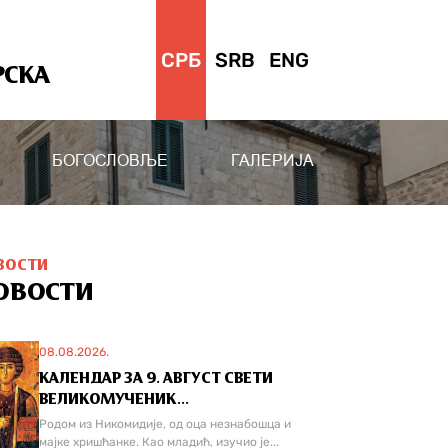
СРБ
SRB
ENG
РСКА
БОГОСЛОВЉЕ
ГАЛЕРИЈА
ВОСТИ
ОВОСТИ
08.08.2026.
КАЛЕНДАР ЗА 9. АВГУСТ СВЕТИ
ВЕЛИКОМУЧЕНИК...
Родом из Никомидије, од оца незнабошца и
мајке хришћанке. Као младић, изучио је...