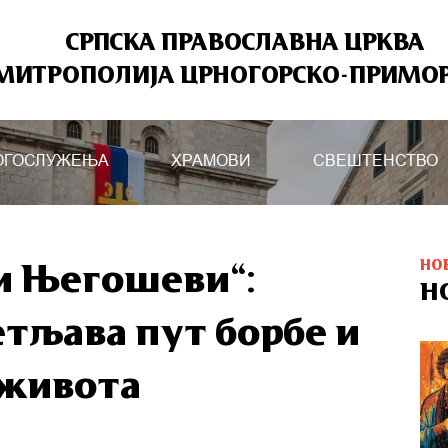
СРПСКА ПРАВОСЛАВНА ЦРКВА
МИТРОПОЛИЈА ЦРНОГОРСКО-ПРИМО
ОГОСЛУЖЕЊА
ХРАМОВИ
СВЕШТЕНСТВО
НО
ни Његошеви“:
Н
тљава пут борбе и
 живота