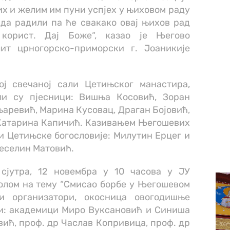
х и желим им пуни успјех у њиховом раду
ада радили па ће свакако овај њихов рад
корист. Дај Боже“, казао је Његово
ит црногорско-приморски г. Јоаникије
ј свечаној сали Цетињског манастира,
ли су пјесници: Вишња Косовић, Зоран
аревић, Марина Кусовац, Драган Бојовић,
 Катарина Капичић. Казивањем Његошевих
и Цетињске богословије: Милутин Ерцег и
Веселин Матовић.
сјутра, 12 новембра у 10 часова у ЈУ
олом на тему “Смисао борбе у Његошевом
или организатори, окосница овогодишње
ли: академици Миро Вуксановић и Синиша
ић, проф. др Часлав Копривица, проф. др