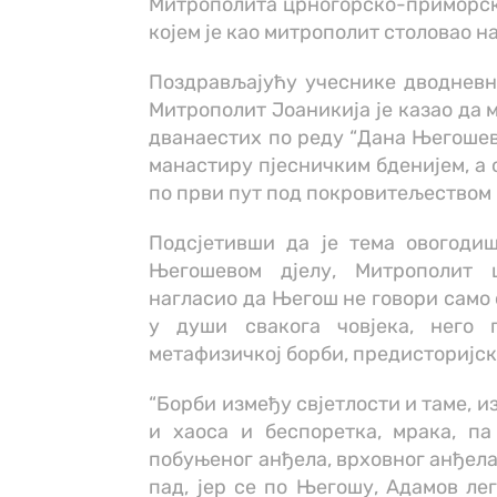
Митрополита црногорско-приморско
којем је као митрополит столовао н
Поздрављајућу учеснике дводневн
Митрополит Јоаникија је казао да м
дванаестих по реду “Дана Његошев
манастиру пјесничким бденијем, а 
по први пут под покровитељеством
Подсјетивши да је тема овогоди
Његошевом дјелу, Митрополит ц
нагласио да Његош не говори само о
у души свакога човјека, него п
метафизичкој борби, предисторијско
“Борби између свјетлости и таме, и
и хаоса и беспоретка, мрака, п
побуњеног анђела, врховног анђела С
пад, јер се по Његошу, Адамов ле