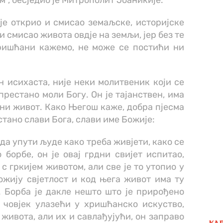
“, бесједио је Митрополит Јоаникије.
 је открио и смисао земаљске, историјске
и смисао живота овдје на земљи, јер без те
хришћани кажемо, не може се постићи ни
 исихаста, није неки молитвеник који се
престано моли Богу. Он је тајанствен, има
ни живот. Како Његош каже, добра пјесма
стано слави Бога, слави име Божије:
 да упути људе како треба живјети, како се
 борбе, он је овај грдни свијет испитао,
с гркијем животом, али све је то утопио у
ожију свјетлост и код њега живот има ту
. Борба је дакле нешто што је прирођено
човјек улазећи у хришћанско искуство,
живота, али их и савлађујући, он заправо