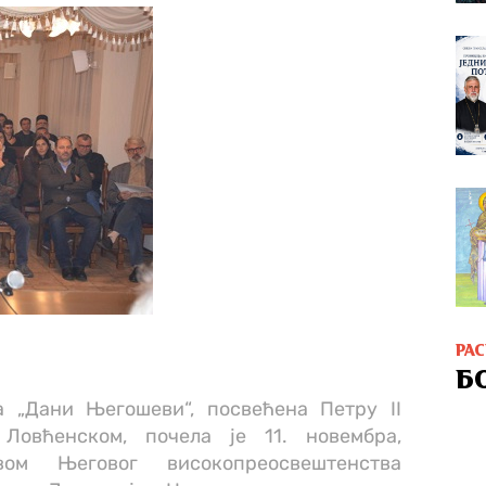
РА
Б
 „Дани Његошеви“, посвећена Петру II
Ловћенском, почела је 11. новембра,
ом Његовог високопреосвештенства