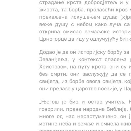
страдање крста добродјетељ и у 
живота, та борба, пролазећи кроз
прекаљена искушењем душа; (х)р
веже душу с небом како луча са
открива смисао земаљске истори
Црногорце да иду у одлучујућу битку
Додао је да он историјску борбу за 
Јеванђеља, у контекст спасења 
Христовом, на путу крста, они су 
без смрти, они заслужују да се 
свијета, из борбе овога свијета, 
они прелазе у царство поезије, у Ц
„Његош је био и остао учитељ. Њ
говорили, права народна Библија. 
многе од нас нерастумачено, он ј
истине неба и земље и смисла живо