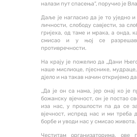
налази пут спасења“, поручио је Вл
Даље је нагласио да је то уједно и
личности, слободу савјести, за сл
гријеха, од таме и мрака, а онда, 
смисао и у њој се разрешава
противречности.
На крају је пожелио да „Дани Њег
наше мислиоце, пјеснике, мудраце
дјело и на такав начин откријемо д
„Да је он са нама, јер онај ко је 
божанску вјечност, он је постао св
иза нас, у прошлости па да се за
вјечност, испред нас и ми треба 
борбе и уводи нас у смисао живота.
Честитам организаторима, ове 