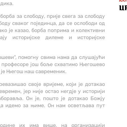
КА
адика.
Ц
 борба за слободу, прије свега за слободу
ободу сваког појединца, да се ослободи од
како је казао, борба поприма и колективни
ју историјске дилеме и историјске
ошеви“, помогну свима нама да слушајући
, професоре још боље схватимо Његошево
а је Његош наш савременик.
превазишао своје вријеме, који је дотакао
евремен, јер није остао негдје у историји
боравља. Он је, пошто је дотакао Божју
да идемо за њиме. Он нам осветљава пут
године их има више, на организацији