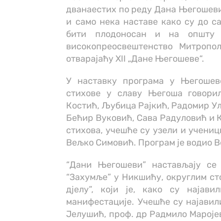
дванаестих по реду Дана Његошеви
и само нека наставе како су до с
бити плодоносан и на општу 
високопреосвештенство Митропол
отварајаћу XII „Дане Његошеве“.
У наставку програма у Његошево
стихове у славу Његоша говори
Костић, Љубица Рајкић, Радомир Уљ
Бећир Вуковић, Сава Радуловић и
стихова, учешће су узели и учениц
Вељко Симовић. Програм је водио 
“Дани Његошеви” настављају се 
“Захумље” у Никшићу, округлим ст
дјелу”, који је, како су најав
манифестације. Учешће су најави
Јелушић, проф. др Радмило Маројев