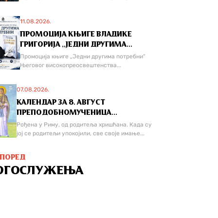
11.08.2026.
ПРОМОЦИЈА КЊИГЕ ВЛАДИКЕ
ГРИГОРИЈА ,,ЈЕДНИ ДРУГИМА...
Промоција књиге „Једни другима потребни“
Његовог високопреосвештенства...
07.08.2026.
КАЛЕНДАР ЗА 8. АВГУСТ
ПРЕПОДОБНОМУЧЕНИЦА...
Рођена у Риму, од родитеља хришћана. Када су
јој се родитељи упокојили, све своје имање...
СПОРЕД
ОГОСЛУЖЕЊА