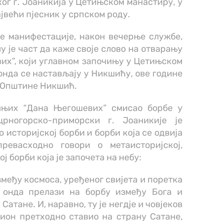
г г. Јоаникија у Цетињском манастиру, у
ајвећи пјесник у српском роду.
е манифестације, након вечерње службе,
у је част да каже своје слово на отварању
их”, који углавном започињу у Цетињском
онда се настављају у Никшићу, ове године
 Општине Никшић.
шњих “Дана Његошевих” смисао борбе у
рногорско-приморски г. Јоаникије је
 историјској борби и борби која се одвија
ревасходно говори о метаисторијској,
ј борби која је започета на небу:
змеђу космоса, уређеног свијета и поретка
а онда прелази на борбу између Бога и
атане. И, наравно, ту је негдје и човјеков
гион претходно ставио на страну Сатане,