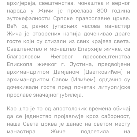
архијереја, свештенства, монаштва и верног
народа у Жичи је прослава 800 година
аутокефалности Српске православне цркве.
Већ од раних јутарњих часова манастир
Жича је отворених капија дочекивао драге
госте који су стизали из свих крајева света.
Свештенство и монаштво Епархије жичке, са
благословом Његовог преосвештенства
Епископа жичког г. Јустина, предвођени
архимандритом Дамјаном (Цветковићем) и
архимандритом Савом (Илићем), срдачно су
дочекивали госте пред почетак литургијске
прославе значајног јубилеја.
Као што је то од апостолских времена обичај
да се јединство пројављује кроз саборност,
наша Света црква је данас на светом месту
манастира Жиче подсетила на