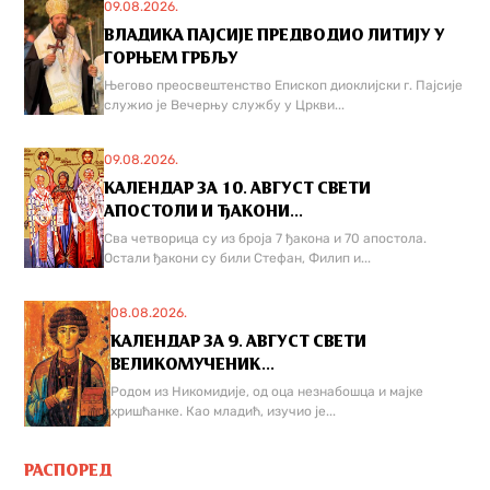
09.08.2026.
ВЛАДИКА ПАЈСИЈЕ ПРЕДВОДИО ЛИТИЈУ У
ГОРЊЕМ ГРБЉУ
Његово преосвештенство Епископ диоклијски г. Пајсије
служио је Вечерњу службу у Цркви...
09.08.2026.
КАЛЕНДАР ЗА 10. АВГУСТ СВЕТИ
АПОСТОЛИ И ЂАКОНИ...
Сва четворица су из броја 7 ђакона и 70 апостола.
Остали ђакони су били Стефан, Филип и...
08.08.2026.
КАЛЕНДАР ЗА 9. АВГУСТ СВЕТИ
ВЕЛИКОМУЧЕНИК...
Родом из Никомидије, од оца незнабошца и мајке
хришћанке. Као младић, изучио је...
РАСПОРЕД