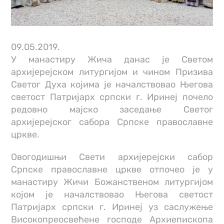
09.05.2019.
У манастиру Жича данас је Светом
архијерејском литургијом и чином Призива
Светог Духа којима је началствовао Његова
светост Патријарх српски г. Иринеј почело
редовно мајско заседање Светог
архијерејског сабора Српске православне
цркве.
Овогодишњи Свети архијерејски сабор
Српске православне цркве отпочео је у
манастиру Жичи Божанственом литургијом
којом је началствовао Његова светост
Патријарх српски г. Иринеј уз саслужење
Високопреосвећене господе Архиепископа