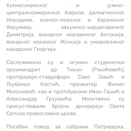
буеносаиреског и јужно-
централноамеричког Кирила, далматинског
Никодима, осечко-пољског и барањског
Херувима, захумско-херцеговачког
Димитрија, викарног моравичког Антонија,
викарног мохачког Исихија и умировљеног
канадског Георгија.
Саслуживали су и игуман студенички
архимандрит др Тихон (Ракићевић),
протојереји-ставрофори Саво Јовић и
Љубинко Костић, презвитер Филип
Милуновић, као и протођакони Иван Гашић и
Александар Грујовића. Молитвено су
присуствовали бројни архијереји Свете
Српске православне цркве.
Посебан повод за сабрање Патријарха,