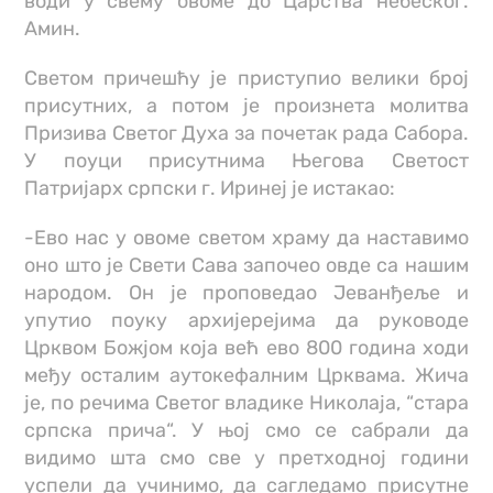
води у свему овоме до Царства небеског.
Амин.
Светом причешћу је приступио велики број
присутних, а потом је произнета молитва
Призива Светог Духа за почетак рада Сабора.
У поуци присутнима Његова Светост
Патријарх српски г. Иринеј је истакао:
-Ево нас у овоме светом храму да наставимо
оно што је Свети Сава започео овде са нашим
народом. Он је проповедао Јеванђеље и
упутио поуку архијерејима да руководе
Црквом Божјом која већ ево 800 година ходи
међу осталим аутокефалним Црквама. Жича
је, по речима Светог владике Николаја, “стара
српска прича“. У њој смо се сабрали да
видимо шта смо све у претходној години
успели да учинимо, да сагледамо присутне