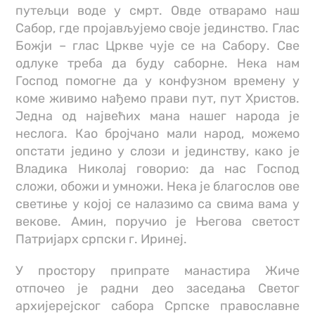
путељци воде у смрт. Овде отварамо наш
Сабор, где пројављујемо своје јединство. Глас
Божји – глас Цркве чује се на Сабору. Све
одлуке треба да буду саборне. Нека нам
Господ помогне да у конфузном времену у
коме живимо нађемо прави пут, пут Христов.
Једна од највећих мана нашег народа је
неслога. Као бројчано мали народ, можемо
опстати једино у слози и јединству, како је
Владика Николај говорио: да нас Господ
сложи, обожи и умножи. Нека је благослов ове
светиње у којој се налазимо са свима вама у
векове. Амин, поручио је Његова светост
Патријарх српски г. Иринеј.
У простору припрате манастира Жиче
отпочео је радни део заседања Светог
архијерејског сабора Српске православне