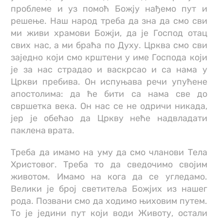
проблеме и уз помоћ Божју нађемо пут и
решење. Наш народ треба да зна да смо сви
ми живи храмови Божји, да је Господ отац
свих нас, а ми браћа по Духу. Црква смо сви
заједно који смо крштени у име Господа који
је за нас страдао и васкрсао и са нама у
Цркви пребива. Он испуњава речи упућене
апостолима: да ће бити са нама све до
свршетка века. Он нас се не одричи никада,
јер је обећао да Цркву неће надвладати
паклена врата.
Треба да имамо на уму да смо чланови Тела
Христовог. Треба то да сведочимо својим
животом. Имамо на кога да се угледамо.
Велики је број светитеља Божјих из нашег
рода. Позвани смо да ходимо њиховим путем.
То је једини пут који води Животу, остали