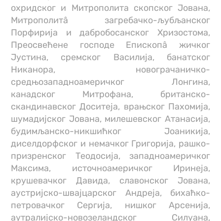
охридског и Митрополита скопског Јована,
Митрополитâ загребачко-љубљанског
Порфирија и дабробосанског Хризостома,
Преосвећене господе Епископâ жичког
Јустина, сремског Василија, банатског
Никанора, новограчаничко-
средњoзападноамеричког Лонгина,
канадског Митрофана, британско-
скандинавског Доситеја, врањског Пахомија,
шумадијског Јована, милешевског Атанасија,
будимљанско-никшићког Јоаникија,
диселдорфског и немачког Григорија, рашко-
призренског Теодосија, западноамеричког
Максима, источноамеричког Иринеја,
крушевачког Давида, славонског Јована,
аустријско-швајцарског Андреја, бихаћко-
петровачког Сергија, нишког Арсенија,
аутралијско-новозеландског Силуана,