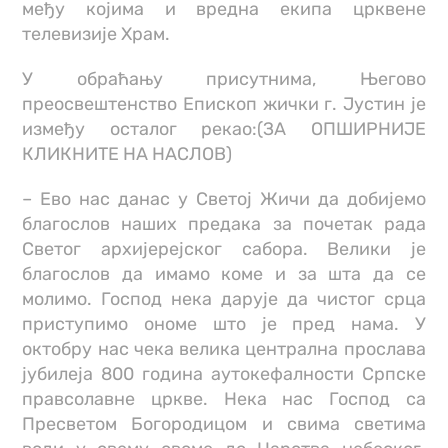
међу којима и вредна екипа црквене
телевизије Храм.
У обраћању присутнима, Његово
преосвештенство Епископ жички г. Јустин је
између осталог рекао:(ЗА ОПШИРНИЈЕ
КЛИКНИТЕ НА НАСЛОВ)
– Ево нас данас у Светој Жичи да добијемо
благослов наших предака за почетак рада
Светог архијерејског сабора. Велики је
благослов да имамо коме и за шта да се
молимо. Господ нека дарује да чистог срца
приступимо ономе што је пред нама. У
октобру нас чека велика централна прослава
јубилеја 800 година аутокефалности Српске
правсолавне цркве. Нека нас Господ са
Пресветом Богородицом и свима светима