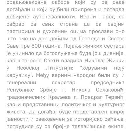
средњовековне саборе који су се овде
догађали и који су били припрема и потврда
добијене аутокефалности. Верни народ са
сабрао са свих страна да са својим
пастирима и духовним оцима прослави оно
што смо на дар добили од Господа и Светог
Саве пре 800 година. Појање жичких сестара
је учинило да богослужење буде још дивније,
као што рече Свети владика Николај Жички
у Небеској Литургији: “херувими поју
херувику“. Међу верним народом били су и
генереални секретар председника
Републике Србије г. Никола Селаковић,
градоначелник Краљева г. Предраг Терзић,
као и представници политичког и културног
живота. Да догађај буде представљен широј
јавности и овековечен за историјско сећање,
потрудиле су се бројне телевизијске екипе,