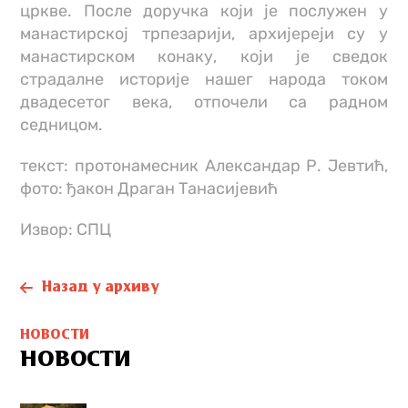
цркве. После доручка који је послужен у
манастирској трпезарији, архијереји су у
манастирском конаку, који је сведок
страдалне историје нашег народа током
двадесетог века, отпочели са радном
седницом.
текст: протонамесник Александар Р. Јевтић,
фото: ђакон Драган Танасијевић
Извор: СПЦ
Назад у архиву
НОВОСТИ
НОВОСТИ