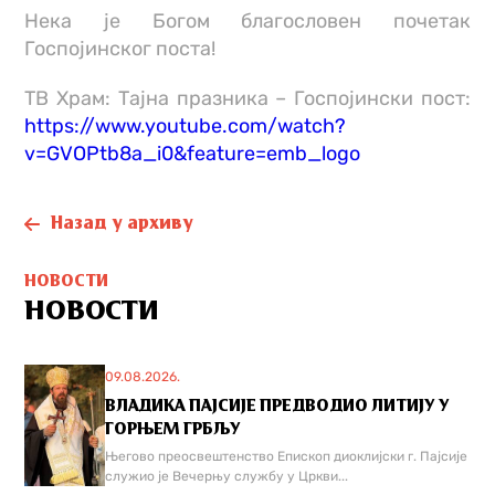
Нека је Богом благословен почетак
Госпојинског поста!
ТВ Храм: Тајна празника – Госпојински пост:
https://www.youtube.com/watch?
v=GVOPtb8a_i0&feature=emb_logo
Назад у архиву
НОВОСТИ
НОВОСТИ
09.08.2026.
ВЛАДИКА ПАЈСИЈЕ ПРЕДВОДИО ЛИТИЈУ У
ГОРЊЕМ ГРБЉУ
Његово преосвештенство Епископ диоклијски г. Пајсије
служио је Вечерњу службу у Цркви...