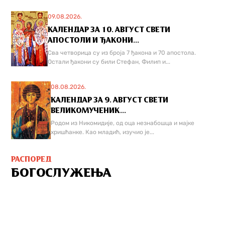
09.08.2026.
КАЛЕНДАР ЗА 10. АВГУСТ СВЕТИ
АПОСТОЛИ И ЂАКОНИ...
Сва четворица су из броја 7 ђакона и 70 апостола.
Остали ђакони су били Стефан, Филип и...
08.08.2026.
КАЛЕНДАР ЗА 9. АВГУСТ СВЕТИ
ВЕЛИКОМУЧЕНИК...
Родом из Никомидије, од оца незнабошца и мајке
хришћанке. Као младић, изучио је...
РАСПОРЕД
БОГОСЛУЖЕЊА