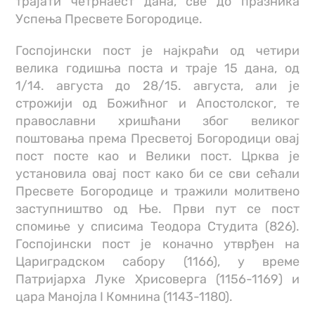
трајати четрнаест дана, све до празника
Успења Пресвете Богородице.
Госпојински пост је најкраћи од четири
велика годишња поста и траје 15 дана, од
1/14. августа до 28/15. августа, али је
строжији од Божићног и Апостолског, те
православни хришћани због великог
поштовања према Пресветој Богородици овај
пост посте као и Велики пост. Црква је
установила овај пост како би се сви сећали
Пресвете Богородице и тражили молитвено
заступништво од Ње. Први пут се пост
спомиње у списима Теодора Студита (826).
Госпојински пост је коначно утврђен на
Цариградском сабору (1166), у време
Патријарха Луке Хрисоверга (1156-1169) и
цара Манојла I Комнина (1143-1180).