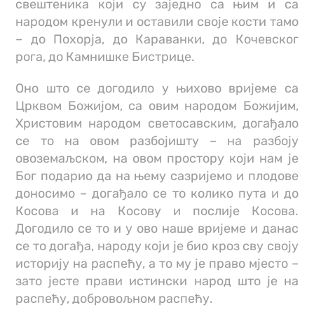
свештеника који су заједно са њим и са
народом кренули и оставили своје кости тамо
– до Похорја, до Караванки, до Кочевског
рога, до Камнишке Бистрице.
Оно што се догодило у њихово вријеме са
Црквом Божијом, са овим народом Божијим,
Христовим народом светосавским, догађало
се то на овом разбојишту – на разбоју
овоземаљском, на овом простору који нам је
Бог подарио да на њему сазријемо и плодове
доносимо – догађало се то колико пута и до
Косова и на Косову и послије Косова.
Догодило се то и у ово наше вријеме и данас
се то догађа, народу који је био кроз сву своју
историју на распећу, а то му је право мјесто –
зато јесте прави истински народ што је на
распећу, добровољном распећу.