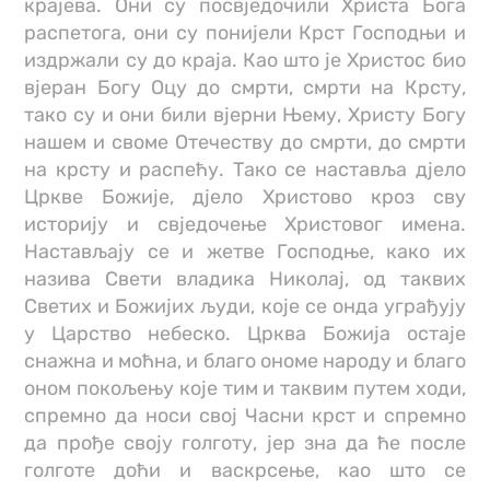
крајева. Они су посвједочили Христа Бога
распетога, они су понијели Крст Господњи и
издржали су до краја. Као што је Христос био
вјеран Богу Оцу до смрти, смрти на Крсту,
тако су и они били вјерни Њему, Христу Богу
нашем и своме Отечеству до смрти, до смрти
на крсту и распећу. Тако се наставља дјело
Цркве Божије, дјело Христово кроз сву
историју и свједочење Христовог имена.
Настављају се и жетве Господње, како их
назива Свети владика Николај, од таквих
Светих и Божијих људи, које се онда уграђују
у Царство небеско. Црква Божија остаје
снажна и моћна, и благо ономе народу и благо
оном покољењу које тим и таквим путем ходи,
спремно да носи свој Часни крст и спремно
да прође своју голготу, јер зна да ће после
голготе доћи и васкрсење, као што се