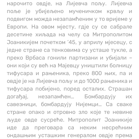
нарочито овдје, на Лијевча пољу. Лијевча
поље је убијељено мученичком крвљу и
подвигом можда незапамћеним у то вријеме у
Европи. На овом мјесту, гдје су се сабрале
десетине хиљада на челу са Митрополитом
Јоаникијем почетком ’45, у априлу мјесецу, с
једне стране са тенковима су усташе тукле, а
преко Врбаса гонили партизани и убијали –
они који су већ на Мајевцу уништили болницу
тифусара и рањеника, преко 800 њих, па и
овдје је на Лијевча пољу и до 1000 рањеника и
тифусара побијено, поред осталих. Страшан
догађај, незапамћен… Бомбардују их
савезници, бомбардују Нијемци… Са сваке
стране опако и отровно зло које те невине
људе овде сусреће. Митрополит Јоаникије
иде да преговара са неким несрећним
ондашњим усташким генералом овдје према