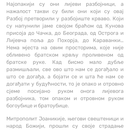
Најопакији су они лијеви разбојници, а
нажалост такви су били они који су овај
Разбој претворили у разбојиште крваво. Који
су напунили јаме својом браћом од Кунова
присоја до Чачка, до Београда, од Острогa и
Лијевча поља до Похорја, до Караванки…
Нема мјеста на овим просторима, које није
обливено братском крвљу проливеном од
братске руке. Кад бисмо мало дубље
размишљали, све ово што нам се догађало и
што се догађа, а бојати се и шта ће нам се
догађати у будућности, то је опако и отровно
сјеме посијано руком онога лијевога
разбојника, том опаком и отровном руком
богоубице и братоубице.
Митрополит Јоаникије, његови свештеници и
народ Божији, прошли су своје страдање