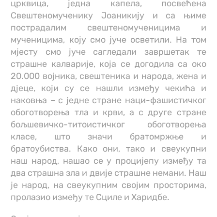
црквица, једна капела, посвећена
Свештеномученику Јоаникију и са њиме
пострадалим свештеномученицима и
мученицима, коју смо јуче осветили. На том
мјесту смо јуче сагледали завршетак те
страшне калварије, која се догодила са око
20.000 војника, свештеника и народа, жена и
дјеце, који су се нашли између чекића и
наковња – с једне стране наци-фашистичког
обоготворења тла и крви, а с друге стране
бољшевичко-титоистичког обоготворења
класе, што значи братомржње и
братоубиства. Како они, тако и свеукупни
наш народ, нашао се у процијепу између та
два страшна зла и двије страшне немани. Наш
је народ, на свеукупним својим просторима,
пролазио између те Сциле и Харидбе.