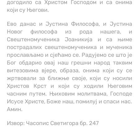
догодило са Христом Господом и са онима
који су Његови.
Ево данас и Јустина Философа, и Јустина
Новог философа из рода нашега, и
Свештеномученика Јоаникија и са њиме
пострадалих свештеномученика и мученика
прослављамо и сјећамо се. Радујемо се што је
Бог обдарио овај наш грешни народ таквим
витезовима вјере, образа, онима који су се
жртвовали за ближње своје, који су носили
Христов Крст и који су ходили Његовим
часним путем. Њиховим молитвама, Господе
Исусе Христе, Боже наш, помилуј и спаси нас.
Амин.
Извор: Часопис Светигора бр. 247