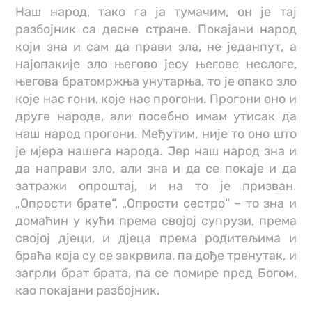
Наш народ, тако га ја тумачим, он је тај
разбојник са десне стране. Покајани народ
који зна и сам да прави зла, не једанпут, а
најопакије зло његово јесу његове неслоге,
његова братомржња унутарња, то је опако зло
које нас гони, које нас прогони. Прогони оно и
друге народе, али посебно имам утисак да
наш народ прогони. Међутим, није то оно што
је мјера нашега народа. Јер наш народ зна и
да направи зло, али зна и да се покаје и да
затражи опроштај, и на то је призван.
„Опрости брате“, „Опрости сестро“ – то зна и
домаћин у кући према својој супрузи, према
својој дјеци, и дјеца према родитељима и
браћа која су се закрвила, па дође тренутак, и
загрли брат брата, па се помире пред Богом,
као покајани разбојник.