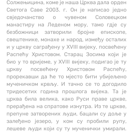
Солжењицина, коме је наша Црква дала орден
Светога Саве 2003. г. Он је написао једно
свједочанство о чувеном Соловецком
манастиру на Леденом мору, тамо гдје су
безбожници затворили бројне епископе,
свештенике, монахе и народ, између осталих
и у цркву саграђену у XVIII вијеку, посвећену
Распећу Христовом. Старац Зосима који је
био у то вријеме, у XVIII вијеку, подигао је ту
цркву посвећену Христовом Распећу,
прорекавши да ће то мјесто бити убијељено
мученичком крвљу. И тачно се то догодило
тридесетих година прошлога вијека. Та је
црква била велика, како Руси праве цркве,
прерађена на спратове изнутра. Из те цркве,
препуне затворених људи, бацали су доље у
залеђено језеро, у ком су пробили рупу,
лешеве људи који су ту мученички умирали.