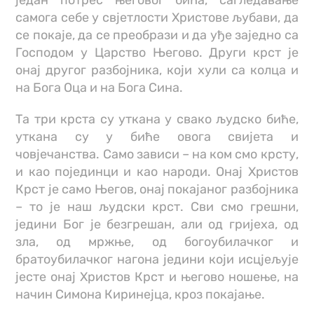
један потрес његовог бића, сагледавање
самога себе у свјетлости Христове љубави, да
се покаје, да се преобрази и да уђе заједно са
Господом у Царство Његово. Други крст је
онај другог разбојника, који хули са колца и
на Бога Оца и на Бога Сина.
Та три крста су уткана у свако људско биће,
уткана су у биће овога свијета и
човјечанства. Само зависи – на ком смо крсту,
и као појединци и као народи. Онај Христов
Крст је само Његов, онај покајаног разбојника
– то је наш људски крст. Сви смо грешни,
једини Бог је безгрешан, али од гријеха, од
зла, од мржње, од богоубилачког и
братоубилачког нагона једини који исцјељује
јесте онај Христов Крст и његово ношење, на
начин Симона Киринејца, кроз покајање.