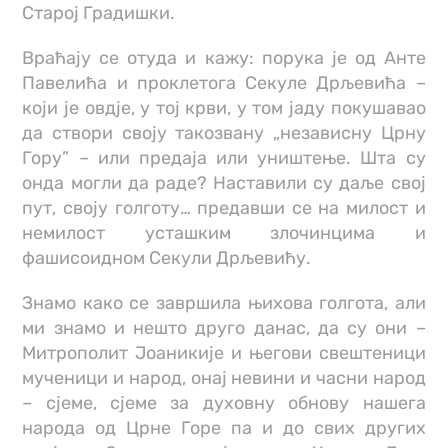
Старој Градишки.
Враћају се отуда и кажу: порука је од Анте
Павелића и проклетога Секуле Дрљевића –
који је овдје, у тој крви, у том јаду покушавао
да створи своју такозвану „независну Црну
Гору” – или предаја или уништење. Шта су
онда могли да раде? Наставили су даље свој
пут, своју голготу… предавши се на милост и
немилост усташким злочинцима и
фашисоидном Секули Дрљевићу.
Знамо како се завршила њихова голгота, али
ми знамо и нешто друго данас, да су они –
Митрополит Јоаникије и његови свештеници
мученици и народ, онај невини и часни народ
– сјеме, сјеме за духовну обнову нашега
народа од Црне Горе па и до свих других