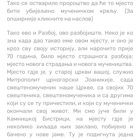
Тако се остварило пророштво да ће то мјесто
бити убијељено мученичком крвљу. (За
опширније кликните на наслов)
Тако ево и Разбој, ово разбојиште. Неко је ко
зна када дао такво име овом мјесту, и оно је
кроз сву своју историју, али нарочито прије
70 година, било мјесто страшнога разбоја;
мјесто новога страдања и новога мучеништва.
Мјесто гдје је, у старој цркви вашој, служио
Митрополит црногорски Јоаникије, сада
свештеномученик наше Цркве, са својих 70
свештеника, свештеномученика и са другима
који су се ту причестили, и који су мученички
окончали свој живот. Ми смо јуче били у
Камнишкој Бистрици, на мјесту гдје је
неколико хиљада њих заклано, побијено и
бачено у нове јаме. Ту је подигнута једна