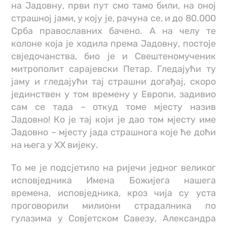
на Јадовну, први пут смо тамо били, на онoj
страшнoj јами, у коју је, рачуна се, и до 80.000
Срба православних бачено. А на челу те
колоне која је ходила према Јадовну, постоје
свједочанства, био је и Свештеномученик
митрополит сарајевски Петар. Гледајући ту
јаму и гледајући тај страшни догађај, скоро
јединствен у том времену у Европи, задивио
сам се тада – откуд томе мјесту назив
Јадовно! Ко је тај који је дао том мјесту име
Јадовно – мјесту јада страшнога које ће доћи
на њега у XX вијеку.
То ме је подсјетило на ријечи једног великог
исповједника Имена Божијега нашега
времена, исповједника, кроз чија су уста
проговорили милиони страдалника по
гулазима у Совјетском Савезу, Александра