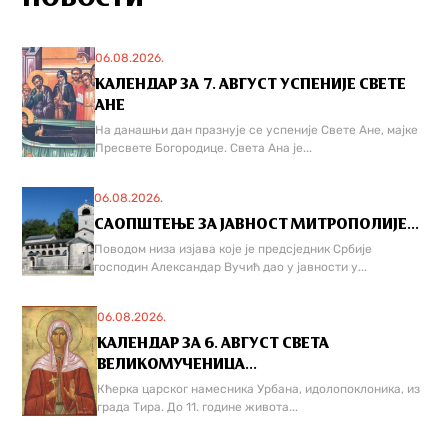
06.08.2026.
КАЛЕНДАР ЗА 7. АВГУСТ УСПЕНИЈЕ СВЕТЕ
АНЕ
На данашњи дан празнује се успеније Свете Ане, мајке
Пресвете Богородице. Света Ана је...
06.08.2026.
САОПШТЕЊЕ ЗА ЈАВНОСТ МИТРОПОЛИЈЕ...
Поводом низа изјава које је предсједник Србије
господин Александар Вучић дао у јавности у...
06.08.2026.
КАЛЕНДАР ЗА 6. АВГУСТ СВЕТА
ВЕЛИКОМУЧЕНИЦА...
Кћерка царског намесника Урбана, идолопоклоника, из
града Тира. До 11. године живота...