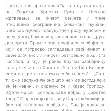
Постоје три врсте распећа, јер су три крста
на Голготи: Христов Крст и Његово
жртвовање за живот свијета и тиме
откривење безграничне божанске љубави,
Бога као љубави, свеукупном роду људском и
свеукупној божанској творевини, и она друга
два крста. Први је онај покајаног разбојника,
који се потресао сагледавши свој живот и
своје злочине у личности безгрешнога Христа
Господа, и који је рекао другом разбојнику
који је хулио на Христа: „Ако си Син Божији,
сиђи са крста, помози и себи и нама“ – „Ја и
ти смо заслужили оно што нам се догодило а
он је невин“, и окренуо се и казао Господу:
„Сјети ме се, Господе, када дођеш у Царство
твоје.“ И први који је ушао у Царство Божије је
био тај покајани разбојник. Био је довољан