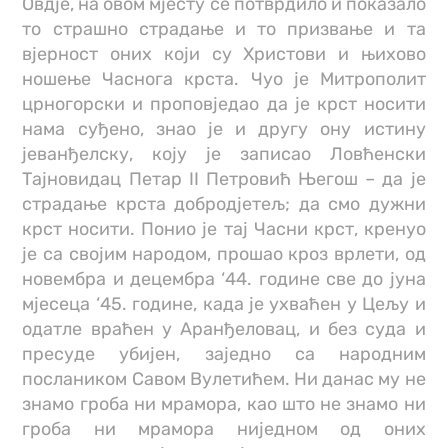
Овдје, на овом мјесту се потврдило и показало
то страшно страдање и то призвање и та
вјерност оних који су Христови и њихово
ношење Часнога крста. Чуо је Mитрополит
црногорски и проповједао да је крст носити
нама суђено, знао је и другу ону истину
јеванђелску, коју је записао Ловћенски
Тајновидац Петар II Петровић Његош – да је
страдање крста добродјетељ; да смо дужни
крст носити. Понио је тај Часни крст, кренуо
је са својим народом, прошао кроз врлети, од
новембра и децембра ‘44. године све до јуна
мјесеца ‘45. године, када је ухваћен у Цељу и
одатле враћен у Аранђеловац, и без суда и
пресуде убијен, заједно са народним
послаником Савом Вулетићем. Ни данас му не
знамо гроба ни мрамора, као што не знамо ни
гроба ни мрамора ниједном од оних