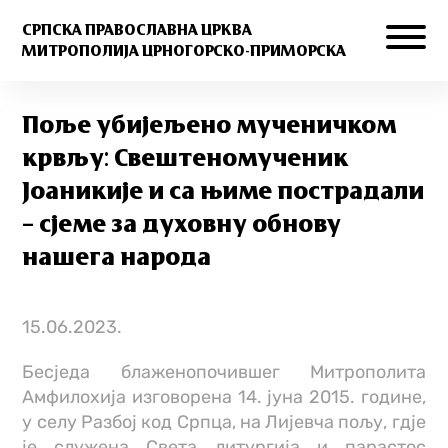
СРПСКА ПРАВОСЛАВНА ЦРКВА
МИТРОПОЛИЈА ЦРНОГОРСКО-ПРИМОРСКА
Поље убијељено мученичком
крвљу: Свештеномученик
Јоаникије и са њиме пострадали
– сјеме за духовну обнову
нашега народа
15.06.2023.
Бесједа блаженопочившег Митрополита
Амфилохија изговорена 14. јуна 2015. године,
у селу Разбој код Српца, на Лијевча пољу, гдје
је служена Света литургија и парастос