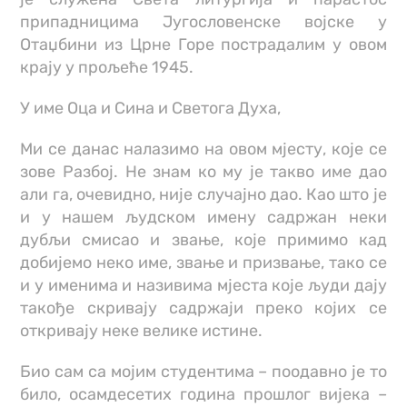
припадницима Југословенске војске у
Отаџбини из Црне Горе пострадалим у овом
крају у прољеће 1945.
У име Оца и Сина и Светога Духа,
Ми се данас налазимо на овом мјесту, које се
зове Разбој. Не знам ко му је такво име дао
али га, очевидно, није случајно дао. Као што је
и у нашем људском имену садржан неки
дубљи смисао и звање, које примимо кад
добијемо неко име, звање и призвање, тако се
и у именима и називима мјеста које људи дају
такође скривају садржаји преко којих се
откривају неке велике истине.
Био сам са мојим студентима – поодавно је то
било, осамдесетих година прошлог вијека –