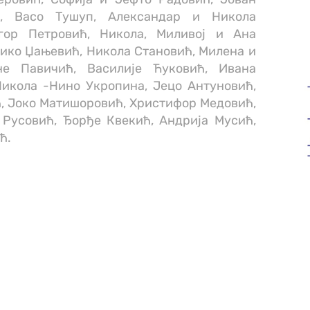
ић, Васо Тушуп, Александар и Никола
гор Петровић, Никола, Миливој и Ана
ико Џањевић, Никола Становић, Милена и
не Павичић, Василије Ћуковић, Ивана
Никола -Нино Укропина, Јецо Антуновић,
, Јоко Матишоровић, Христифор Медовић,
Русовић, Ђорђе Квекић, Андрија Мусић,
ћ.