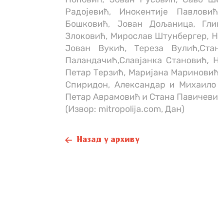
Радојевић, Инокентије Павлов
Бошковић, Јован Дољаница, Гли
Злоковић, Мирослав Штунбергер, Н
Јован Вукић, Тереза Вулић,Ста
Паландачић,Славјанка Становић, 
Петар Терзић, Маријана Мариновић
Спиридон, Александар и Михаило 
Петар Аврамовић и Стана Павичеви
(Извор: mitropolija.com, Дан)
Назад у архиву