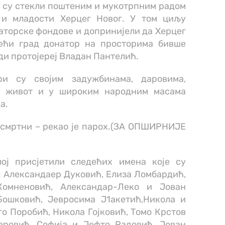
то су стекли поштеним и мукотрпним радом
 и младости Херцег Новог. У том циљу
аторске фондове и допринијели да Херцег
већи град донатор на просторима бивше
једи протојереј Владан Пантелић.
ри су својим задужбинама, даровима,
и живот и у широким народним масама
а.
бесмртни – рекао је парох.(ЗА ОПШИРНИЈЕ
ој присјетили следећих имена које су
 Александаер Дуковић, Елиза Ломбардић,
омненовић, Александар-Леко и Јован
Бошковић, Јевросима Ј1акетић,Никола и
го Поробић, Никола Гојковић, Томо Крстов
еровић, Софија и Јефто Радовић, Јован