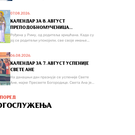
07.08.2026.
КАЛЕНДАР ЗА 8. АВГУСТ
ПРЕПОДОБНОМУЧЕНИЦА...
Рођена у Риму, од родитеља хришћана. Када су
јој се родитељи упокојили, све своје имање...
06.08.2026.
КАЛЕНДАР ЗА 7. АВГУСТ УСПЕНИЈЕ
СВЕТЕ АНЕ
На данашњи дан празнује се успеније Свете
Ане, мајке Пресвете Богородице. Света Ана је...
СПОРЕД
ОГОСЛУЖЕЊА