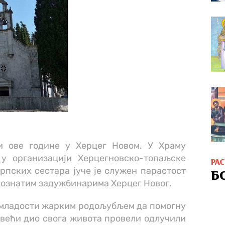
и ове године у Херцег Новом. У Храму
 у организацији Херцегновско-топаљске
РА
рпских сестара јуче је служен парастост
Б
ознатим задужбинарима Херцег Новог.
у младости жарким родољубљем да помогну
 већи дио свога живота провели одлучили