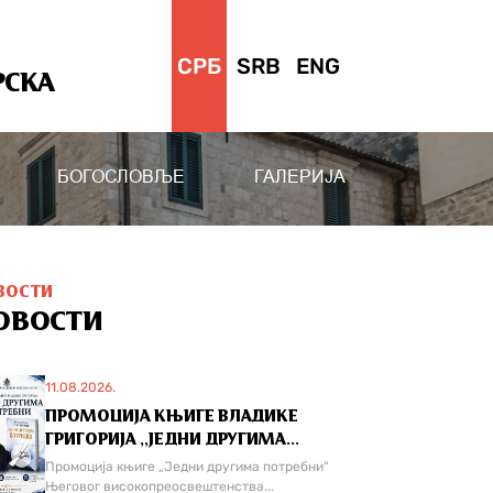
СРБ
SRB
ENG
РСКА
БОГОСЛОВЉЕ
ГАЛЕРИЈА
ВОСТИ
ОВОСТИ
11.08.2026.
ПРОМОЦИЈА КЊИГЕ ВЛАДИКЕ
ГРИГОРИЈА ,,ЈЕДНИ ДРУГИМА...
Промоција књиге „Једни другима потребни“
Његовог високопреосвештенства...