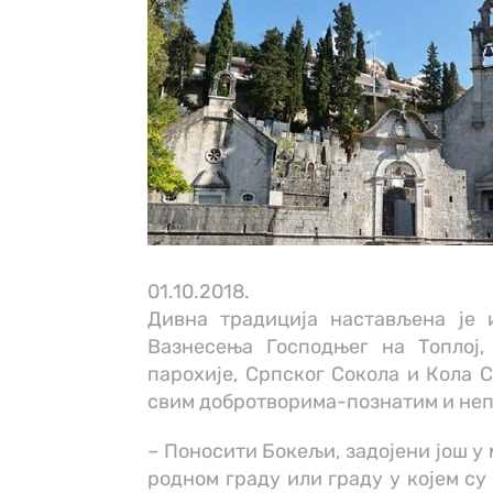
01.10.2018.
Дивна традиција настављена је 
Вазнесења Господњег на Топлој,
парохије, Српског Сокола и Кола С
свим добротворима-познатим и неп
– Поносити Бокељи, задојени још 
родном граду или граду у којем су