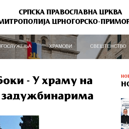
СРПСКА ПРАВОСЛАВНА ЦРКВА
МИТРОПОЛИЈА ЦРНОГОРСКО-ПРИМО
ОГОСЛУЖЕЊА
ХРАМОВИ
СВЕШТЕНСТВО
НО
оки - У храму на
Н
с задужбинарима