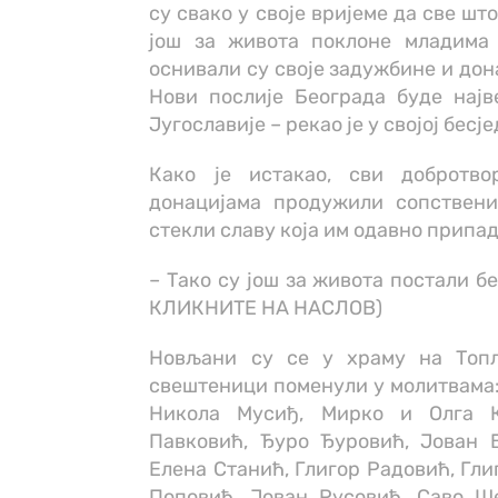
су свако у своје вријеме да све ш
још за живота поклоне младима
оснивали су своје задужбине и дон
Нови послије Београда буде нај
Југославије – рекао је у својој бес
Како је истакао, сви добротво
донацијама продужили сопствен
стекли славу која им одавно припад
– Тако су још за живота постали 
КЛИКНИТЕ НА НАСЛОВ)
Новљани су се у храму на Топл
свештеници поменули у молитвама:
Никола Мусиђ, Мирко и Олга К
Павковић, Ђуро Ђуровић, Јован 
Елена Станић, Глигор Радовић, Гли
Поповић, Јован Русовић, Саво Ш