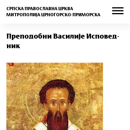
СРПСКА ПРАВОСЛАВНА ЦРКВА
МИТРОПОЛИЈА ЦРНОГОРСКО-ПРИМОРСКА
Пре­по­доб­ни Ва­си­ли­је Ис­по­вед­
ник