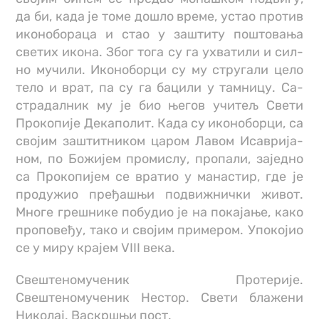
да би, ка­да је то­ме до­шло вре­ме, устао про­тив
ико­но­бо­ра­ца и стао у за­шти­ту по­што­ва­ња
све­тих ико­на. Због то­га су га ухва­ти­ли и сил­
но му­чи­ли. Ико­но­бор­ци су му стру­га­ли це­ло
те­ло и врат, па су га ба­ци­ли у там­ни­цу. Са­
стра­дал­ник му је био ње­гов учи­тељ Све­ти
Про­ко­пи­је Де­ка­по­лит. Ка­да су ико­но­бор­ци, са
сво­јим за­штит­ни­ком царoм Ла­вом Иса­ври­ја­
ном, по Бо­жи­јем про­ми­слу, про­па­ли, за­јед­но
са Про­ко­пи­јем се вра­тио у ма­на­стир, где је
про­ду­жио пре­ђа­шњи под­ви­жнич­ки жи­вот.
Мно­ге гре­шни­ке по­бу­дио је на по­ка­ја­ње, ка­ко
про­по­ве­ђу, та­ко и сво­јим при­ме­ром. Упо­ко­јио
се у ми­ру кра­јем VIII ве­ка. ­
Свештеномученик Протерије.
Свештеномученик Нестор. Свети блажени
Николај. Васкршњи пост.