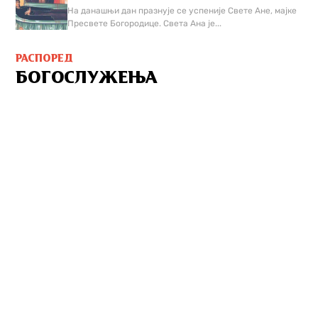
На данашњи дан празнује се успеније Свете Ане, мајке
Пресвете Богородице. Света Ана је...
РАСПОРЕД
БОГОСЛУЖЕЊА