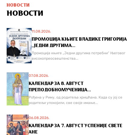
НОВОСТИ
НОВОСТИ
11.08.2026.
ПРОМОЦИЈА КЊИГЕ ВЛАДИКЕ ГРИГОРИЈА
,,ЈЕДНИ ДРУГИМА...
Промоција књиге „Једни другима потребни“ Његовог
високопреосвештенства...
07.08.2026.
КАЛЕНДАР ЗА 8. АВГУСТ
ПРЕПОДОБНОМУЧЕНИЦА...
Рођена у Риму, од родитеља хришћана. Када су јој се
родитељи упокојили, све своје имање...
06.08.2026.
КАЛЕНДАР ЗА 7. АВГУСТ УСПЕНИЈЕ СВЕТЕ
АНЕ