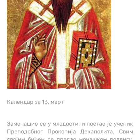
Календар за 13. март
За­мо­на­шио се у мла­до­сти, и по­стао je уче­ник
Пре­по­доб­ног Про­ко­пи­ја Де­ка­по­ли­та. Свим
сво­јим би­ћем се пре­дао мо­на­шком под­ви­гу,