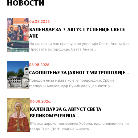
НОВОСТИ
06.08.2026.
КАЛЕНДАР ЗА 7. АВГУСТ УСПЕНИЈЕ СВЕТЕ
АНЕ
На данашњи дан празнује се успеније Свете Ане, мајке
Пресвете Богородице. Света Ана је...
06.08.2026.
САОПШТЕЊЕ ЗА ЈАВНОСТ МИТРОПОЛИЈЕ...
Поводом низа изјава које је предсједник Србије
господин Александар Вучић дао у јавности у...
06.08.2026.
КАЛЕНДАР ЗА 6. АВГУСТ СВЕТА
ВЕЛИКОМУЧЕНИЦА...
Кћерка царског намесника Урбана, идолопоклоника, из
града Тира. До 11. године живота...