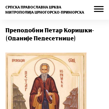
СРПСКА ПРАВОСЛАВНА ЦРКВА
МИТРОПОЛИЈА ЦРНОГОРСКО-ПРИМОРСКА
Пре­по­доб­ни Пе­тар Ко­ри­шки-
(Оданије Педесетнице)