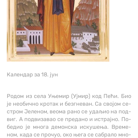
Календар за 18. јун
Ро­дом из се­ла Уње­мир (Уј­мир) код Пе­ћи. Био
је нео­бич­но кро­так и безг­не­ван. Са сво­јом се­
стром Је­ле­ном, ве­о­ма ра­но се уда­љио на под­
виг. А под­ви­за­вао се пре­да­но и ис­трај­но. По­
бе­дио је мно­га де­мон­ска ис­ку­ше­ња. Вре­ме­
ном, ка­да се про­чуо, око ње­га се са­бра­ло мно­