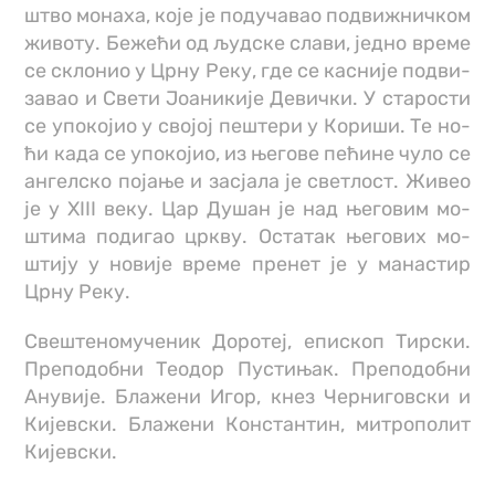
штво мо­на­ха, ко­је је под­у­ча­вао под­ви­жнич­ком
жи­во­ту. Бе­же­ћи од људ­ске сла­ви, јед­но вре­ме
се скло­нио у Цр­ну Ре­ку, где се ка­сни­је под­ви­
за­вао и Све­ти Јо­а­ни­ки­је Де­вич­ки. У ста­ро­сти
се упо­ко­јио у сво­јој пе­ште­ри у Ко­ри­ши. Те но­
ћи ка­да се упо­ко­јио, из ње­го­ве пе­ћи­не чу­ло се
ан­гел­ско по­ја­ње и за­сја­ла је све­тлост. Жи­вео
је у XIII­ ве­ку. Цар Ду­шан је над ње­го­вим мо­
шти­ма по­ди­гао цр­кву. Оста­так ње­го­вих мо­
шти­ју у но­ви­је вре­ме пре­нет је у ма­на­стир
Цр­ну Ре­ку.
Свештеномученик Доротеј, епископ Тирски.
Преподобни Теодор Пустињак. Преподобни
Анувије. Блажени Игор, кнез Черниговски и
Кијевски. Блажени Константин, митрополит
Кијевски.