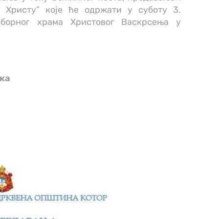
у Христу” које ће одржати у суботу 3.
аборног храма Христовог Васкрсења у
ска