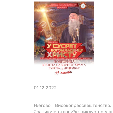
01.12.2022.
Његово Високопреосвештенство,
Јоаникије отвориће циклус преда