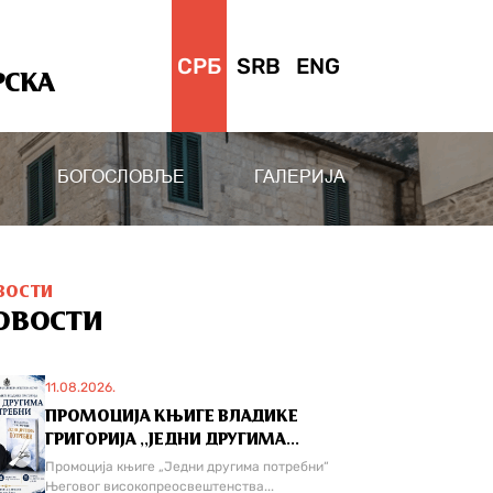
СРБ
SRB
ENG
РСКА
БОГОСЛОВЉЕ
ГАЛЕРИЈА
ВОСТИ
ОВОСТИ
11.08.2026.
ПРОМОЦИЈА КЊИГЕ ВЛАДИКЕ
ГРИГОРИЈА ,,ЈЕДНИ ДРУГИМА...
Промоција књиге „Једни другима потребни“
Његовог високопреосвештенства...