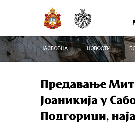
НАСЛОВНА
НОВОСТИ
Б
Предавање Мит
Јоаникија у Са
Подгорици, нај