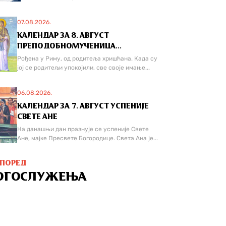
07.08.2026.
КАЛЕНДАР ЗА 8. АВГУСТ
ПРЕПОДОБНОМУЧЕНИЦА...
Рођена у Риму, од родитеља хришћана. Када су
јој се родитељи упокојили, све своје имање...
06.08.2026.
КАЛЕНДАР ЗА 7. АВГУСТ УСПЕНИЈЕ
СВЕТЕ АНЕ
На данашњи дан празнује се успеније Свете
Ане, мајке Пресвете Богородице. Света Ана је...
СПОРЕД
ОГОСЛУЖЕЊА