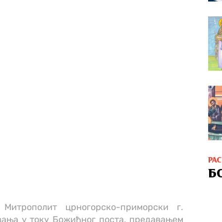
РА
Б
 Митрополит црногорско-приморски г.
вања у току Божићног поста, предавањем