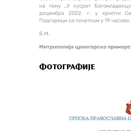
на тему ,,У сусрет Богомладенц
децембра 2022. г. у крипти С
Подгорици са почетком у 19 часова.
Б.М.
Митрополија црногорско примор
ФОТОГРАФИЈЕ