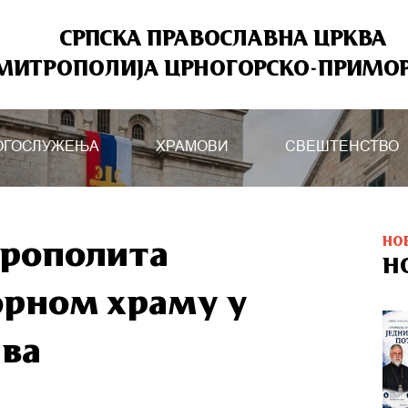
СРПСКА ПРАВОСЛАВНА ЦРКВА
МИТРОПОЛИЈА ЦРНОГОРСКО-ПРИМО
ОГОСЛУЖЕЊА
ХРАМОВИ
СВЕШТЕНСТВО
НО
рополита
Н
борном храму у
ава