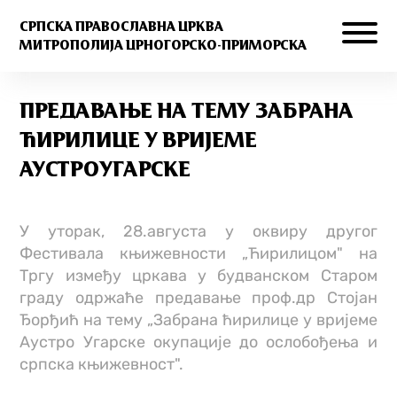
СРПСКА ПРАВОСЛАВНА ЦРКВА
МИТРОПОЛИЈА ЦРНОГОРСКО-ПРИМОРСКА
ПРЕДАВАЊЕ НА ТЕМУ ЗАБРАНА
ЋИРИЛИЦЕ У ВРИЈЕМЕ
АУСТРОУГАРСКЕ
У уторак, 28.августа у оквиру другог
Фестивала књижевности „Ћирилицом" на
Тргу између цркава у будванском Старом
граду одржаће предавање проф.др Стојан
Ђорђић на тему „Забрана ћирилице у вријеме
Аустро Угарске окупације до ослобођења и
српска књижевност".