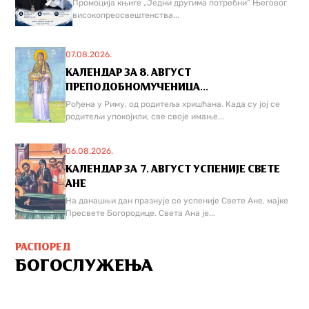
Промоција књиге „Једни другима потребни“ Његовог
високопреосвештенства...
07.08.2026.
КАЛЕНДАР ЗА 8. АВГУСТ
ПРЕПОДОБНОМУЧЕНИЦА...
Рођена у Риму, од родитеља хришћана. Када су јој се
родитељи упокојили, све своје имање...
06.08.2026.
КАЛЕНДАР ЗА 7. АВГУСТ УСПЕНИЈЕ СВЕТЕ
АНЕ
На данашњи дан празнује се успеније Свете Ане, мајке
Пресвете Богородице. Света Ана је...
РАСПОРЕД
БОГОСЛУЖЕЊА