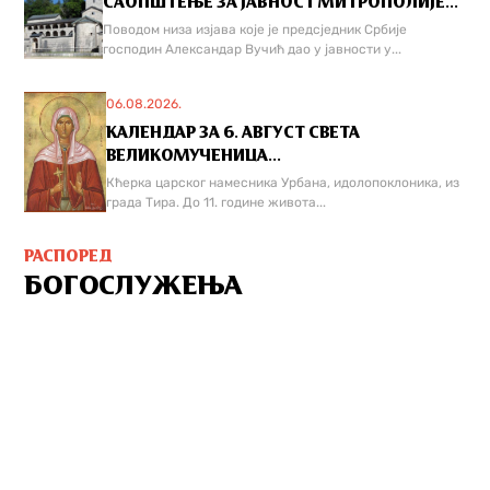
САОПШТЕЊЕ ЗА ЈАВНОСТ МИТРОПОЛИЈЕ...
Поводом низа изјава које је предсједник Србије
господин Александар Вучић дао у јавности у...
06.08.2026.
КАЛЕНДАР ЗА 6. АВГУСТ СВЕТА
ВЕЛИКОМУЧЕНИЦА...
Кћерка царског намесника Урбана, идолопоклоника, из
града Тира. До 11. године живота...
РАСПОРЕД
БОГОСЛУЖЕЊА