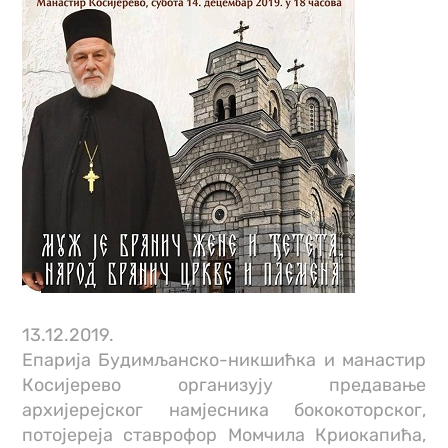
13.12.2019.
Епарија Будимљанско-никшићка и манастир
Косијерево организују предавање
архијерејског намјесника бококоторског,
потојереја ставрофор Момчила Криокапића,