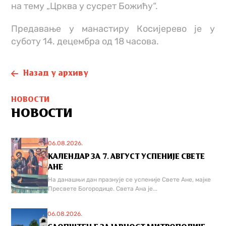
на тему „Црква у сусрет Божићу“.
Предавање у манастиру Косијерево је у
суботу 14. децембра од 18 часова.
Назад у архиву
НОВОСТИ
НОВОСТИ
06.08.2026.
КАЛЕНДАР ЗА 7. АВГУСТ УСПЕНИЈЕ СВЕТЕ
АНЕ
На данашњи дан празнује се успеније Свете Ане, мајке
Пресвете Богородице. Света Ана је...
06.08.2026.