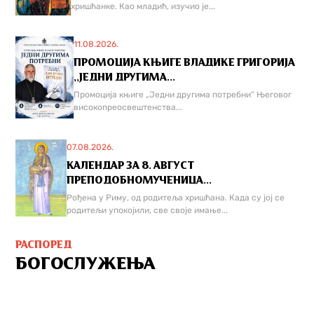
хришћанке. Као младић, изучио је...
11.08.2026.
ПРОМОЦИЈА КЊИГЕ ВЛАДИКЕ ГРИГОРИЈА
,,ЈЕДНИ ДРУГИМА...
Промоција књиге „Једни другима потребни“ Његовог
високопреосвештенства...
07.08.2026.
КАЛЕНДАР ЗА 8. АВГУСТ
ПРЕПОДОБНОМУЧЕНИЦА...
Рођена у Риму, од родитеља хришћана. Када су јој се
родитељи упокојили, све своје имање...
РАСПОРЕД
БОГОСЛУЖЕЊА