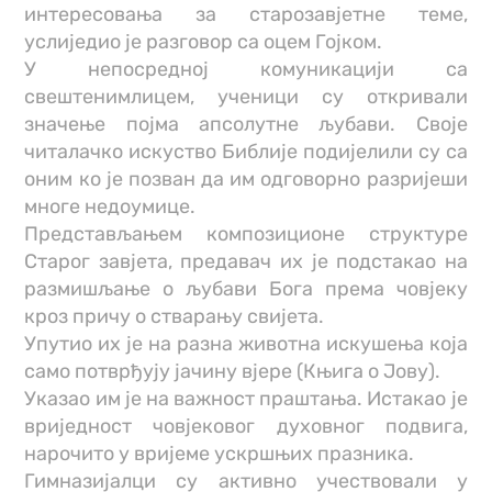
интересовања за старозавјетне теме,
услиједио је разговор са оцем Гојком.
У непосредној комуникацији са
свештенимлицем, ученици су откривали
значење појма апсолутне љубави. Своје
читалачко искуство Библије подијелили су са
оним ко је позван да им одговорно разријеши
многе недоумице.
Представљањем композиционе структуре
Старог завјета, предавач их је подстакао на
размишљање о љубави Бога према човјеку
кроз причу о стварању свијета.
Упутио их је на разна животна искушења која
само потврђују јачину вјере (Књига о Јову).
Указао им је на важност праштања. Истакао је
вриједност човјековог духовног подвига,
нарочито у вријеме ускршњих празника.
Гимназијалци су активно учествовали у