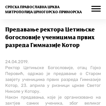
СРПСКА ПРАВОСЛАВНА ЦРКВА
МИТРОПОЛИЈА ЦРНОГОРСКО-ПРИМОРСКА
Предавање ректора Цетињске
богословије ученицима првих
разреда Гимназије Котор
24.04.2019.
Ректор Цетињске Богословије, отац Гојко
Перовић, одржао је предавање о Старом
завјету ученицима првих разреда Гимназије
Котор, 23. априла у ризници цркве Светог
Николе у Котору.
Након предавања, које је организовано на
захтјев самих ученика, због великог