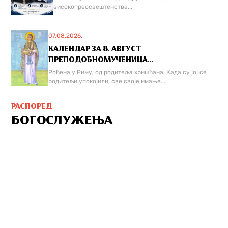
високопреосвештенства...
07.08.2026.
КАЛЕНДАР ЗА 8. АВГУСТ
ПРЕПОДОБНОМУЧЕНИЦА...
Рођена у Риму, од родитеља хришћана. Када су јој се
родитељи упокојили, све своје имање...
РАСПОРЕД
БОГОСЛУЖЕЊА