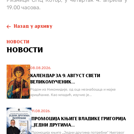
Ризници СПЦ Котор, у четвртак 4. априла у
19.00 часова.
Назад у архиву
НОВОСТИ
НОВОСТИ
08.08.2026.
КАЛЕНДАР ЗА 9. АВГУСТ СВЕТИ
ВЕЛИКОМУЧЕНИК...
Родом из Никомидије, од оца незнабошца и мајке
хришћанке. Као младић, изучио је...
11.08.2026.
ПРОМОЦИЈА КЊИГЕ ВЛАДИКЕ ГРИГОРИЈА
,,ЈЕДНИ ДРУГИМА...
Промоција књиге „Једни другима потребни“ Његовог