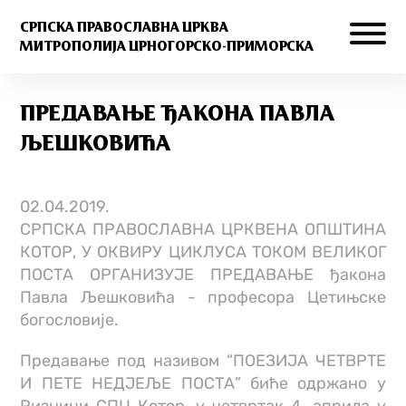
СРПСКА ПРАВОСЛАВНА ЦРКВА
МИТРОПОЛИЈА ЦРНОГОРСКО-ПРИМОРСКА
ПРЕДАВАЊЕ ЂАКОНА ПАВЛА
ЉЕШКОВИЋА
02.04.2019.
СРПСКА ПРАВОСЛАВНА ЦРКВЕНА ОПШТИНА
КОТОР, У ОКВИРУ ЦИКЛУСА ТОКОМ ВЕЛИКОГ
ПОСТА ОРГАНИЗУЈЕ ПРЕДАВАЊЕ ђакона
Павла Љешковића - професора Цетињске
богословије.
Предавање под називом “ПОЕЗИЈА ЧЕТВРТЕ
И ПЕТЕ НЕДЈЕЉЕ ПОСТА” биће одржано у