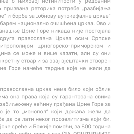
вање о њиховој истинитости у редовним
ћ призвана реторика потребе „разбијања
“ и борбе за „обнову аутокефалне цркве“
 барем национално очишћена црква. Ово и
анашње Црне Горе никада није постојала
 друга православна Црква осим Српске
итрополијом црногорско-приморском и
дима се може и више казати, али су они
кретну ствар и за овај вјештачки створен
не Горе намеће тврдње које не жели да
 православна црква нема било који облик
има она права која су гарантована свима
у забиљежену већину грађана Црне Горе за
ко је то „монопол“ који држава жели да
ба да се лати неког прозелитизма који би,
ијске среће и Божије помоћи, за 800 година