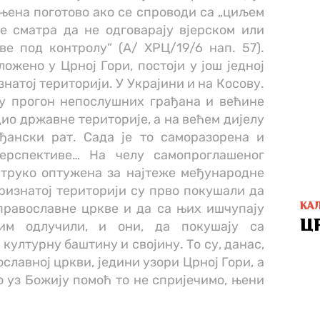
њена поготово ако се спроводи са „циљем
се сматра да не одговарају вјерском или
е под контролу“ (А/ ХРЦ/19/6 нап. 57).
ожено у Црној Гори, постоји у још једној
знатој територији. У Украјини и на Косову.
 у прогон непослушних грађана и већине
дио државне територије, а на већем дијелу
ђански рат. Сада је то саморазорена и
ерспективе… На челу самопроглашеног
струко оптужена за најтеже међународне
ризнатој територији су прво покушали да
православне цркве и да са њих ишчупају
КА
Ц
им одлучили, и они, да покушају са
културну баштину и својину. То су, данас,
славној цркви, једини узори Црној Гори, а
о уз Божију помоћ то не спријечимо, њени