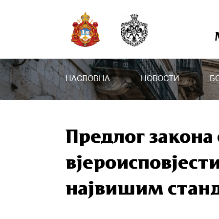
НАСЛОВНА
НОВОСТИ
Б
Предлог закона
вјероисповјести
највишим станд