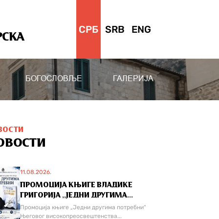
СРБ
SRB
ENG
РСКА
БОГОСЛОВЉЕ
ГАЛЕРИЈА
ВОСТИ
ОВОСТИ
11.08.2026.
ПРОМОЦИЈА КЊИГЕ ВЛАДИКЕ
ГРИГОРИЈА ,,ЈЕДНИ ДРУГИМА...
Промоција књиге „Једни другима потребни“
Његовог високопреосвештенства...