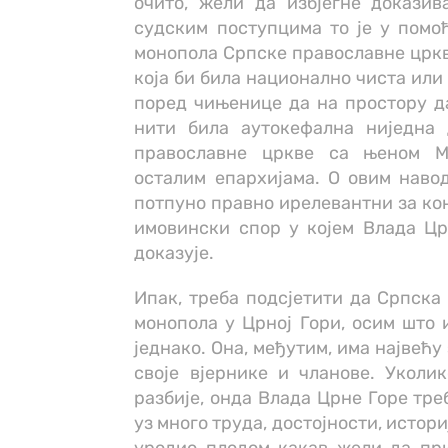
очито, жели да избјегне докази
судским поступцима то је у помо
монопола Српске православне цркве
која би била национално чиста или
поред чињенице да на простору д
нити била аутокефална ниједна
православне цркве са њеном М
осталим епархијама. О овим наво
потпуно правно ирелевантни за кон
имовински спор у којем Влада Цр
доказује.
Ипак, треба подсјетити да Српска
монопола у Црној Гори, осим што 
једнако. Она, међутим, има највећ
своје вјернике и чланове. Уколи
разбије, онда Влада Црне Горе тре
уз много труда, достојности, истор