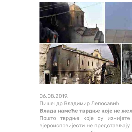
06.08.2019.
Пише: др Владимир Лепосавић
Влада намеће тврдње које не жел
Пошто тврдње које су изнијете
вјероисповијести не представљају 