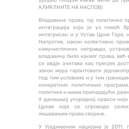
уродио плодом какав жели да пр
КЛИКЛНИТЕ НА НАСЛОВ)
Владавина права, тај политичко п
интеграција који је уз помоћ б
интегрисан и у Устав Црне Горе, 
Напротив, након колективно про
комунистичких неправди, устано
владавину било каквог права, већ 
се овдје очитава као пресјек дос
закон мора гарантовати једнакопр
под тим условима и у тим граница
конкретних политичких програма
политике и њима припадајући, раз
У данашњој упоредној пракси није
Цркве које се спроводи селек
лишавањем права својине.
У Уједињеним нацијама је 2011. 