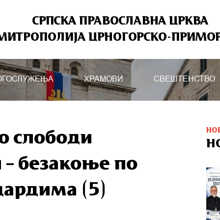
СРПСКА ПРАВОСЛАВНА ЦРКВА
МИТРОПОЛИЈА ЦРНОГОРСКО-ПРИМО
ОГОСЛУЖЕЊА
ХРАМОВИ
СВЕШТЕНСТВО
НО
 о слободи
Н
 – безакоње по
ардима (5)