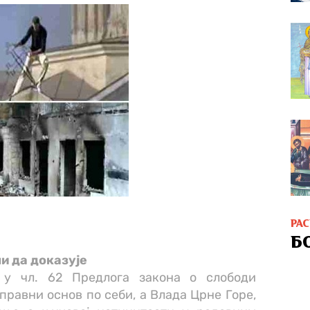
РА
Б
и да доказује
 у чл. 62 Предлога закона о слободи
правни основ по себи, а Влада Црне Горе,