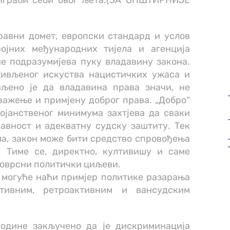
играби себи овог љета.(ЗА ОПШТИРНИЈЕ
равни домет, европски стандард и услов
ројних међународних тијела и агенција
не подразумијева пуку владавину закона.
живљеног искуства нацистичких ужаса и
вљено је да владавина права значи, не
важење и примјену доброг права. „Добро“
тојанственог минимума захтјева да сваки
авност и адекватну судску заштиту. Тек
ма, закон може бити средство спровођења
. Тиме се, директно, култивишу и саме
новрсни политички циљеви.
 могуће наћи примјер политике разарања
тивним, ретроактивним и вансудским
године закључено да је дискриминација