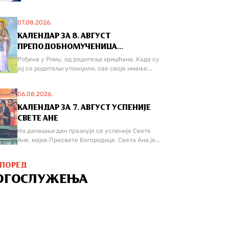
07.08.2026.
КАЛЕНДАР ЗА 8. АВГУСТ
ПРЕПОДОБНОМУЧЕНИЦА...
Рођена у Риму, од родитеља хришћана. Када су
јој се родитељи упокојили, све своје имање...
06.08.2026.
КАЛЕНДАР ЗА 7. АВГУСТ УСПЕНИЈЕ
СВЕТЕ АНЕ
На данашњи дан празнује се успеније Свете
Ане, мајке Пресвете Богородице. Света Ана је...
СПОРЕД
ОГОСЛУЖЕЊА