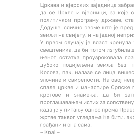
Цркава и вјерских заједница забра
да се Цркве и вјерници, за које 
политичком програму државе, став
Додуше, слично овоме што је предл
земљи на свијету, и на једној непри
У првом случају је власт кренула
свештеника, да би потом изгубила 
њеног остатка проузроковала гра
дубоко подијељена земља без п
Косова, пак, налазе се лица више
злочине и свирепости. На овој неп
спале цркве и манастире Српске 
крстове и знамења, да би зат
проглашавањем истих за сопствену 
када је у питању однос према Право
жртве таквог угледања ће бити, ак
грађани и она сама.
– Крај –