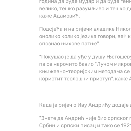
година да буде мудар и да буде ген
велико, тешко разумљиво и тешко д
каже Адамовић.
Подсјећа и на ријечи владике Никола
онолико колико језика говори, већ к
спознао њихове патње".
"Покушао је да уђе у душу Његошеву 
па се нарочито бавио "Лучом микрок
књижевно-теоријским методама се 
користит теолошки приступ", каже 
Када је ријеч о Иву Андрићу додаје
"Знате да Андрић није био српског 
Србин и српски писац и тако се 1921