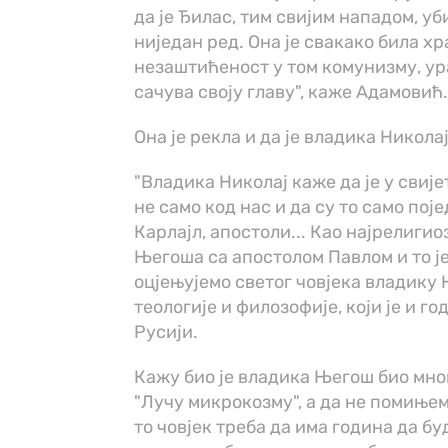
да је Ђилас, тим свијим нападом, у
ниједан ред. Она је свакако била х
незаштићеност у том комунизму, ура
сачува своју главу", каже Адамовић
Она је рекла и да је владика Никол
"Владика Николај каже да је у свије
не само код нас и да су то само пој
Карлајл, апостоли... Као најрелиги
Његоша са апостолом Павлом и то је
оцјењујемо светог човјека владику 
теологије и филозофије, који је и г
Русији.
Кажу био је владика Његош био мног
"Лучу микрокозму", а да не помињем
то човјек треба да има година да б