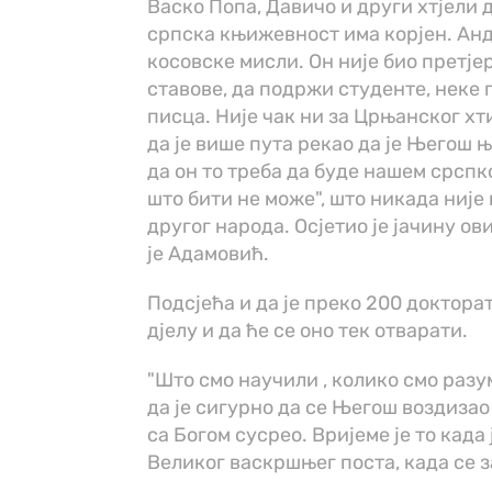
Васко Попа, Давичо и други хтјели д
српска књижевност има корјен. Анд
косовске мисли. Он није био претје
ставове, да подржи студенте, неке 
писца. Није чак ни за Црњанског хти
да је више пута рекао да је Његош 
да он то треба да буде нашем срспк
што бити не може", што никада није
другог народа. Осјетио је јачину ови
је Адамовић.
Подсјећа и да је преко 200 доктор
дјелу и да ће се оно тек отварати.
"Што смо научили , колико смо разу
да је сигурно да се Његош воздизао
са Богом сусрео. Вријеме је то када
Великог васкршњег поста, када се з