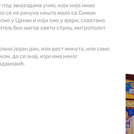
у под звијездама учио, који није имао
ко се не рачуна нешто мало са Симом
смо у Цркви и који смо у вјери, схватамо
читељ био његов свети стриц, митрополит
ољно један дан, или дест минута, или само
ом, да се онај, који има неког
 Адамовић.