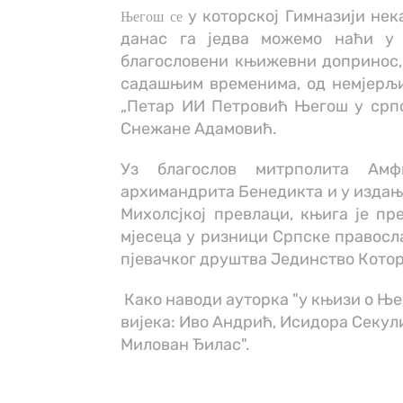
у которској Гимназији нек
Његош се
данас га једва можемо наћи у 
благословени књижевни допринос, 
садашњим временима, од немјерљив
„Петар ИИ Петровић Његош у српск
Снежане Адамовић.
Уз благослов митрполита Амф
архимандрита Бенедикта и у издањ
Михолсјкој превлаци, књига је пр
мјесеца у ризници Српске правосла
пјевачког друштва Јединство Котор
Како наводи ауторка "у књизи о Ње
вијека: Иво Андрић, Исидора Секул
Милован Ђилас".