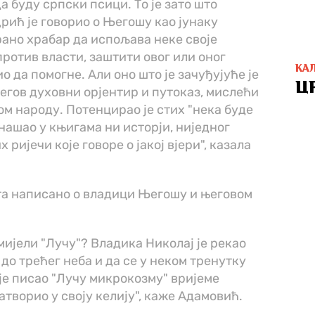
а буду српски псици. То је зато што
рић је говорио о Његошу као јунаку
рано храбар да испољава неке своје
против власти, заштити овог или оног
КА
о да помогне. Али оно што је зачуђујуће је
Ц
његов духовни орјентир и путоказ, мислећи
ом народу. Потенцирао је стих "нека буде
 нашао у књигама ни исторји, ниједног
х ријечи које говоре о јакој вјери", казала
ата написано о владици Његошу и његовом
мијели "Лучу"? Владика Николај је рекао
 до трећег неба и да се у неком тренутку
 је писао "Лучу микрокозму" вријеме
атворио у своју келију", каже Адамовић.