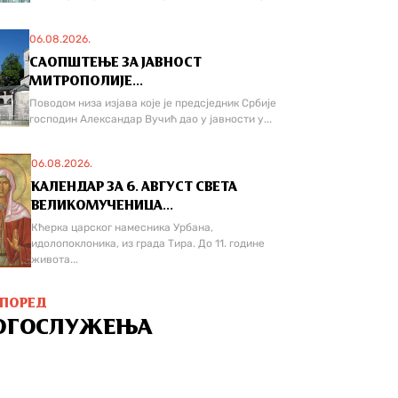
06.08.2026.
САОПШТЕЊЕ ЗА ЈАВНОСТ
МИТРОПОЛИЈЕ...
Поводом низа изјава које је предсједник Србије
господин Александар Вучић дао у јавности у...
06.08.2026.
КАЛЕНДАР ЗА 6. АВГУСТ СВЕТА
ВЕЛИКОМУЧЕНИЦА...
Кћерка царског намесника Урбана,
идолопоклоника, из града Тира. До 11. године
живота...
СПОРЕД
ОГОСЛУЖЕЊА