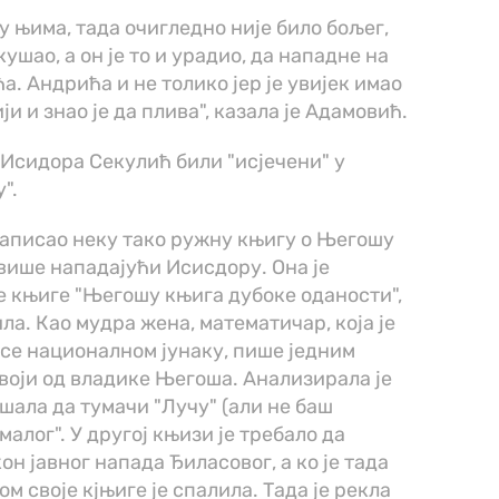
у њима, тада очигледно није било бољег,
кушао, а он је то и урадио, да нападне на
. Андрића и не толико јер је увијек имао
и и знао је да плива", казала је Адамовић.
 Исидора Секулић били "исјечени" у
".
 написао неку тако ружну књигу о Његошу
ајвише нападајући Исисдору. Она је
је књиге "Његошу књига дубоке оданости",
ла. Као мудра жена, математичар, која је
 се националном јунаку, пише једним
воји од владике Његоша. Анализирала је
шала да тумачи "Лучу" (али не баш
алог". У другој књизи је требало да
он јавног напада Ђиласовог, а ко је тада
ом своје кјњиге је спалила. Тада је рекла