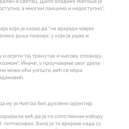
ијалан и светац. Дјело владике Његоша је
оступно, а многим лаицима и недоступно",
ја који је казао да "не вриједи човјек
олико душа познаје, у које је ушао и
и осјети тај тренутак и његову спознају,
озмом". Иначе, у проучавање овог дјела
не може ићи уопште, већ се мора
Адамовић.
 да му је Његош био духовни орјентир.
поријекла већ да је по сопственом избору
. потписивао. Било је то вријеме када су