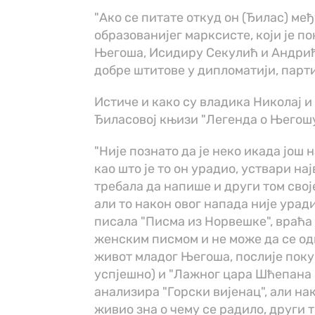
"Ако се питате откуд он (Ђилас) међ
образованијег марксисте, који је по
Његоша, Исидиру Секулић и Андрића
добре штитове у дипломатији, партиј
Истиче и како су владика Николај и
Ђиласовој књизи "Легенда о Његошу
"Није познато да је неко икада још
као што је то он урадио, уствари н
требала да напише и други том сво
али то након овог напада није уради
писала "Писма из Норвешке", враћа
женским писмом и не може да се од
живот младог Његоша, послије поку
успјешно) и "Лажног цара Шћепана м
анализира "Горски вијенац", али нак
живио зна о чему се радило, други т