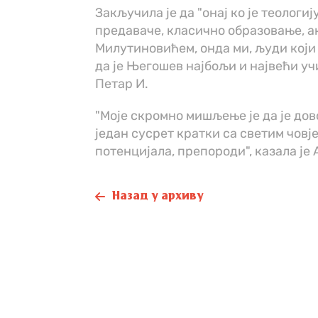
Закључила је да "онај ко је теологиј
предаваче, класично образовање, а
Милутиновићем, онда ми, људи који 
да је Његошев најбољи и највећи у
Петар И.
"Моје скромно мишљење је да је дов
један сусрет кратки са светим човјек
потенцијала, препороди", казала је
Назад у архиву