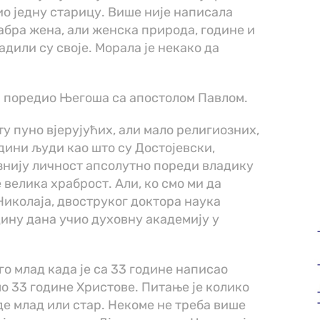
био једну старицу. Више није написала
рабра жена, али женска природа, године и
дили су своје. Морала је некако да
.
ај поредио Његоша са апостолом Павлом.
ту пуно вјерујућих, али мало религиозних,
едини људи као што су Достојевски,
ознију личност апсолутно пореди владику
 велика храброст. Али, ко смо ми да
Николаја, двоструког доктора наука
одину дана учио духовну академију у
о млад када је са 33 године написао
о 33 године Христове. Питање је колико
уде млад или стар. Некоме не треба више