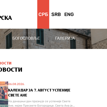
СРБ
SRB
ENG
РСКА
БОГОСЛОВЉЕ
ГАЛЕРИЈА
ВОСТИ
ОВОСТИ
06.08.2026.
КАЛЕНДАР ЗА 7. АВГУСТ УСПЕНИЈЕ
СВЕТЕ АНЕ
На данашњи дан празнује се успеније Свете
Ане, мајке Пресвете Богородице. Света Ана је...