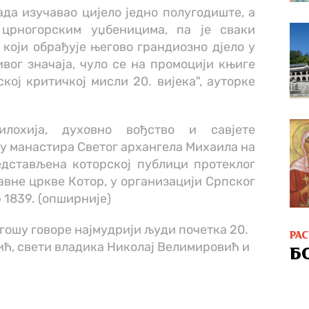
ада изучавао цијело једно полугодиште, а
црногорским уџбеницима, па је сваки
који обрађује његово грандиозно дјело у
ог значаја, чуло се на промоцији књиге
ој критичкој мисли 20. вијека", ауторке
илохија, духовно вођство и савјете
у манастира Светог архангела Михаила на
едстављена которској публици протеклог
вне цркве Котор, у организацији Српског
 1839. (опширније)
гошу говоре најмудрији људи почетка 20.
РА
ић, свети владика Николај Велимировић и
Б