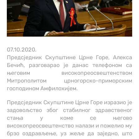
07.10.2020.
Предсједник Скупштине Црне Горе, Алекса
Бечић, разговарао је данас телефоном са
његовим високопреосвештенством
Митрополитом црногорско-приморским
господином Амфилохијем.
Предсједник Скупштине Црне Горе изразио је
задовољство због стабилног здравственог
стања у коме се његово
високопреосвештенство налази и пожелио му
брзо оздрављење, уз жеље да заједно, што