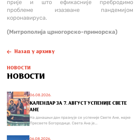
прије и што ефикасније пребродимо
проблеме изазване пандемијом
коронавируса.
(Митрополија црногорско-приморска)
Назад у архиву
НОВОСТИ
НОВОСТИ
06.08.2026.
КАЛЕНДАР ЗА 7. АВГУСТ УСПЕНИЈЕ СВЕТЕ
АНЕ
На данашњи дан празнује се успеније Свете Ане, мајке
Пресвете Богородице. Света Ана је...
06.08.2026.