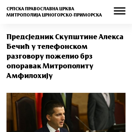
СРПСКА ПРАВОСЛАВНА ЦРКВА
МИТРОПОЛИЈА ЦРНОГОРСКО-ПРИМОРСКА
Предсједник Скупштине Алекса
Бечић у телефонском
разговору пожелио брз
опоравак Митрополиту
Амфилохију