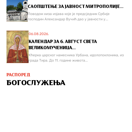
САОПШТЕЊЕ ЗА ЈАВНОСТ МИТРОПОЛИЈЕ...
Поводом низа изјава које је предсједник Србије
господин Александар Вучић дао у јавности у...
06.08.2026.
КАЛЕНДАР ЗА 6. АВГУСТ СВЕТА
ВЕЛИКОМУЧЕНИЦА...
Кћерка царског намесника Урбана, идолопоклоника, из
града Тира. До 11. године живота...
РАСПОРЕД
БОГОСЛУЖЕЊА