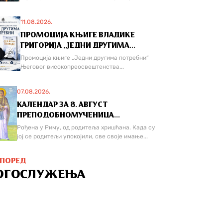
11.08.2026.
ПРОМОЦИЈА КЊИГЕ ВЛАДИКЕ
ГРИГОРИЈА ,,ЈЕДНИ ДРУГИМА...
Промоција књиге „Једни другима потребни“
Његовог високопреосвештенства...
07.08.2026.
КАЛЕНДАР ЗА 8. АВГУСТ
ПРЕПОДОБНОМУЧЕНИЦА...
Рођена у Риму, од родитеља хришћана. Када су
јој се родитељи упокојили, све своје имање...
СПОРЕД
ОГОСЛУЖЕЊА