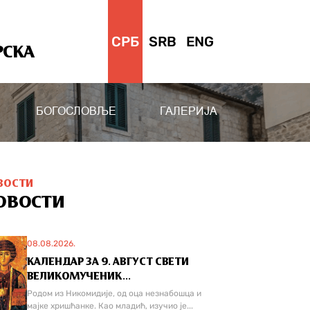
СРБ
SRB
ENG
РСКА
БОГОСЛОВЉЕ
ГАЛЕРИЈА
ВОСТИ
ОВОСТИ
08.08.2026.
КАЛЕНДАР ЗА 9. АВГУСТ СВЕТИ
ВЕЛИКОМУЧЕНИК...
Родом из Никомидије, од оца незнабошца и
мајке хришћанке. Као младић, изучио је...