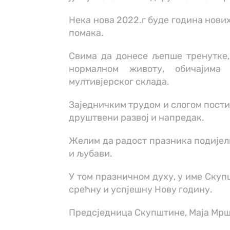
Нека нова 2022.г буде година нови
помака.
Свима да донесе љепше тренутке, 
нормалном животу, обичајима
мултивјерског склада.
Заједничким трудом и слогом пост
друштвени развој и напредак.
Желим да радост празника подијели
и љубави.
У том празничном духу, у име Скуп
срећну и успјешну Нову годину.
Предсједница Скупштине, Маја Мр