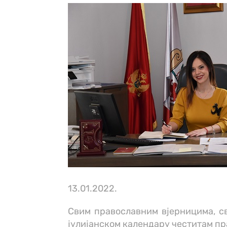
13.01.2022.
Свим православним вјерницима, св
јулијанском календару честитам пр