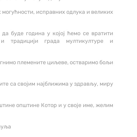
х могућности, исправних одлука и великих
да буде година у којој ћемо се вратити
 и традицији града мултикултуре и
игнимо племените циљеве, остваримо бољи
те са својим најближима у здрављу, миру
штине општине Котор и у своје име, желим
шуља