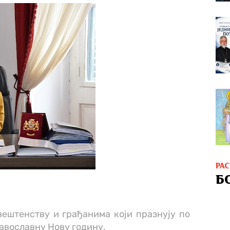
РА
Б
ештенству и грађанима који празнују по
авославну Нову годину.