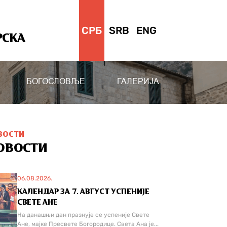
СРБ
SRB
ENG
РСКА
БОГОСЛОВЉЕ
ГАЛЕРИЈА
ВОСТИ
ОВОСТИ
06.08.2026.
КАЛЕНДАР ЗА 7. АВГУСТ УСПЕНИЈЕ
СВЕТЕ АНЕ
На данашњи дан празнује се успеније Свете
Ане, мајке Пресвете Богородице. Света Ана је...