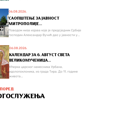
06.08.2026.
САОПШТЕЊЕ ЗА ЈАВНОСТ
МИТРОПОЛИЈЕ...
Поводом низа изјава које је предсједник Србије
господин Александар Вучић дао у јавности у...
06.08.2026.
КАЛЕНДАР ЗА 6. АВГУСТ СВЕТА
ВЕЛИКОМУЧЕНИЦА...
Кћерка царског намесника Урбана,
идолопоклоника, из града Тира. До 11. године
живота...
СПОРЕД
ОГОСЛУЖЕЊА