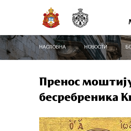
НАСЛОВНА
НОВОСТИ
Б
Пренос моштију
бесребреника Ки