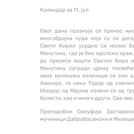
Календар за 11. јул
Овог дана празнује се пренос њи
многобројна чуда која су се дог
Свети Кирил усрдно се молио Б
Манутину, где је био идолски храм.
да пренесе мошти Светих Кира и
Манутину сагради цркву посвеће
ових мученика излечише се син а
Амоније, те неки Тодор од слепи
Исидор од Мајума излечи се од тр
болести, као и многи други. Све ово
Преподобни Сенуфије Заставон
мученици Дабробосански и Милеше