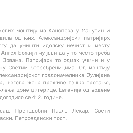
хових моштију из Канопоса у Манутин и
одила од њих. Александријски патријарх
огу да уништи идолску нечист и месту
 Ангел Божији му јави да у то место треба
 Јована. Патријарх то одмах учини и у
ну Светим бесребреницима. Од моштију
лександријског градоначелника Јулијана
ла, његова жена преживе тешко тровање,
улења црне џигерице, Евгеније од водене
 догодило се 412. године.
осац. Преподобни Павле Лекар. Свети
вски. Петровдански пост.