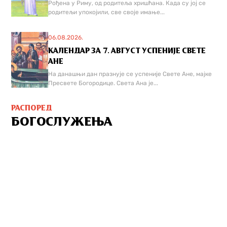
Рођена у Риму, од родитеља хришћана. Када су јој се
родитељи упокојили, све своје имање...
06.08.2026.
КАЛЕНДАР ЗА 7. АВГУСТ УСПЕНИЈЕ СВЕТЕ
АНЕ
На данашњи дан празнује се успеније Свете Ане, мајке
Пресвете Богородице. Света Ана је...
РАСПОРЕД
БОГОСЛУЖЕЊА