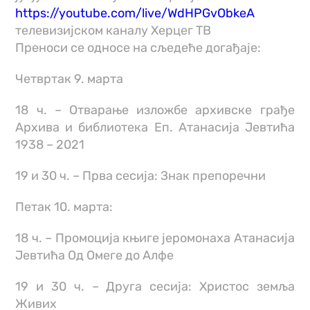
https://youtube.com/live/WdHPGvObkeA
телевизијском каналу Херцег ТВ
Преноси се односе на сљедеће догађаје:
Четвртак 9. марта
18 ч. – Отварање изложбе архивске грађе
Архива и библиотека Еп. Атанасија Јевтића
1938 – 2021
19 и 30 ч. – Прва сесија: Знак препоречни
Петак 10. марта:
18 ч. – Промоција књиге јеромонаха Атанасија
Јевтића Од Омеге до Алфе
19 и 30 ч. – Друга сесија: Христос земља
Живих