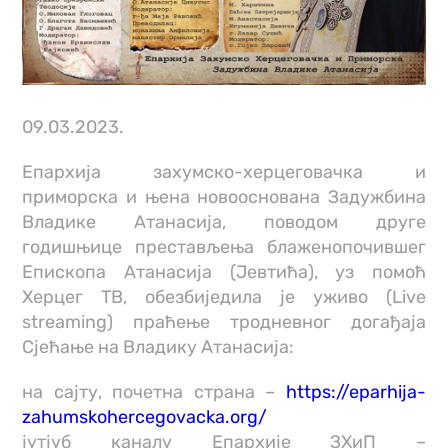
09.03.2023.
Епархија захумско-херцеговачка и
приморска и њена новооснована Задужбина
Владике Атанасија, поводом друге
годишњице престављења блаженопочившег
Епископа Атанасија (Јевтића), уз помоћ
Херцег ТВ, обезбиједила је уживо (Live
streaming) праћење тродневног догађаја
Сјећање на Владику Атанасија:
на сајту, почетнa странa –
https://eparhija-
zahumskohercegovacka.org/
јутјуб каналу Епархије ЗХиП –